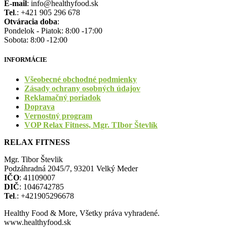
E-mail
: info@healthyfood.sk
Tel
.: +421 905 296 678
Otváracia doba
:
Pondelok - Piatok: 8:00 -17:00
Sobota: 8:00 -12:00
INFORMÁCIE
Všeobecné obchodné podmienky
Zásady ochrany osobných údajov
Reklamačný poriadok
Doprava
Vernostný program
VOP Relax Fitness, Mgr. TIbor Števlík
RELAX FITNESS
Mgr. Tibor Števlik
Podzáhradná 2045/7, 93201 Velký Meder
IČO
: 41109007
DIČ
: 1046742785
Tel
.: +421905296678
Healthy Food & More, Všetky práva vyhradené.
www.healthyfood.sk