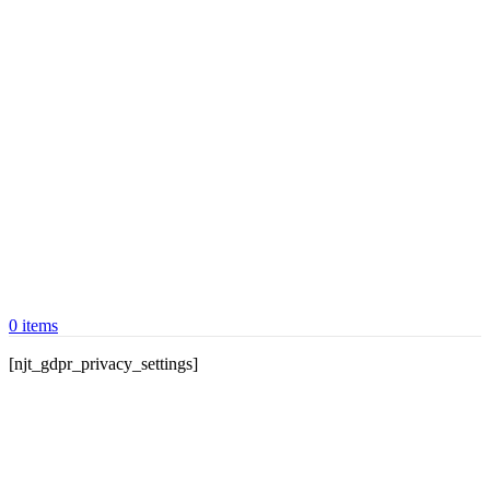
0
items
[njt_gdpr_privacy_settings]