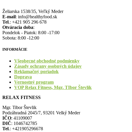
Želiarska 1538/35, Veľký Meder
E-mail
: info@healthyfood.sk
Tel
.: +421 905 296 678
Otváracia doba
:
Pondelok - Piatok: 8:00 -17:00
Sobota: 8:00 -12:00
INFORMÁCIE
Všeobecné obchodné podmienky
Zásady ochrany osobných údajov
Reklamačný poriadok
Doprava
Vernostný program
VOP Relax Fitness, Mgr. TIbor Števlík
RELAX FITNESS
Mgr. Tibor Števlik
Podzáhradná 2045/7, 93201 Velký Meder
IČO
: 41109007
DIČ
: 1046742785
Tel
.: +421905296678