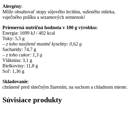
Alergény
:
Môže obsahovať stopy sójového lecitínu, sušeného mlieka,
vaječného prášku a sezamových semienok!
Priemerná nutričná hodnota v 100 g výrobku:
Energia: 1699 kJ / 402 kcal
Tuky: 5,5 g
– z toho nasýtené mastné kyseliny: 0,62 g
Sacharidy: 74,7 g
– z toho cukor: 1,3 g
Vláknina: 3,1 g
Bielkoviny: 11,8 g
Soľ: 1,36 g
Skladovanie
:
chránené pred slnečným žiarením, na suchom a chladnom mieste.
Súvisiace produkty