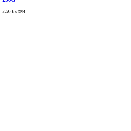
2.50
€
s DPH