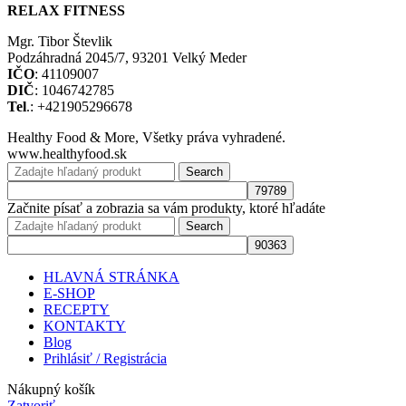
RELAX FITNESS
Mgr. Tibor Števlik
Podzáhradná 2045/7, 93201 Velký Meder
IČO
: 41109007
DIČ
: 1046742785
Tel
.: +421905296678
Healthy Food & More, Všetky práva vyhradené.
www.healthyfood.sk
Search
Začnite písať a zobrazia sa vám produkty, ktoré hľadáte
Search
HLAVNÁ STRÁNKA
E-SHOP
RECEPTY
KONTAKTY
Blog
Prihlásiť / Registrácia
Nákupný košík
Zatvoriť