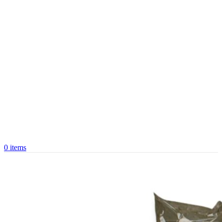
0
items