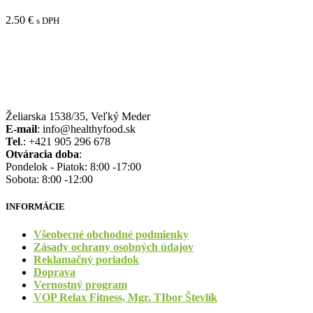
2.50
€
s DPH
Želiarska 1538/35, Veľký Meder
E-mail
: info@healthyfood.sk
Tel
.: +421 905 296 678
Otváracia doba
:
Pondelok - Piatok: 8:00 -17:00
Sobota: 8:00 -12:00
INFORMÁCIE
Všeobecné obchodné podmienky
Zásady ochrany osobných údajov
Reklamačný poriadok
Doprava
Vernostný program
VOP Relax Fitness, Mgr. TIbor Števlík