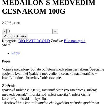
MEDAILÓN S MEDVEDÍM
CESNAKOM 100G
2.20
€
s DPH
množstvo
BIO
Vložiť do košíka
PRÍRODNÝ
Kategórie:
BIO NATURGOLD
Značka:
Biio naturgold
ŠPALDOVÝ
Share:
MEDAILÓN
S
Popis
MEDVEDÍM
CESNAKOM
Popis
100G
Voňavé medailóny bohato ochutené medvedím cesnakom. Špeciálne
spojenie kvalitnej špaldy a medvedieho cesnaku nazbieraného v
lese. Lahodné, chrumkavé občerstvenie.
Zloženie
:
špaldová múka* (92,8 %), rastlinný olej* (zo slnečnice), sušený
medvedí cesnak*, morská soľ, mletá paprika*, mleté čierne
korenie*, antioxidant: kyselina
askorbová
*= z kontrolovaného ekologického poľnohospodárstva