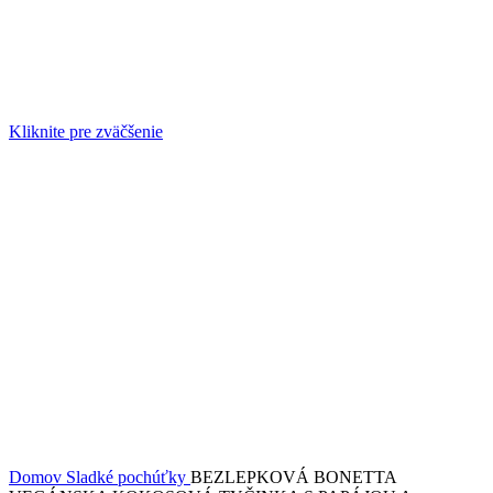
Kliknite pre zväčšenie
Domov
Sladké pochúťky
BEZLEPKOVÁ BONETTA