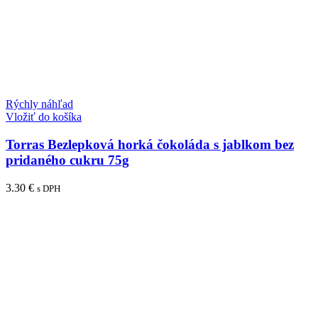
Rýchly náhľad
Vložiť do košíka
Torras Bezlepková horká čokoláda s jablkom bez
pridaného cukru 75g
3.30
€
s DPH