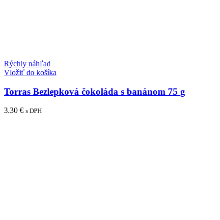
Rýchly náhľad
Vložiť do košíka
Torras Bezlepková čokoláda s banánom 75 g
3.30
€
s DPH