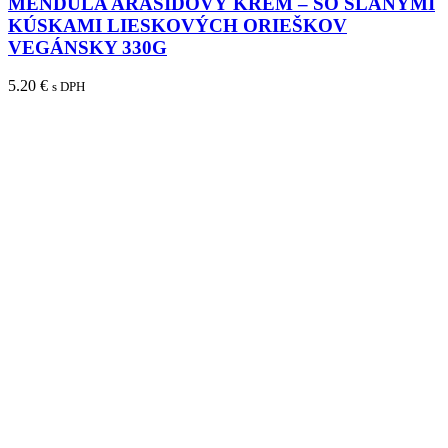
MENDULA ARAŠIDOVÝ KRÉM – SO SLANÝMI
KÚSKAMI LIESKOVÝCH ORIEŠKOV
VEGÁNSKY 330G
5.20
€
s DPH