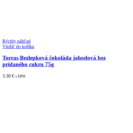
Rýchly náhľad
Vložiť do košíka
Torras Bezlepková čokoláda jahodová bez
pridaného cukru 75g
3.30
€
s DPH