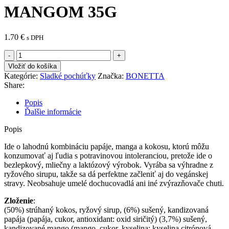
MANGOM 35G
1.70
€
s DPH
množstvo
BEZLEPKOVÁ
Vložiť do košíka
BONETTA
Kategórie:
Sladké pochúťky
Značka:
BONETTA
VEGÁNSKA
Share:
KOKOSOVÁ
TYČINKA
Popis
S
Ďalšie informácie
PAPÁJOU
A
Popis
MANGOM
35G
Ide o lahodnú kombináciu papáje, manga a kokosu, ktorú môžu
konzumovať aj ľudia s potravinovou intoleranciou, pretože ide o
bezlepkový, mliečny a laktózový výrobok. Vyrába sa výhradne z
ryžového sirupu, takže sa dá perfektne začleniť aj do vegánskej
stravy. Neobsahuje umelé dochucovadlá ani iné zvýrazňovače chuti.
Zloženie
:
(50%) strúhaný kokos, ryžový sirup, (6%) sušený, kandizovaná
papája (papája, cukor, antioxidant: oxid siričitý) (3,7%) sušený,
kandizované mango (mango, cukor, kyselina: kyselina citrónová,