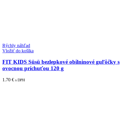
Rýchly náhľad
Vložiť do košíka
FIT KIDS Süsü bezlepkové obilninové guľôčky s
ovocnou príchuťou 120 g
1.70
€
s DPH