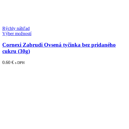
Rýchly náhľad
Tento
Výber možností
produkt
má
Cornexi Zabrudi Ovsená tyčinka bez pridaného
viacero
cukru (30g)
variantov.
Možnosti
0.60
€
s DPH
si
môžete
vybrať
na
stránke
produktu.