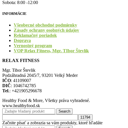
Sobota: 8:00 -12:00
INFORMÁCIE
Všeobecné obchodné podmienky
Zásady ochrany osobných údajov
Reklamačný poriadok
Doprava
Vernostný program
VOP Relax Fitness, Mgr. TIbor Števlík
RELAX FITNESS
Mgr. Tibor Števlik
Podzáhradná 2045/7, 93201 Velký Meder
IČO
: 41109007
DIČ
: 1046742785
Tel
.: +421905296678
Healthy Food & More, Všetky práva vyhradené.
www.healthyfood.sk
Search
Začnite písať a zobrazia sa vám produkty, ktoré hľadáte