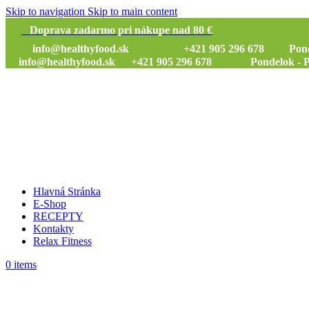
Skip to navigation
Skip to main content
Doprava zadarmo pri nákupe nad 80 €
info@healthyfood.sk
+421 905 296 678 Pondelok
info@healthyfood.sk
+421 905 296 678 Pondelok - Piat
Hlavná Stránka
E-Shop
RECEPTY
Kontakty
Relax Fitness
0
items