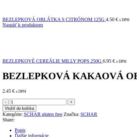
BEZLEPKOVÁ OBLÁTKA S CITRÓNOM 125G
4.50
€
s DPH
Naspäť k produktom
BEZLEPKOVÉ CEREÁLIE MILLY POPS 250G
6.95
€
s DPH
BEZLEPKOVÁ KAKAOVÁ OB
2.45
€
s DPH
množstvo
BEZLEPKOVÁ
Vložiť do košíka
KAKAOVÁ
Kategórie:
SCHAR gluten free
Značka:
SCHAR
OBLÁTKA
Share:
SCHAR
QUADRITE
Popis
40G
Ďalšie informácie