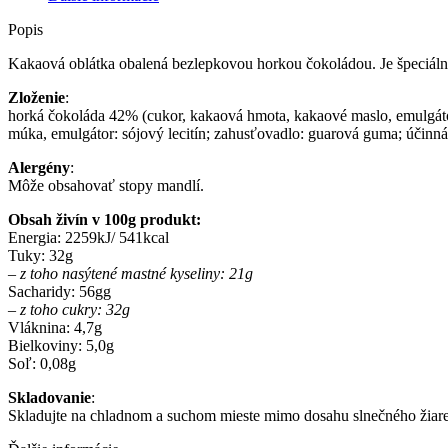
Popis
Kakaová oblátka obalená bezlepkovou horkou čokoládou. Je špeciálne 
Zloženie
:
horká čokoláda 42% (cukor, kakaová hmota, kakaové maslo, emulgátor:
múka, emulgátor: sójový lecitín; zahusťovadlo: guarová guma; účinná
Alergény
:
Môže obsahovať stopy mandlí.
Obsah živín v 100g produkt:
Energia: 2259kJ/ 541kcal
Tuky: 32g
– z toho nasýtené mastné kyseliny: 21g
Sacharidy: 56gg
– z toho cukry: 32g
Vláknina: 4,7g
Bielkoviny: 5,0g
Soľ: 0,08g
Skladovanie
:
Skladujte na chladnom a suchom mieste mimo dosahu slnečného žiare