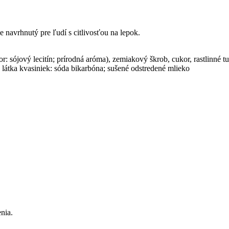
navrhnutý pre ľudí s citlivosťou na lepok.
 sójový lecitín; prírodná aróma), zemiakový škrob, cukor, rastlinné 
 látka kvasiniek: sóda bikarbóna; sušené odstredené mlieko
nia.