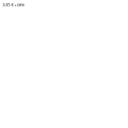
3.05
€
s DPH