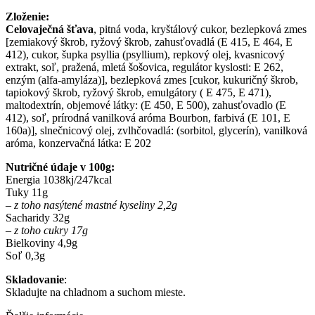
Zloženie:
Celovaječná šťava
, pitná voda, kryštálový cukor, bezlepková zmes
[zemiakový škrob, ryžový škrob, zahusťovadlá (E 415, E 464, E
412), cukor, šupka psyllia (psyllium), repkový olej, kvasnicový
extrakt, soľ, pražená, mletá šošovica, regulátor kyslosti: E 262,
enzým (alfa-amyláza)], bezlepková zmes [cukor, kukuričný škrob,
tapiokový škrob, ryžový škrob, emulgátory ( E 475, E 471),
maltodextrín, objemové látky: (E 450, E 500), zahusťovadlo (E
412), soľ, prírodná vanilková aróma Bourbon, farbivá (E 101, E
160a)], slnečnicový olej, zvlhčovadlá: (sorbitol, glycerín), vanilková
aróma, konzervačná látka: E 202
Nutričné údaje v 100g:
Energia 1038kj/247kcal
Tuky 11g
– z toho nasýtené mastné kyseliny 2,2g
Sacharidy 32g
– z toho cukry 17g
Bielkoviny 4,9g
Soľ 0,3g
Skladovanie
:
Skladujte na chladnom a suchom mieste.