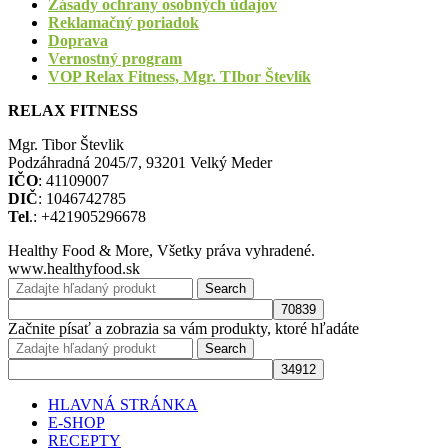
Zásady ochrany osobných údajov
Reklamačný poriadok
Doprava
Vernostný program
VOP Relax Fitness, Mgr. TIbor Števlík
RELAX FITNESS
Mgr. Tibor Števlik
Podzáhradná 2045/7, 93201 Velký Meder
IČO
: 41109007
DIČ
: 1046742785
Tel
.: +421905296678
Healthy Food & More, Všetky práva vyhradené.
www.healthyfood.sk
Search
Začnite písať a zobrazia sa vám produkty, ktoré hľadáte
Search
HLAVNÁ STRÁNKA
E-SHOP
RECEPTY