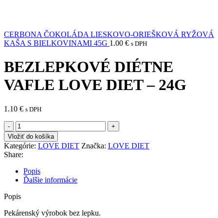
CERBONA ČOKOLÁDA LIESKOVO-ORIEŠKOVÁ RYŽOVÁ
KAŠA S BIELKOVINAMI 45G
1.00
€
s DPH
BEZLEPKOVÉ DIÉTNE
VAFLE LOVE DIET – 24G
1.10
€
s DPH
množstvo
BEZLEPKOVÉ
Vložiť do košíka
DIÉTNE
Kategórie:
LOVE DIET
Značka:
LOVE DIET
VAFLE
Share:
LOVE
DIET
Popis
-
Ďalšie informácie
24G
Popis
Pekárenský výrobok bez lepku.