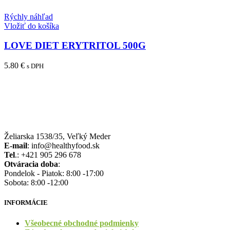
Rýchly náhľad
Vložiť do košíka
LOVE DIET ERYTRITOL 500G
5.80
€
s DPH
Želiarska 1538/35, Veľký Meder
E-mail
: info@healthyfood.sk
Tel
.: +421 905 296 678
Otváracia doba
:
Pondelok - Piatok: 8:00 -17:00
Sobota: 8:00 -12:00
INFORMÁCIE
Všeobecné obchodné podmienky