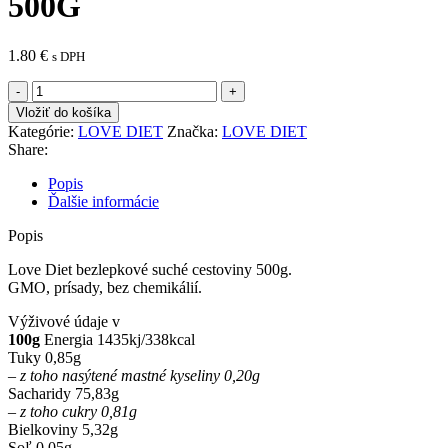
500G
1.80
€
s DPH
množstvo
BEZLEPKOVÉ
Vložiť do košíka
LOVE
Kategórie:
LOVE DIET
Značka:
LOVE DIET
DIET
Share:
REZANCOVÉ
CESTOVINY
Popis
500G
Ďalšie informácie
Popis
Love Diet bezlepkové suché cestoviny 500g.
GMO, prísady, bez chemikálií.
Výživové údaje v
100g
Energia 1435kj/338kcal
Tuky 0,85g
– z toho nasýtené mastné kyseliny 0,20g
Sacharidy 75,83g
– z toho cukry 0,81g
Bielkoviny 5,32g
Soľ 0,05g