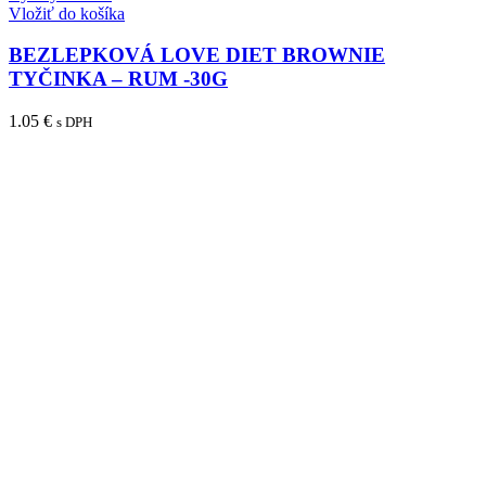
Vložiť do košíka
BEZLEPKOVÁ LOVE DIET BROWNIE
TYČINKA – RUM -30G
1.05
€
s DPH