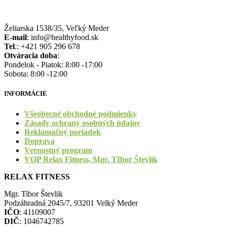
Želiarska 1538/35, Veľký Meder
E-mail
: info@healthyfood.sk
Tel
.: +421 905 296 678
Otváracia doba
:
Pondelok - Piatok: 8:00 -17:00
Sobota: 8:00 -12:00
INFORMÁCIE
Všeobecné obchodné podmienky
Zásady ochrany osobných údajov
Reklamačný poriadok
Doprava
Vernostný program
VOP Relax Fitness, Mgr. TIbor Števlík
RELAX FITNESS
Mgr. Tibor Števlik
Podzáhradná 2045/7, 93201 Velký Meder
IČO
: 41109007
DIČ
: 1046742785