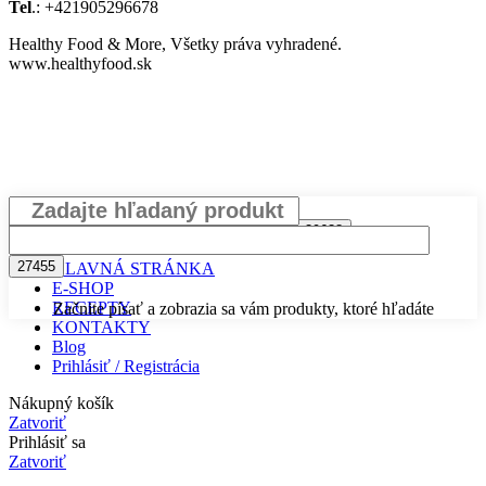
Tel
.: +421905296678
Healthy Food & More, Všetky práva vyhradené.
www.healthyfood.sk
Search
HLAVNÁ STRÁNKA
E-SHOP
RECEPTY
Začnite písať a zobrazia sa vám produkty, ktoré hľadáte
KONTAKTY
Blog
Prihlásiť / Registrácia
Nákupný košík
Zatvoriť
Prihlásiť sa
Zatvoriť