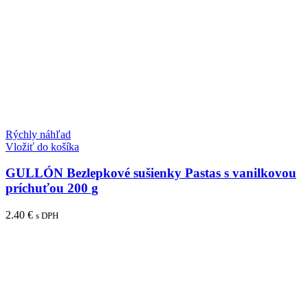
Rýchly náhľad
Vložiť do košíka
GULLÓN Bezlepkové sušienky Pastas s vanilkovou
príchuťou 200 g
2.40
€
s DPH