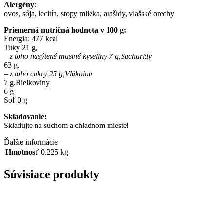
Alergény
:
ovos, sója, lecitín, stopy mlieka, arašidy, vlašské orechy
Priemerná nutričná hodnota v 100 g:
Energia: 477 kcal
Tuky 21 g,
– z toho nasýtené mastné kyseliny 7 g,Sacharidy
63 g,
– z toho cukry 25 g,Vláknina
7 g,Bielkoviny
6 g
Soľ 0 g
Skladovanie:
Skladujte na suchom a chladnom mieste!
Ďalšie informácie
Hmotnosť
0.225 kg
Súvisiace produkty