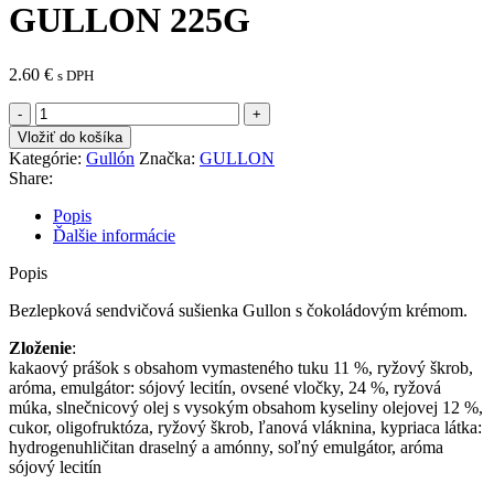
GULLON 225G
2.60
€
s DPH
množstvo
BEZLEPKOVÉ
Vložiť do košíka
SENDVIČOVÉ
Kategórie:
Gullón
Značka:
GULLON
SUŠIENKY
Share:
GULLON
225G
Popis
Ďalšie informácie
Popis
Bezlepková sendvičová sušienka Gullon s čokoládovým krémom.
Zloženie
:
kakaový prášok s obsahom vymasteného tuku 11 %, ryžový škrob,
aróma, emulgátor: sójový lecitín, ovsené vločky, 24 %, ryžová
múka, slnečnicový olej s vysokým obsahom kyseliny olejovej 12 %,
cukor, oligofruktóza, ryžový škrob, ľanová vláknina, kypriaca látka:
hydrogenuhličitan draselný a amónny, soľný emulgátor, aróma
sójový lecitín