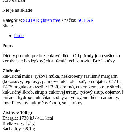
3.35
€
s DPH
Nie je na sklade
Kategórie:
SCHAR gluten free
Značka:
SCHAR
Share:
Popis
Popis
Diétny produkt pre bezlepkovú diétu. Od prírody je to sušienka
vyrobená z bezlepkových a pšeničných surovín. Bez laktózy.
Zloženie
:
kukuričná múka, ryžová múka, neškrobený rastlinný margarín
(kokosový, repkový, palmový tuk a olej, soľ, emulgátor: E471 a
E475, regulátor kyselín: E330, arómy), cukor, zemiakový škrob,
kukuričný škrob, sirup z cukrovej trstiny, ryžový sirup, objemová
prísada: hydrogenuhličitan sodný a hydrogenuhličitan amónny,
modifikovaný kukuričný škrob, soľ, arómy.
Živiny v 100 g:
Energia: 1730 kJ / 411 kcal
Bielkoviny: 4,7 g
Sacharidy: 68,1 g