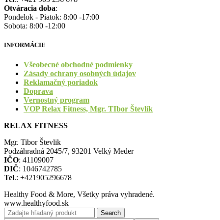
Otváracia doba
:
Pondelok - Piatok: 8:00 -17:00
Sobota: 8:00 -12:00
INFORMÁCIE
Všeobecné obchodné podmienky
Zásady ochrany osobných údajov
Reklamačný poriadok
Doprava
Vernostný program
VOP Relax Fitness, Mgr. TIbor Števlík
RELAX FITNESS
Mgr. Tibor Števlik
Podzáhradná 2045/7, 93201 Velký Meder
IČO
: 41109007
DIČ
: 1046742785
Tel
.: +421905296678
Healthy Food & More, Všetky práva vyhradené.
www.healthyfood.sk
Search