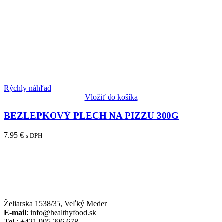
Rýchly náhľad
Vložiť do košíka
BEZLEPKOVÝ PLECH NA PIZZU 300G
7.95
€
s DPH
Želiarska 1538/35, Veľký Meder
E-mail
: info@healthyfood.sk
Tel
.: +421 905 296 678