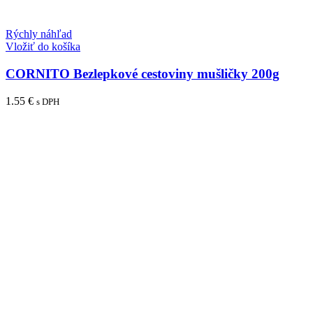
Rýchly náhľad
Vložiť do košíka
CORNITO Bezlepkové cestoviny mušličky 200g
1.55
€
s DPH