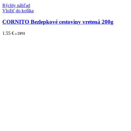
Rýchly náhľad
Vložiť do košíka
CORNITO Bezlepkové cestoviny vretená 200g
1.55
€
s DPH