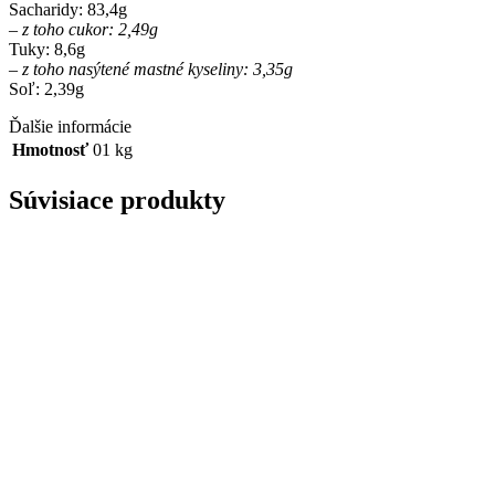
Sacharidy: 83,4g
– z toho cukor: 2,49g
Tuky: 8,6g
– z toho nasýtené mastné kyseliny: 3,35g
Soľ: 2,39g
Ďalšie informácie
Hmotnosť
01 kg
Súvisiace produkty