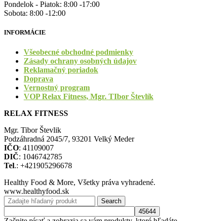
Pondelok - Piatok: 8:00 -17:00
Sobota: 8:00 -12:00
INFORMÁCIE
Všeobecné obchodné podmienky
Zásady ochrany osobných údajov
Reklamačný poriadok
Doprava
Vernostný program
VOP Relax Fitness, Mgr. TIbor Števlík
RELAX FITNESS
Mgr. Tibor Števlik
Podzáhradná 2045/7, 93201 Velký Meder
IČO
: 41109007
DIČ
: 1046742785
Tel
.: +421905296678
Healthy Food & More, Všetky práva vyhradené.
www.healthyfood.sk
Search
Začnite písať a zobrazia sa vám produkty, ktoré hľadáte