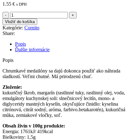
1.55
€
s DPH
množstvo
BEZLEPKOVÝ
Vložiť do košíka
CORNITO
Kategórie:
Cornito
TÓTHEK
Share:
MEDAILÓN
PRÍRODNÝ
Popis
100G
Ďalšie informácie
Popis
Chrumkavé medailóny sa dajú dokonca použiť ako náhrada
sladkostí. Veľmi chutné. Má prirodzenú chuť.
Zloženie:
kukuričný škrob, margarín (rastlinné tuky, rastlinný olej, voda,
emulgátory kuchynskej soli: slnečnicový lecitín, mono- a
diglyceridy mastných kyselín, okysľujúce činidlo: kyselina
citrónová, citrát sodný, aróma, farbivo.betakarotén), kukuričná
múka, zemiakové vločky, soľ.
Obsah živín v 100g produkte:
Energia: 1761kJ/ 419kcal
Bielkoviny: 1,5g