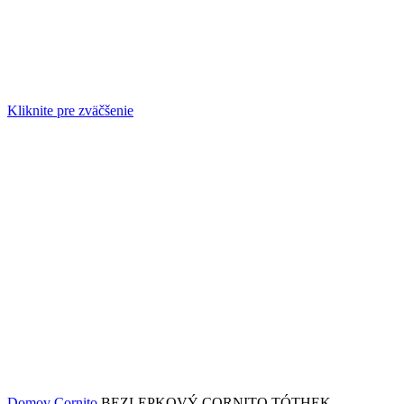
Kliknite pre zväčšenie
Domov
Cornito
BEZLEPKOVÝ CORNITO TÓTHEK