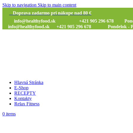
Skip to navigation
Skip to main content
Doprava zadarmo pri nákupe nad 80 €
info@healthyfood.sk
+421 905 296 678 Pondelok
info@healthyfood.sk
+421 905 296 678 Pondelok - Piat
Hlavná Stránka
E-Shop
RECEPTY
Kontakty
Relax Fitness
0
items