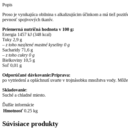
Popis
Proso je vynikajúca obilnina s alkalizujúcim účinkom a má tiež pozit
pevnosť spojivových tkanív.
Priemerná nutričná hodnota v 100 g:
Energia 1457 kJ (348 kcal)
Tuky 2,9 g
– z toho nasýtené mastné kyseliny 0 g
Sacharidy 71,6 g
– z toho cukry 0 g
Bielkoviny 10,5 g
Soľ 0,01 g
Odporúčané dávkovanie:Príprava:
po vytriedení a opláchnutí uvarte v trojnásobku množstva vody. Môže s
Skladovanie
:
Suché a chladné miesto.
Ďalšie informácie
Hmotnosť
0.25 kg
Súvisiace produkty