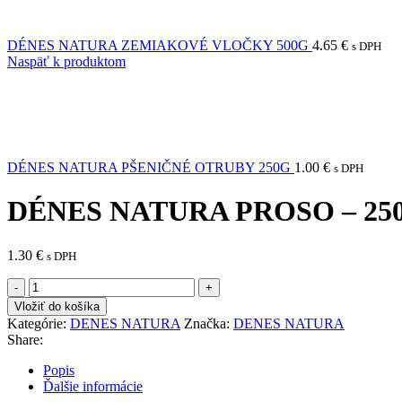
DÉNES NATURA ZEMIAKOVÉ VLOČKY 500G
4.65
€
s DPH
Naspäť k produktom
DÉNES NATURA PŠENIČNÉ OTRUBY 250G
1.00
€
s DPH
DÉNES NATURA PROSO – 25
1.30
€
s DPH
množstvo
DÉNES
Vložiť do košíka
NATURA
Kategórie:
DENES NATURA
Značka:
DENES NATURA
PROSO
Share:
-
250G
Popis
Ďalšie informácie