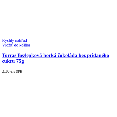
Rýchly náhľad
Vložiť do košíka
Torras Bezlepková horká čokoláda bez pridaného
cukru 75g
3.30
€
s DPH