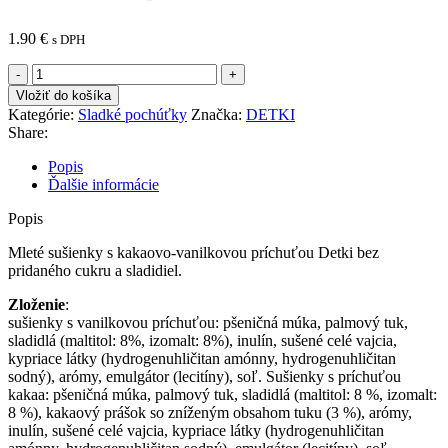
1.90
€
s DPH
množstvo
DETKI
Vložiť do košíka
MLETÉ
Kategórie:
Sladké pochúťky
Značka:
DETKI
VANILKOVÉ
Share:
A
KAKAOVÉ
Popis
KREHKÉ
Ďalšie informácie
PEČIVO
BEZ
Popis
CUKRU
180G
Mleté sušienky s kakaovo-vanilkovou príchuťou Detki bez
pridaného cukru a sladidiel.
Zloženie
:
sušienky s vanilkovou príchuťou: pšeničná múka, palmový tuk,
sladidlá (maltitol: 8%, izomalt: 8%), inulín, sušené celé vajcia,
kypriace látky (hydrogenuhličitan amónny, hydrogenuhličitan
sodný), arómy, emulgátor (lecitíny), soľ. Sušienky s príchuťou
kakaa: pšeničná múka, palmový tuk, sladidlá (maltitol: 8 %, izomalt:
8 %), kakaový prášok so zníženým obsahom tuku (3 %), arómy,
inulín, sušené celé vajcia, kypriace látky (hydrogenuhličitan