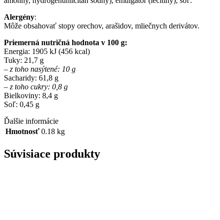
amónny, hydrogenuhličitan sodný), emulgátor (lecitíny), soľ.
Alergény
:
Môže obsahovať stopy orechov, arašidov, mliečnych derivátov.
Priemerná nutričná hodnota v 100 g:
Energia: 1905 kJ (456 kcal)
Tuky: 21,7 g
– z toho nasýtené: 10 g
Sacharidy: 61,8 g
– z toho cukry: 0,8 g
Bielkoviny: 8,4 g
Soľ: 0,45 g
Ďalšie informácie
Hmotnosť
0.18 kg
Súvisiace produkty