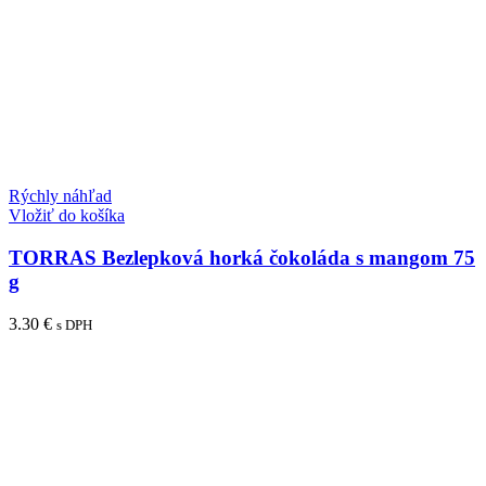
Rýchly náhľad
Vložiť do košíka
TORRAS Bezlepková horká čokoláda s mangom 75
g
3.30
€
s DPH