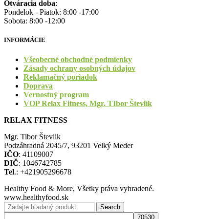
Otváracia doba
:
Pondelok - Piatok: 8:00 -17:00
Sobota: 8:00 -12:00
INFORMÁCIE
Všeobecné obchodné podmienky
Zásady ochrany osobných údajov
Reklamačný poriadok
Doprava
Vernostný program
VOP Relax Fitness, Mgr. TIbor Števlík
RELAX FITNESS
Mgr. Tibor Števlik
Podzáhradná 2045/7, 93201 Velký Meder
IČO
: 41109007
DIČ
: 1046742785
Tel
.: +421905296678
Healthy Food & More, Všetky práva vyhradené.
www.healthyfood.sk
Search