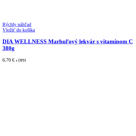
Rýchly náhľad
Vložiť do košíka
DIA WELLNESS Marhuľový lekvár s vitamínom C
380g
6.70
€
s DPH