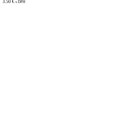
3.50
€
s DPH