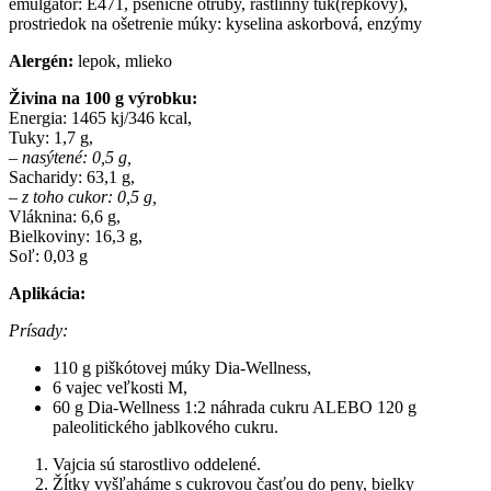
emulgátor: E471, pšeničné otruby, rastlinný tuk(repkový),
prostriedok na ošetrenie múky: kyselina askorbová, enzýmy
Alergén:
lepok, mlieko
Živina na 100 g výrobku:
Energia: 1465 kj/346 kcal,
Tuky: 1,7 g,
– nasýtené: 0,5 g,
Sacharidy: 63,1 g,
– z toho cukor: 0,5 g,
Vláknina: 6,6 g,
Bielkoviny: 16,3 g,
Soľ: 0,03 g
Aplikácia:
Prísady:
110 g piškótovej múky Dia-Wellness,
6 vajec veľkosti M,
60 g Dia-Wellness 1:2 náhrada cukru ALEBO 120 g
paleolitického jablkového cukru.
Vajcia sú starostlivo oddelené.
Žĺtky vyšľaháme s cukrovou časťou do peny, bielky