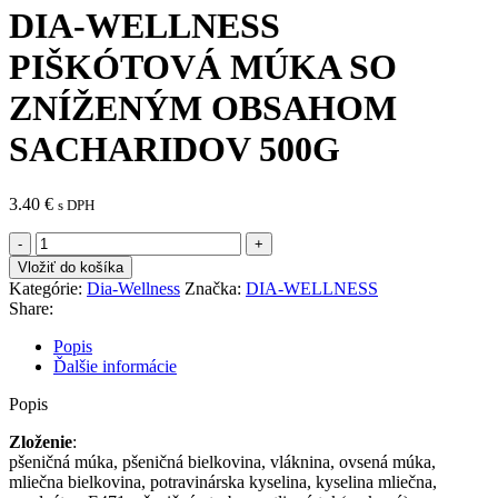
DIA-WELLNESS
PIŠKÓTOVÁ MÚKA SO
ZNÍŽENÝM OBSAHOM
SACHARIDOV 500G
3.40
€
s DPH
množstvo
DIA-
Vložiť do košíka
WELLNESS
Kategórie:
Dia-Wellness
Značka:
DIA-WELLNESS
PIŠKÓTOVÁ
Share:
MÚKA
SO
Popis
ZNÍŽENÝM
Ďalšie informácie
OBSAHOM
SACHARIDOV
Popis
500G
Zloženie
:
pšeničná múka, pšeničná bielkovina, vláknina, ovsená múka,
mliečna bielkovina, potravinárska kyselina, kyselina mliečna,