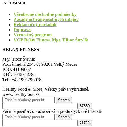
INFORMÁCIE
Všeobecné obchodné podmienky
Zásady ochrany osobných údajov
Reklamačný poriadok
Doprava
Vernostný program
VOP Relax Fitness, Mgr. TIbor Števlík
RELAX FITNESS
Mgr. Tibor Števlik
Podzáhradná 2045/7, 93201 Velký Meder
IČO
: 41109007
DIČ
: 1046742785
Tel
.: +421905296678
Healthy Food & More, Všetky práva vyhradené.
www.healthyfood.sk
Search
Začnite písať a zobrazia sa vám produkty, ktoré hľadáte
Search