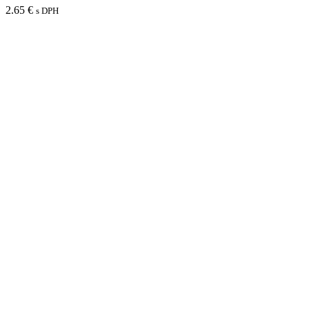
2.65
€
s DPH