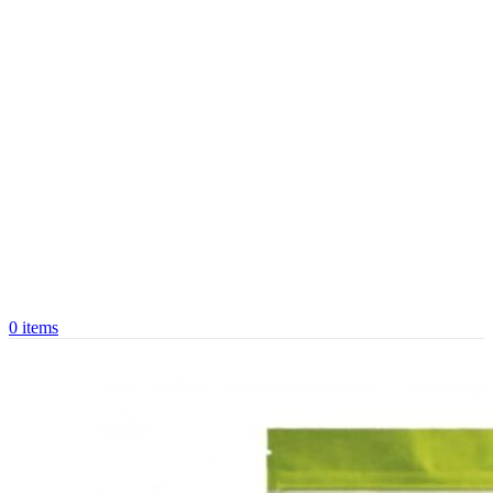
0
items