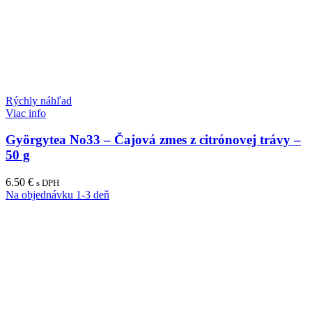
Rýchly náhľad
Viac info
Györgytea No33 – Čajová zmes z citrónovej trávy –
50 g
6.50
€
s DPH
Na objednávku 1-3 deň