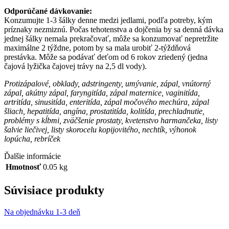
Odporúčané dávkovanie:
Konzumujte 1-3 šálky denne medzi jedlami, podľa potreby, kým
príznaky nezmiznú. Počas tehotenstva a dojčenia by sa denná dávka
jednej šálky nemala prekračovať, môže sa konzumovať nepretržite
maximálne 2 týždne, potom by sa mala urobiť 2-týždňová
prestávka. Môže sa podávať deťom od 6 rokov zriedený (jedna
čajová lyžička čajovej trávy na 2,5 dl vody).
Protizápalové, obklady, adstringenty, umývanie, zápal, vnútorný
zápal, akútny zápal, faryngitída, zápal maternice, vaginitída,
artritída, sinusitída, enteritída, zápal močového mechúra, zápal
šliach, hepatitída, angína, prostatitída, kolitída, prechladnutie,
problémy s kĺbmi, zväčšenie prostaty, kvetenstvo harmančeka, listy
šalvie liečivej, listy skorocelu kopijovitého, nechtík, výhonok
lopúcha, rebríček
Ďalšie informácie
Hmotnosť
0.05 kg
Súvisiace produkty
Na objednávku 1-3 deň