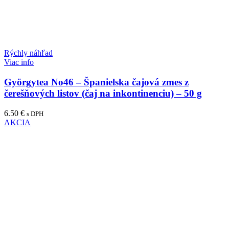
Rýchly náhľad
Viac info
Györgytea No46 – Španielska čajová zmes z
čerešňových listov (čaj na inkontinenciu) – 50 g
6.50
€
s DPH
AKCIA