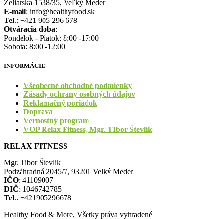
Želiarska 1538/35, Veľký Meder
E-mail
: info@healthyfood.sk
Tel
.: +421 905 296 678
Otváracia doba
:
Pondelok - Piatok: 8:00 -17:00
Sobota: 8:00 -12:00
INFORMÁCIE
Všeobecné obchodné podmienky
Zásady ochrany osobných údajov
Reklamačný poriadok
Doprava
Vernostný program
VOP Relax Fitness, Mgr. TIbor Števlík
RELAX FITNESS
Mgr. Tibor Števlik
Podzáhradná 2045/7, 93201 Velký Meder
IČO
: 41109007
DIČ
: 1046742785
Tel
.: +421905296678
Healthy Food & More, Všetky práva vyhradené.