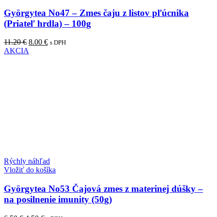
Györgytea No47 – Zmes čaju z listov pľúcnika
(Priateľ hrdla) – 100g
Pôvodná
Aktuálna
11.20
€
8.00
€
s DPH
cena
cena
AKCIA
bola:
je:
11.20 €.
8.00 €.
Rýchly náhľad
Vložiť do košíka
Györgytea No53 Čajová zmes z materinej dúšky –
na posilnenie imunity (50g)