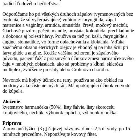
tradícií ľudového liečiteľstva.
Odporúčame ho pri všetkých druhoch zápalov (vymenovaných bez
tvrdenia, že sú vyčerpávajúce) vnútorne: faryngitída, zápal
maternice a vaginíny, artritída, sinusitída, črevá, močový mechúr,
šliachové puzdro, pečeň, mandle, prostata, kolonitída, prechladnutie
a dokonca aj bolesti hlavy. Používa sa tiež pri kašli, faryngitíde a
angíne, stomatitíde, vo forme oplachovania a kloktania. Vďaka
značnému obsahu éterických olejov je vhodný aj na inhaláciu pri
faryngitíde a angíne. Keďže väčšina ochorení je zápalového
pôvodu, pacient ťaží z priaznivých účinkov zmesi harmančekového
čaju v mnohých oblastiach, ako sú problémy s kĺbmi, skleróza
multiplex, zväčšenie prostaty alebo Crohnova choroba.
Navonok má hojivý účinok na rany, používa sa ako obklad na
modriny a ako čistenie iných rán. Má upokojujúci účinok vo vode
do kúpeľa.
Zloženie
:
kvetenstvo harmančeka (50%), listy šalvie, listy skorocelu
kopijovitého, nechtík, výhonok lopúcha, výhonok rebríčka
Príprava
:
Zarovnanú lyžicu (3 g) čajovej trávy uvaríme s 2,5 dl vody, po 15
minútach precedíme. Nepoužívajte kovový filter.