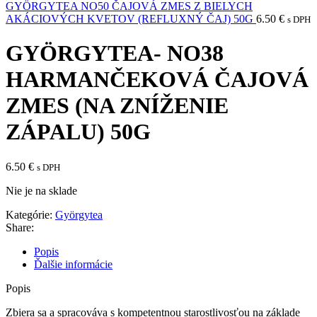
GYÖRGYTEA NO50 ČAJOVÁ ZMES Z BIELYCH
AKÁCIOVÝCH KVETOV (REFLUXNÝ ČAJ) 50G
6.50
€
s DPH
GYÖRGYTEA- NO38
HARMANČEKOVÁ ČAJOVÁ
ZMES (NA ZNÍŽENIE
ZÁPALU) 50G
6.50
€
s DPH
Nie je na sklade
Kategórie:
Györgytea
Share:
Popis
Ďalšie informácie
Popis
Zbiera sa a spracováva s kompetentnou starostlivosťou na základe