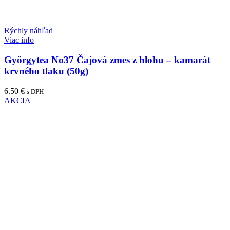
Rýchly náhľad
Viac info
Györgytea No37 Čajová zmes z hlohu – kamarát
krvného tlaku (50g)
6.50
€
s DPH
AKCIA