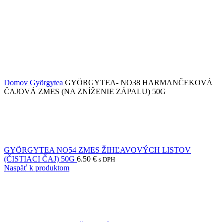
Domov
Györgytea
GYÖRGYTEA- NO38 HARMANČEKOVÁ
ČAJOVÁ ZMES (NA ZNÍŽENIE ZÁPALU) 50G
GYÖRGYTEA NO54 ZMES ŽIHĽAVOVÝCH LISTOV
(ČISTIACI ČAJ) 50G
6.50
€
s DPH
Naspäť k produktom