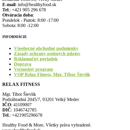
E-mail
: info@healthyfood.sk
Tel
.: +421 905 296 678
Otváracia doba
:
Pondelok - Piatok: 8:00 -17:00
Sobota: 8:00 -12:00
INFORMÁCIE
Všeobecné obchodné podmienky
Zásady ochrany osobných údajov
Reklamačný poriadok
Doprava
Vernostný program
VOP Relax Fitness, Mgr. TIbor Števlík
RELAX FITNESS
Mgr. Tibor Števlik
Podzáhradná 2045/7, 93201 Velký Meder
IČO
: 41109007
DIČ
: 1046742785
Tel
.: +421905296678
Healthy Food & More, Všetky práva vyhradené.