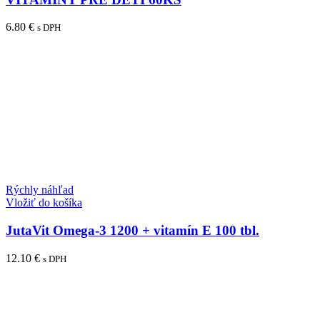
6.80
€
s DPH
Rýchly náhľad
Vložiť do košíka
JutaVit Omega-3 1200 + vitamín E 100 tbl.
12.10
€
s DPH