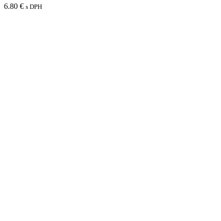
6.80
€
s DPH