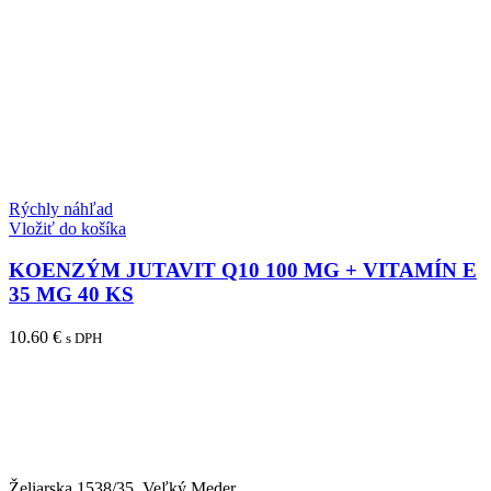
Rýchly náhľad
Vložiť do košíka
KOENZÝM JUTAVIT Q10 100 MG + VITAMÍN E
35 MG 40 KS
10.60
€
s DPH
Želiarska 1538/35, Veľký Meder