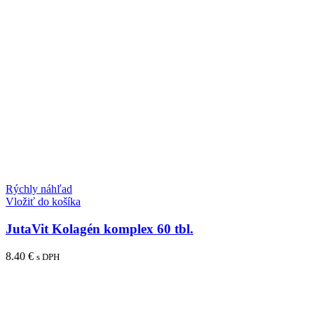
Rýchly náhľad
Vložiť do košíka
JutaVit Kolagén komplex 60 tbl.
8.40
€
s DPH