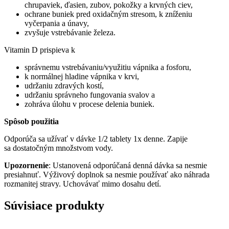
chrupaviek, ďasien, zubov, pokožky a krvných ciev,
ochrane buniek pred oxidačným stresom, k zníženiu
vyčerpania a únavy,
zvyšuje vstrebávanie železa.
Vitamin D prispieva k
správ­nemu vstrebávaniu/využitiu vápnika a fosforu,
k normálnej hladine vápnika v krvi,
udržaniu zdravých kostí,
udržaniu správneho fungovania svalov a
zohráva úlohu v procese delenia buniek.
Spôsob použitia
Odporúča sa užívať v dávke 1/2 tablety 1x denne. Zapije
sa dostatočným množstvom vody.
Upozornenie
: Ustanovená odporúčaná denná dávka sa nesmie
presiahnuť. Výživový doplnok sa nesmie používať ako náhrada
rozmanitej stravy. Uchovávať mimo dosahu detí.
Súvisiace produkty