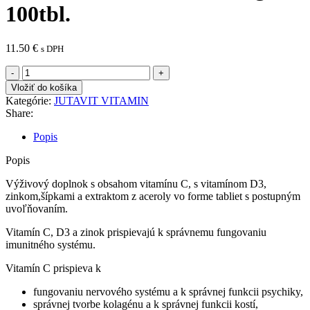
100tbl.
11.50
€
s DPH
množstvo
JutaVit
Vložiť do košíka
Vitamín
Kategórie:
JUTAVIT VITAMIN
C
Share:
1500
mg
Popis
100tbl.
Popis
Výživový doplnok s obsahom vitamínu C, s vitamínom D3,
zinkom,šípkami a extraktom z aceroly vo forme tabliet s postupným
uvoľňovaním.
Vitamín C, D3 a zinok prispievajú k správnemu fungovaniu
imunitného systému.
Vitamín C prispieva k
fungovaniu nervového systému a k správnej funkcii psychiky,
správnej tvorbe kolagénu a k správnej funkcii kostí,