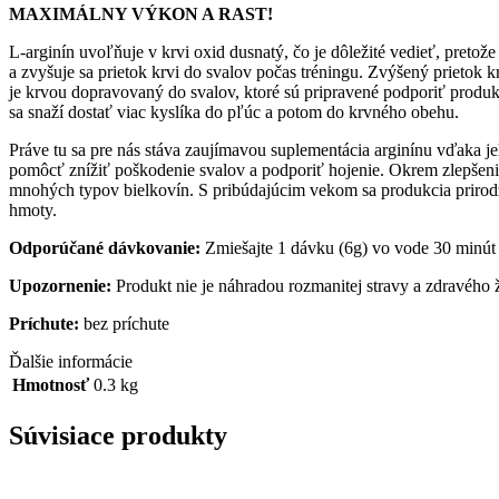
MAXIMÁLNY VÝKON A RAST!
L-arginín uvoľňuje v krvi oxid dusnatý, čo je dôležité vedieť, pretož
a zvyšuje sa prietok krvi do svalov počas tréningu. Zvýšený prietok k
je krvou dopravovaný do svalov, ktoré sú pripravené podporiť produk
sa snaží dostať viac kyslíka do pľúc a potom do krvného obehu.
Práve tu sa pre nás stáva zaujímavou suplementácia arginínu vďaka 
pomôcť znížiť poškodenie svalov a podporiť hojenie. Okrem zlepšeni
mnohých typov bielkovín. S pribúdajúcim vekom sa produkcia prirod
hmoty.
Odporúčané dávkovanie:
Zmiešajte 1 dávku (6g) vo vode 30 minút
Upozornenie:
Produkt nie je náhradou rozmanitej stravy a zdravého
Príchute:
bez príchute
Ďalšie informácie
Hmotnosť
0.3 kg
Súvisiace produkty