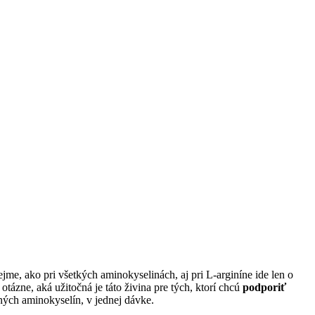
jme, ako pri všetkých aminokyselinách, aj pri L-arginíne ide len o
ázne, aká užitočná je táto živina pre tých, ktorí chcú
podporiť
ých aminokyselín, v jednej dávke.