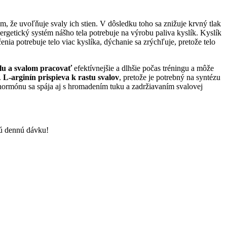
m, že uvoľňuje svaly ich stien. V dôsledku toho sa znižuje krvný tlak
nergetický systém nášho tela potrebuje na výrobu paliva kyslík. Kyslík
nia potrebuje telo viac kyslíka, dýchanie sa zrýchľuje, pretože telo
lu a svalom pracovať
efektívnejšie a dlhšie počas tréningu a môže
.
L-arginín prispieva k rastu svalov
, pretože je potrebný na syntézu
ormónu sa spája aj s hromadením tuku a zadržiavaním svalovej
nú dennú dávku!