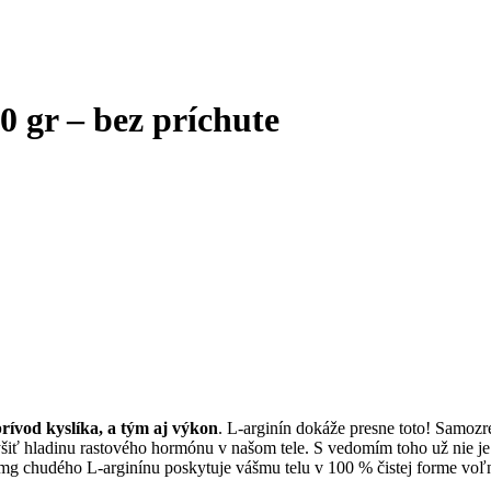
gr – bez príchute
rívod kyslíka, a tým aj výkon
. L-arginín dokáže presne toto! Samozre
ť hladinu rastového hormónu v našom tele. S vedomím toho už nie je ot
mg chudého L-arginínu poskytuje vášmu telu v 100 % čistej forme voľn