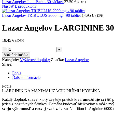
Lazar Angelov Joint Pack - 30 sáčkov
27.50
€
s DPH
Naspäť k produktom
Lazar Angelov TRIBULUS 2000 mg - 90 tabliet
14.95
€
s DPH
Lazar Angelov L-ARGININE 300 
18.45
€
s DPH
množstvo
Lazar
Vložiť do košíka
Angelov
Kategórie:
Výživové doplnky
Značka:
Lazar Angelov
L-
Share:
ARGININE
300
Popis
gr
Ďalšie informácie
-
bez
Popis
príchute
L-ARGINÍN NA MAXIMALIZÁCIU PRÍJMU KYSLÍKA
Každý doplnok stravy, ktorý zvyšuje prietok krvi,
umožňuje zvýšiť p
jeden z pozitívnych účinkov. Pomáha budovať bielkoviny a môže zvýši
svoju výkonnosť a rozvoj svalov.
Lazar Nutrition L-Arginine 6000 