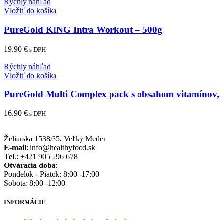
Rýchly náhľad
Vložiť do košíka
PureGold KING Intra Workout – 500g
19.90
€
s DPH
Rýchly náhľad
Vložiť do košíka
PureGold Multi Complex pack s obsahom vitamínov, 
16.90
€
s DPH
Želiarska 1538/35, Veľký Meder
E-mail
: info@healthyfood.sk
Tel
.: +421 905 296 678
Otváracia doba
:
Pondelok - Piatok: 8:00 -17:00
Sobota: 8:00 -12:00
INFORMÁCIE