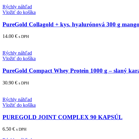
Rýchly náhľad
Vložiť do košíka
PureGold Collagold + kys. hyalurónová 300 g mang
14.00
€
s DPH
Rýchly náhľad
Vložiť do košíka
PureGold Compact Whey Protein 1000 g – slaný kar
30.90
€
s DPH
Rýchly náhľad
Vložiť do košíka
PUREGOLD JOINT COMPLEX 90 KAPSÚL
6.50
€
s DPH