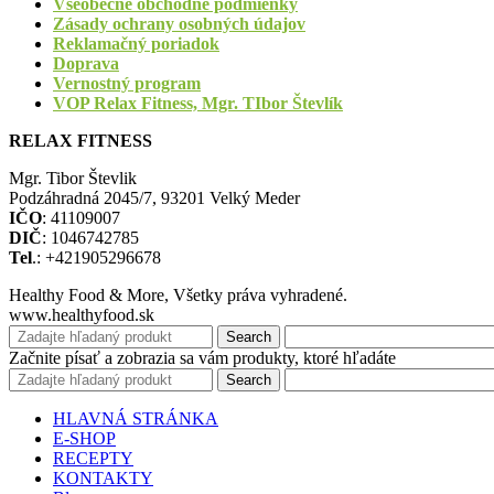
Všeobecné obchodné podmienky
Zásady ochrany osobných údajov
Reklamačný poriadok
Doprava
Vernostný program
VOP Relax Fitness, Mgr. TIbor Števlík
RELAX FITNESS
Mgr. Tibor Števlik
Podzáhradná 2045/7, 93201 Velký Meder
IČO
: 41109007
DIČ
: 1046742785
Tel
.: +421905296678
Healthy Food & More, Všetky práva vyhradené.
www.healthyfood.sk
Search
Začnite písať a zobrazia sa vám produkty, ktoré hľadáte
Search
HLAVNÁ STRÁNKA
E-SHOP
RECEPTY
KONTAKTY