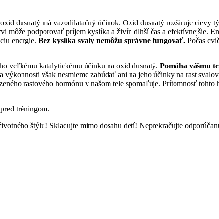
e oxid dusnatý má vazodilatačný účinok. Oxid dusnatý rozširuje cievy tý
rvi môže podporovať príjem kyslíka a živín dlhší čas a efektívnejšie. E
ciu energie.
Bez kyslíka svaly nemôžu správne fungovať.
Počas cviče
jeho veľkému katalytickému účinku na oxid dusnatý.
Pomáha vášmu te
a výkonnosti však nesmieme zabúdať ani na jeho účinky na rast svalov
zeného rastového hormónu v našom tele spomaľuje. Prítomnosť tohto h
 pred tréningom.
 životného štýlu! Skladujte mimo dosahu detí! Neprekračujte odporúča