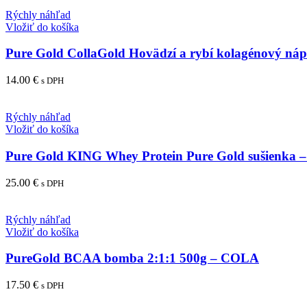
Rýchly náhľad
Vložiť do košíka
Pure Gold CollaGold Hovädzí a rybí kolagénový nápo
14.00
€
s DPH
Rýchly náhľad
Vložiť do košíka
Pure Gold KING Whey Protein Pure Gold sušienka –
25.00
€
s DPH
Rýchly náhľad
Vložiť do košíka
PureGold BCAA bomba 2:1:1 500g – COLA
17.50
€
s DPH