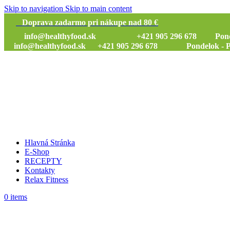
Skip to navigation
Skip to main content
Doprava zadarmo pri nákupe nad 80 €
info@healthyfood.sk
+421 905 296 678 Pondelok
info@healthyfood.sk
+421 905 296 678 Pondelok - Piat
Hlavná Stránka
E-Shop
RECEPTY
Kontakty
Relax Fitness
0
items