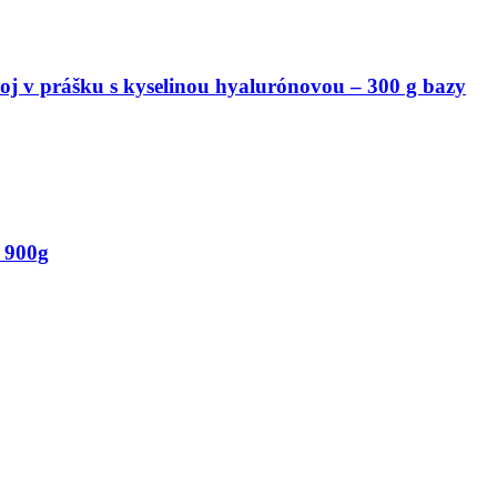
j v prášku s kyselinou hyalurónovou – 300 g bazy
 900g