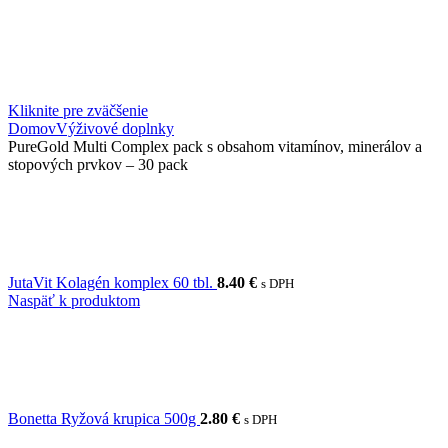
Kliknite pre zväčšenie
Domov
Výživové doplnky
PureGold Multi Complex pack s obsahom vitamínov, minerálov a
stopových prvkov – 30 pack
JutaVit Kolagén komplex 60 tbl.
8.40
€
s DPH
Naspäť k produktom
Bonetta Ryžová krupica 500g
2.80
€
s DPH