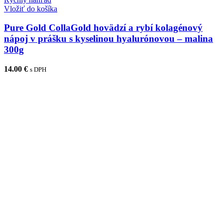
Vložiť do košíka
Pure Gold CollaGold hovädzí a rybí kolagénový
nápoj v prášku s kyselinou hyalurónovou – malina
300g
14.00
€
s DPH