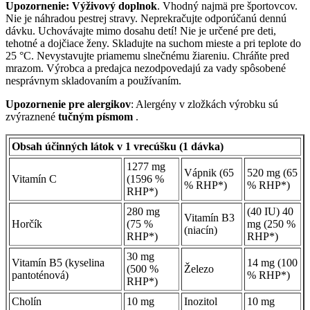
Upozornenie: Výživový doplnok
. Vhodný najmä pre športovcov.
Nie je náhradou pestrej stravy. Neprekračujte odporúčanú dennú
dávku. Uchovávajte mimo dosahu detí! Nie je určené pre deti,
tehotné a dojčiace ženy. Skladujte na suchom mieste a pri teplote do
25 °C. Nevystavujte priamemu slnečnému žiareniu. Chráňte pred
mrazom. Výrobca a predajca nezodpovedajú za vady spôsobené
nesprávnym skladovaním a používaním.
Upozornenie pre alergikov
: Alergény v zložkách výrobku sú
zvýraznené
tučným písmom
.
Obsah účinných látok v 1 vrecúšku (1 dávka)
1277 mg
Vápnik (65
520 mg (65
Vitamín C
(1596 %
% RHP*)
% RHP*)
RHP*)
280 mg
(40 IU) 40
Vitamín B3
Horčík
(75 %
mg (250 %
(niacín)
RHP*)
RHP*)
30 mg
Vitamín B5 (kyselina
14 mg (100
(500 %
Železo
pantoténová)
% RHP*)
RHP*)
Cholín
10 mg
Inozitol
10 mg