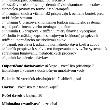
✅ multikomplex obsahujúci 30 vrecúšok
✅ každé vrecúško obsahuje dennú dávku vitamínov, minerálov a
stopových prvkov vo forme 7 tabliet/kapsúl
✅ mangán, zinok a vitamín B2 prispievajú k ochrane buniek pred
oxidačným stresom
✅ vitamín C prispieva k normálnej funkcii imunitného systému,
najmä počas intenzívneho tréningu a po ňom
✅ vitamín B6 prispieva k zníženiu miery únavy a vyčerpania
✅ cholín (v mäkkej kapsule so sójovým lecitínom) prispieva k
udržaniu normálneho metabolizmu tukov
✅ vápnik prispieva k udržaniu normálneho stavu kostí a zubov
✅ horčík prispieva k správnemu fungovaniu nervového systému a k
správnemu fungovaniu metabolických procesov
✅ praktické balenie a dávkovanie
Odporúčané dávkovanie
: užívajte 1 vrecúško (obsahuje 7
tabliet/kapsúl) denne s dostatočným množstvom vody.
Balenie
: 30 vrecúšok obsahujúcich 7 tabliet/kapsúl
Dávka
: 1 vrecúško = 7 tabliet/kapsúl
Počet dávok v balení
: 30
Minimálna trvanlivosť
: pozri obal