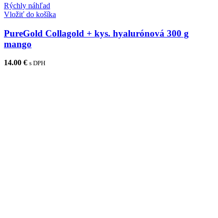
Rýchly náhľad
Vložiť do košíka
PureGold Collagold + kys. hyalurónová 300 g
mango
14.00
€
s DPH