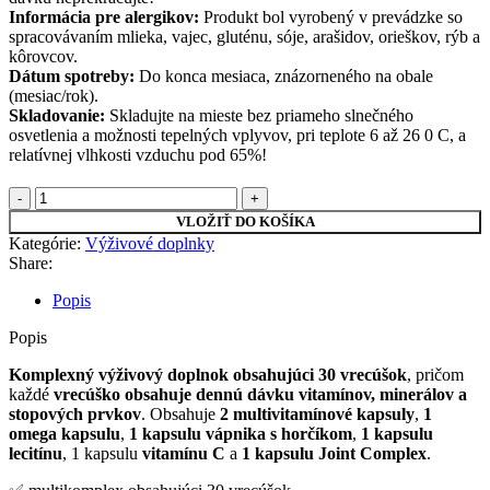
Informácia pre alergikov:
Produkt bol vyrobený v prevádzke so
spracovávaním mlieka, vajec, gluténu, sóje, arašidov, orieškov, rýb a
kôrovcov.
Dátum spotreby:
Do konca mesiaca, znázorneného na obale
(mesiac/rok).
Skladovanie:
Skladujte na mieste bez priameho slnečného
osvetlenia a možnosti tepelných vplyvov, pri teplote 6 až 26 0 C, a
relatívnej vlhkosti vzduchu pod 65%!
množstvo
PureGold
VLOŽIŤ DO KOŠÍKA
Multi
Kategórie:
Výživové doplnky
Complex
Share:
pack
s
Popis
obsahom
vitamínov,
Popis
minerálov
a
Komplexný výživový doplnok obsahujúci 30 vrecúšok
, pričom
stopových
každé
vrecúško obsahuje dennú dávku vitamínov, minerálov a
prvkov
stopových prvkov
. Obsahuje
2 multivitamínové kapsuly
,
1
–
omega kapsulu
,
1 kapsulu vápnika s horčíkom
,
1 kapsulu
30
lecitínu
, 1 kapsulu
vitamínu C
a
1 kapsulu Joint Complex
.
pack