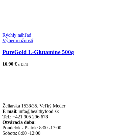
Rýchly náhľad
Tento
Výber možností
produkt
má
PureGold L-Glutamine 500g
viacero
variantov.
16.90
€
s DPH
Možnosti
si
môžete
vybrať
na
stránke
produktu.
Želiarska 1538/35, Veľký Meder
E-mail
: info@healthyfood.sk
Tel
.: +421 905 296 678
Otváracia doba
:
Pondelok - Piatok: 8:00 -17:00
Sobota: 8:00 -12:00