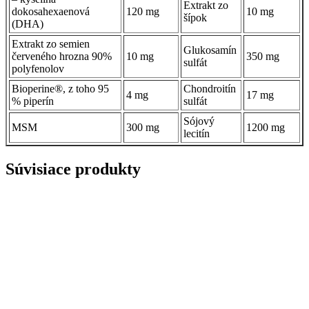
Extrakt zo
dokosahexaenová
120 mg
10 mg
šípok
(DHA)
Extrakt zo semien
Glukosamín
červeného hrozna 90%
10 mg
350 mg
sulfát
polyfenolov
Bioperine®, z toho 95
Chondroitín
4 mg
17 mg
% piperín
sulfát
Sójový
MSM
300 mg
1200 mg
lecitín
Súvisiace produkty