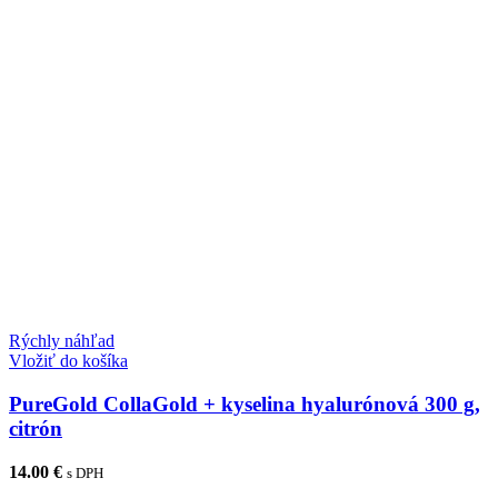
Rýchly náhľad
Vložiť do košíka
PureGold CollaGold + kyselina hyalurónová 300 g,
citrón
14.00
€
s DPH