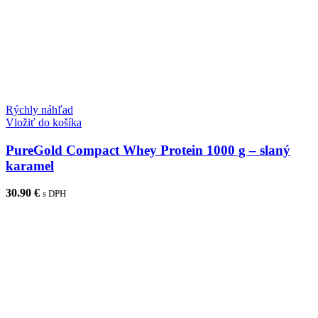
Rýchly náhľad
Vložiť do košíka
PureGold Compact Whey Protein 1000 g – slaný
karamel
30.90
€
s DPH