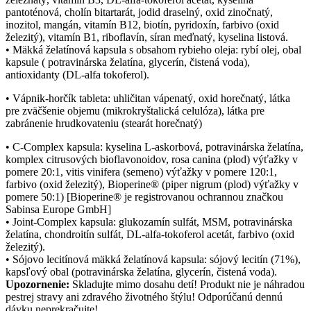
pantoténová, cholín bitartarát, jodid draselný, oxid zinočnatý,
inozitol, mangán, vitamín B12, biotín, pyridoxín, farbivo (oxid
železitý), vitamín B1, riboflavín, síran meďnatý, kyselina listová.
• Mäkká želatínová kapsula s obsahom rybieho oleja: rybí olej, obal
kapsule ( potravinárska želatína, glycerín, čistená voda),
antioxidanty (DL-alfa tokoferol).
• Vápnik-horčík tableta: uhličitan vápenatý, oxid horečnatý, látka
pre zväčšenie objemu (mikrokryštalická celulóza), látka pre
zabránenie hrudkovateniu (stearát horečnatý)
• C-Complex kapsula: kyselina L-askorbová, potravinárska želatína,
komplex citrusových bioflavonoidov, rosa canina (plod) výťažky v
pomere 20:1, vitis vinifera (semeno) výťažky v pomere 120:1,
farbivo (oxid železitý), Bioperine® (piper nigrum (plod) výťažky v
pomere 50:1) [Bioperine® je registrovanou ochrannou značkou
Sabinsa Europe GmbH]
• Joint-Complex kapsula: glukozamín sulfát, MSM, potravinárska
želatína, chondroitín sulfát, DL-alfa-tokoferol acetát, farbivo (oxid
železitý).
• Sójovo lecitínová mäkká želatínová kapsula: sójový lecitín (71%),
kapsľový obal (potravinárska želatína, glycerín, čistená voda).
Upozornenie:
Skladujte mimo dosahu detí! Produkt nie je náhradou
pestrej stravy ani zdravého životného štýlu! Odporúčanú dennú
dávku neprekračujte!