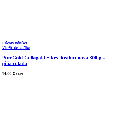
Rýchly náhľad
Vložiť do košíka
PureGold Collagold + kys. hyalurónová 300 g –
piňa colada
14.00
€
s DPH