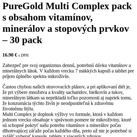
PureGold Multi Complex pack
s obsahom vitamínov,
minerálov a stopových prvkov
– 30 pack
16.90
€
s DPH
Zabezpeč pre svoj organizmus dennú, potrebnú dávku vitamínov a
minerálnych látok. V každom vrecku 7 mäkkých kapsúl a tabliet pre
príjem úplného spektra mikroživín.
Častou chybou našich stravovacích plánov, a pri aplikovaní diét je,
že pri výbere množstva a kvality sacharidov, bielkovín a tukov,
minerálnym látkam sa neprikladá toľko pozornosti aj napriek tomu,
že konzumácia týchto živín je neodpustiteľná k zdravému
životnému štýlu.
Multi Complex je doplnok výživy vo formule, ktorá v každom
jednom vrecku obsahuje v správnom pomere tie mikroživiny, ktoré
sú schopné pokryť našu potrebu vitamínov a minerálov počas
dlhotrvajúcej záťaže počas každého dňa, preto už nie je potrebné si
zvlášť vyberať kapsule, tablety z viacerých zdrojov.