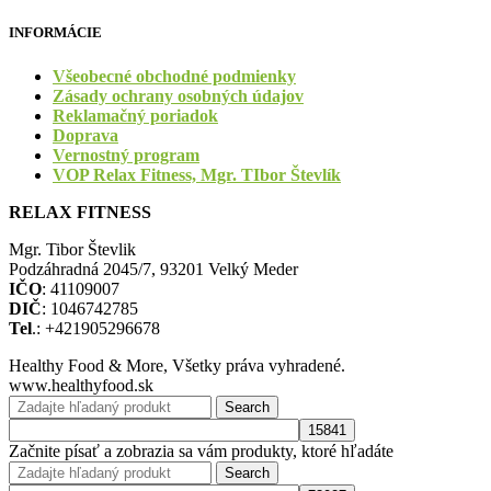
INFORMÁCIE
Všeobecné obchodné podmienky
Zásady ochrany osobných údajov
Reklamačný poriadok
Doprava
Vernostný program
VOP Relax Fitness, Mgr. TIbor Števlík
RELAX FITNESS
Mgr. Tibor Števlik
Podzáhradná 2045/7, 93201 Velký Meder
IČO
: 41109007
DIČ
: 1046742785
Tel
.: +421905296678
Healthy Food & More, Všetky práva vyhradené.
www.healthyfood.sk
Search
Začnite písať a zobrazia sa vám produkty, ktoré hľadáte
Search