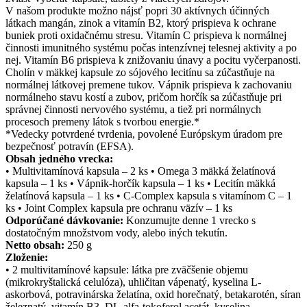
V našom produkte možno nájsť popri 30 aktívnych účinných
látkach mangán, zinok a vitamín B2, ktorý prispieva k ochrane
buniek proti oxidačnému stresu. Vitamín C prispieva k normálnej
činnosti imunitného systému počas intenzívnej telesnej aktivity a po
nej. Vitamín B6 prispieva k znižovaniu únavy a pocitu vyčerpanosti.
Cholín v mäkkej kapsule zo sójového lecitínu sa zúčastňuje na
normálnej látkovej premene tukov. Vápnik prispieva k zachovaniu
normálneho stavu kostí a zubov, pričom horčík sa zúčastňuje pri
správnej činnosti nervového systému, a tiež pri normálnych
procesoch premeny látok s tvorbou energie.*
*Vedecky potvrdené tvrdenia, povolené Európskym úradom pre
bezpečnosť potravín (EFSA).
Obsah jedného vrecka:
• Multivitamínová kapsula – 2 ks • Omega 3 mäkká želatínová
kapsula – 1 ks • Vápnik-horčík kapsula – 1 ks • Lecitín mäkká
želatínová kapsula – 1 ks • C-Complex kapsula s vitamínom C – 1
ks • Joint Complex kapsula pre ochranu väzív – 1 ks
Odporúčané dávkovanie:
Konzumujte denne 1 vrecko s
dostatočným množstvom vody, alebo iných tekutín.
Netto obsah:
250 g
Zloženie:
• 2 multivitamínové kapsule: látka pre zväčšenie objemu
(mikrokryštalická celulóza), uhličitan vápenatý, kyselina L-
askorbová, potravinárska želatína, oxid horečnatý, betakarotén, síran
železnatý, vitamín B3, DL-alfa-tokoferol acetát, kyselina