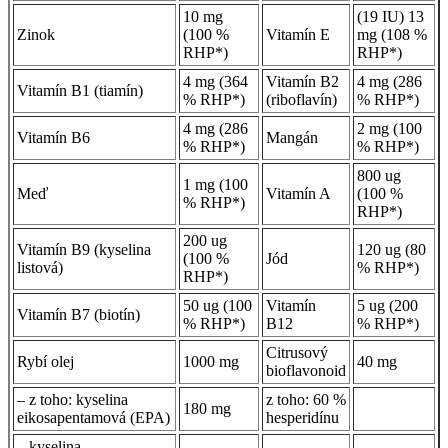
10 mg
(19 IU) 13
Zinok
(100 %
Vitamín E
mg (108 %
RHP*)
RHP*)
4 mg (364
Vitamín B2
4 mg (286
Vitamín B1 (tiamín)
% RHP*)
(riboflavín)
% RHP*)
4 mg (286
2 mg (100
Vitamín B6
Mangán
% RHP*)
% RHP*)
800 ug
1 mg (100
Meď
Vitamín A
(100 %
% RHP*)
RHP*)
200 ug
Vitamín B9 (kyselina
120 ug (80
(100 %
Jód
listová)
% RHP*)
RHP*)
50 ug (100
Vitamín
5 ug (200
Vitamín B7 (biotín)
% RHP*)
B12
% RHP*)
Citrusový
Rybí olej
1000 mg
40 mg
bioflavonoid
– z toho: kyselina
z toho: 60 %
180 mg
eikosapentamová (EPA)
hesperidínu
– kyselina