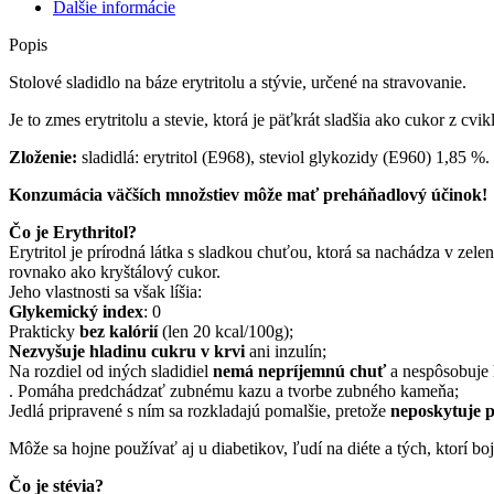
Ďalšie informácie
Popis
Stolové sladidlo na báze erytritolu a stývie, určené na stravovanie.
Je to zmes erytritolu a stevie, ktorá je päťkrát sladšia ako cukor z cvik
Zloženie:
sladidlá: erytritol (E968), steviol glykozidy (E960) 1,85 %.
Konzumácia väčších množstiev môže mať preháňadlový účinok!
Čo je Erythritol?
Erytritol je prírodná látka s sladkou chuťou, ktorá sa nachádza v zele
rovnako ako kryštálový cukor.
Jeho vlastnosti sa však líšia:
Glykemický index
: 0
Prakticky
bez kalórií
(len 20 kcal/100g);
Nezvyšuje
hladinu cukru v krvi
ani inzulín;
Na rozdiel od iných sladidiel
nemá nepríjemnú chuť
a nespôsobuje
. Pomáha predchádzať zubnému kazu a tvorbe zubného kameňa;
Jedlá pripravené s ním sa rozkladajú pomalšie, pretože
neposkytuje p
Môže sa hojne používať aj u diabetikov, ľudí na diéte a tých, ktorí b
Čo je stévia?