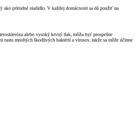
itý ako prírodné sladidlo. V každej domácnosti sa dá použiť na
ateroskleróza alebo vysoký krvný tlak, môžu byť prospešne
ni rastu mnohých škodlivých baktérií a vírusov, takže sa môže účinne