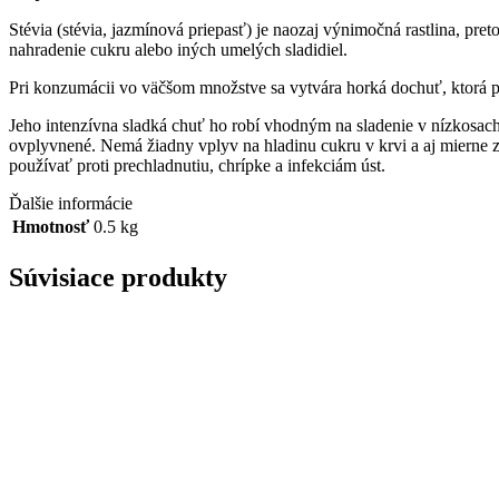
Stévia (stévia, jazmínová priepasť) je naozaj výnimočná rastlina, pret
nahradenie cukru alebo iných umelých sladidiel.
Pri konzumácii vo väčšom množstve sa vytvára horká dochuť, ktorá p
Jeho intenzívna sladká chuť ho robí vhodným na sladenie v nízkosach
ovplyvnené. Nemá žiadny vplyv na hladinu cukru v krvi a aj mierne zv
používať proti prechladnutiu, chrípke a infekciám úst.
Ďalšie informácie
Hmotnosť
0.5 kg
Súvisiace produkty