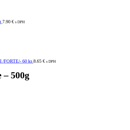
 g
7.90
€
s DPH
FORTE/- 60 ks
8.65
€
s DPH
e – 500g