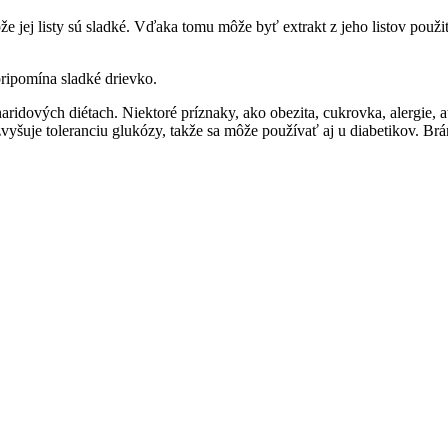
ože jej listy sú sladké. Vďaka tomu môže byť extrakt z jeho listov použ
ripomína sladké drievko.
aridových diétach. Niektoré príznaky, ako obezita, cukrovka, alergie, 
yšuje toleranciu glukózy, takže sa môže používať aj u diabetikov. Brá