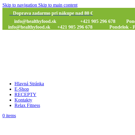
Skip to navigation
Skip to main content
Doprava zadarmo pri nákupe nad 80 €
info@healthyfood.sk
+421 905 296 678 Pondelok
info@healthyfood.sk
+421 905 296 678 Pondelok - Piat
Hlavná Stránka
E-Shop
RECEPTY
Kontakty
Relax Fitness
0
items