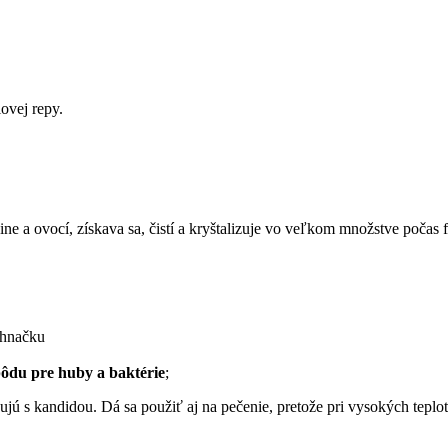
lovej repy.
nine a ovocí, získava sa, čistí a kryštalizuje vo veľkom množstve počas 
 hnačku
ôdu pre huby a baktérie
;
ojujú s kandidou. Dá sa použiť aj na pečenie, pretože pri vysokých tepl