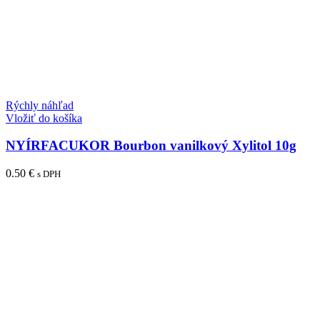
Rýchly náhľad
Vložiť do košíka
NYÍRFACUKOR Bourbon vanilkový Xylitol 10g
0.50
€
s DPH