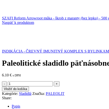
SZAFI Reform Arrowroot múka - škrob z maranty (bez lepku) - 500
Naspäť k produktom
INDIKÁCIA - ČREVNÝ IMUNITNÝ KOMPLEX S BYLINKAMI /
Paleolitické sladidlo päťnásobn
6.10
€
s DPH
množstvo
Paleolitické
Vložiť do košíka
sladidlo
Kategórie:
Sladidlá
Značka:
PALEOLIT
päťnásobne
Share:
-
500g
Popis