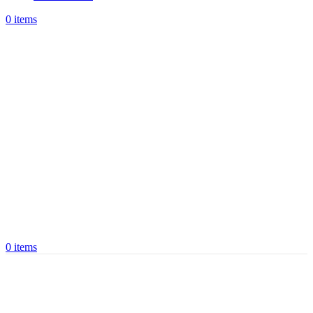
0
items
0
items