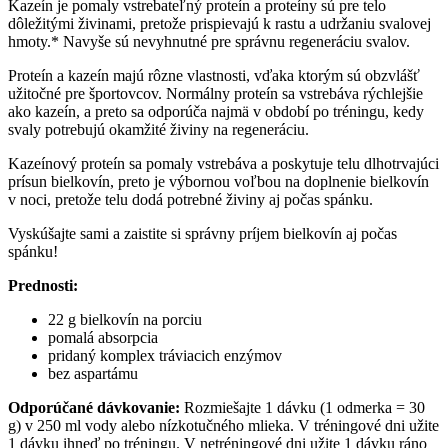
Kazeín je pomaly vstrebateľný proteín a proteíny sú pre telo
dôležitými živinami, pretože prispievajú k rastu a udržaniu svalovej
hmoty.* Navyše sú nevyhnutné pre správnu regeneráciu svalov.
Proteín a kazeín majú rôzne vlastnosti, vďaka ktorým sú obzvlášť
užitočné pre športovcov. Normálny proteín sa vstrebáva rýchlejšie
ako kazeín, a preto sa odporúča najmä v období po tréningu, kedy
svaly potrebujú okamžité živiny na regeneráciu.
Kazeínový proteín sa pomaly vstrebáva a poskytuje telu dlhotrvajúci
prísun bielkovín, preto je výbornou voľbou na doplnenie bielkovín
v noci, pretože telu dodá potrebné živiny aj počas spánku.
Vyskúšajte sami a zaistite si správny príjem bielkovín aj počas
spánku!
Prednosti:
22 g bielkovín na porciu
pomalá absorpcia
pridaný komplex tráviacich enzýmov
bez aspartámu
Odporúčané dávkovanie:
Rozmiešajte 1 dávku (1 odmerka = 30
g) v 250 ml vody alebo nízkotučného mlieka. V tréningové dni užite
1 dávku ihneď po tréningu. V netréningové dni užite 1 dávku ráno