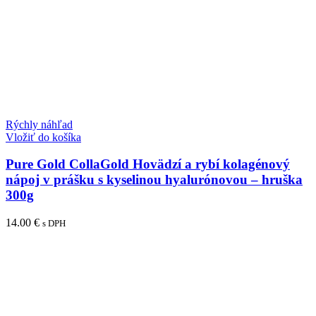
Rýchly náhľad
Vložiť do košíka
Pure Gold CollaGold Hovädzí a rybí kolagénový
nápoj v prášku s kyselinou hyalurónovou – hruška
300g
14.00
€
s DPH