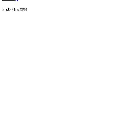
25.00
€
s DPH