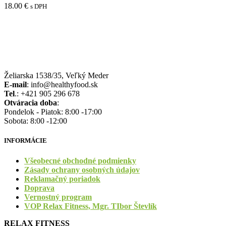
variantov.
18.00
€
s DPH
Možnosti
si
môžete
vybrať
na
stránke
produktu.
Želiarska 1538/35, Veľký Meder
E-mail
: info@healthyfood.sk
Tel
.: +421 905 296 678
Otváracia doba
:
Pondelok - Piatok: 8:00 -17:00
Sobota: 8:00 -12:00
INFORMÁCIE
Všeobecné obchodné podmienky
Zásady ochrany osobných údajov
Reklamačný poriadok
Doprava
Vernostný program
VOP Relax Fitness, Mgr. TIbor Števlík
RELAX FITNESS