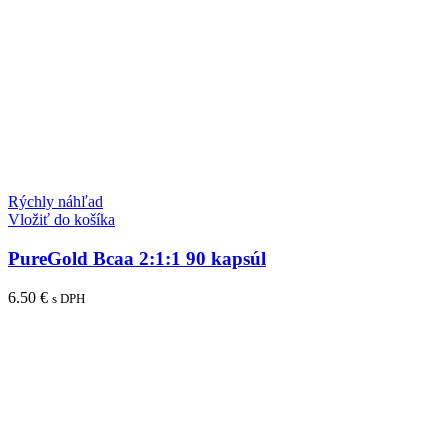
Rýchly náhľad
Vložiť do košíka
PureGold Bcaa 2:1:1 90 kapsúl
6.50
€
s DPH