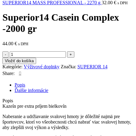
SUPERIOR14 MASS PROFESSIONAL - 2270 g
32.00
€
s DPH
Superior14 Casein Complex
-2000 gr
44.00
€
s DPH
množstvo
Superior14
Vložiť do košíka
Casein
Kategórie:
Výživové doplnky
Značka:
SUPERIOR 14
Complex
Share:
-2000
gr
Popis
Ďalšie informácie
Popis
Kazeín pre extra príjem bielkovín
Naberanie a udržiavanie svalovej hmoty je dôležité najmä pre
športovcov, ktorí vo všeobecnosti chcú nabrať viac svalovej hmoty,
aby zlepšili svoj výkon a výsledky.