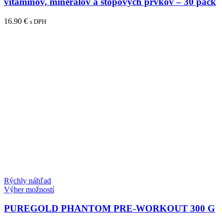
vitamínov, minerálov a stopových prvkov – 30 pack
16.90
€
s DPH
Rýchly náhľad
Tento
Výber možností
produkt
má
PUREGOLD PHANTOM PRE-WORKOUT 300 G
viacero