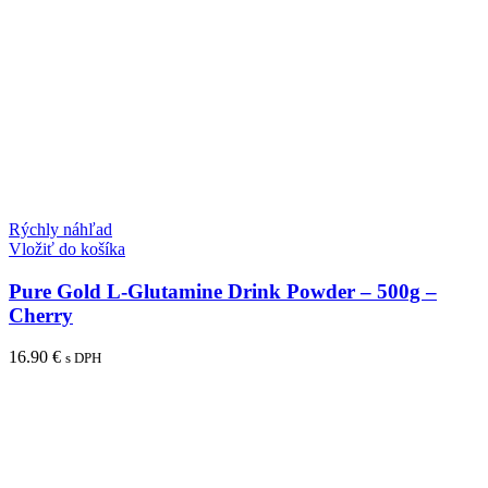
Rýchly náhľad
Vložiť do košíka
Pure Gold L-Glutamine Drink Powder – 500g –
Cherry
16.90
€
s DPH