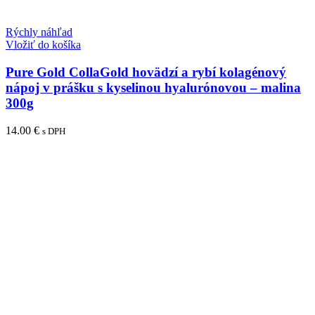
Rýchly náhľad
Vložiť do košíka
Pure Gold CollaGold hovädzí a rybí kolagénový
nápoj v prášku s kyselinou hyalurónovou – malina
300g
14.00
€
s DPH