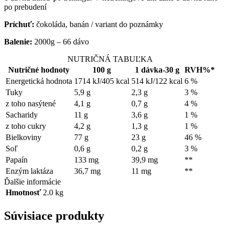
po prebudení
Príchuť:
čokoláda, banán / variant do poznámky
Balenie:
2000g – 66 dávo
NUTRIČNÁ TABUĽKA
Nutričné hodnoty
100 g
1 dávka-30 g
RVH%*
Energetická hodnota
1714 kJ/405 kcal
514 kJ/122 kcal
6 %
Tuky
5,9 g
2,3 g
3 %
z toho nasýtené
4,1 g
0,7 g
4 %
Sacharidy
11 g
3,6 g
1 %
z toho cukry
4,2 g
1,3 g
1 %
Bielkoviny
77 g
23 g
46 %
Soľ
0,6 g
0,2 g
3 %
Papaín
133 mg
39,9 mg
**
Enzým laktáza
36,7 mg
11 mg
**
Ďalšie informácie
Hmotnosť
2.0 kg
Súvisiace produkty