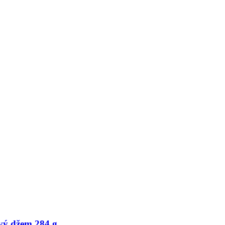
vý džem 284 g