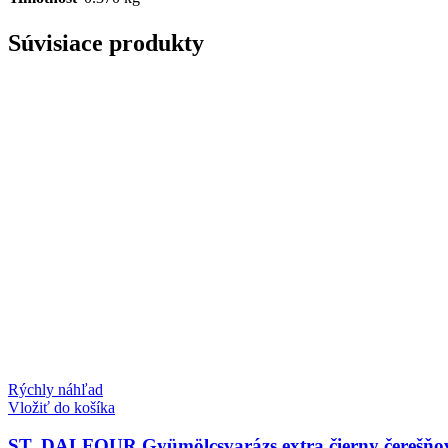
Súvisiace produkty
Rýchly náhľad
Vložiť do košíka
ST. DALFOUR Gyümölcsvarázs extra čierny čerešňo