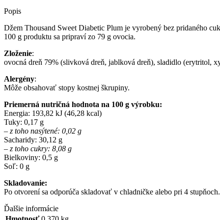
370G
Popis
Džem Thousand Sweet Diabetic Plum je vyrobený bez pridaného cukru,
100 g produktu sa pripraví zo 79 g ovocia.
Zloženie
:
ovocná dreň 79% (slivková dreň, jablková dreň), sladidlo (erytritol, xy
Alergény
:
Môže obsahovať stopy kostnej škrupiny.
Priemerná nutričná hodnota na 100 g výrobku:
Energia: 193,82 kJ (46,28 kcal)
Tuky: 0,17 g
– z toho nasýtené: 0,02 g
Sacharidy: 30,12 g
– z toho cukry: 8,08 g
Bielkoviny: 0,5 g
Soľ: 0 g
Skladovanie:
Po otvorení sa odporúča skladovať v chladničke alebo pri 4 stupňoch.
Ďalšie informácie
Hmotnosť
0.370 kg