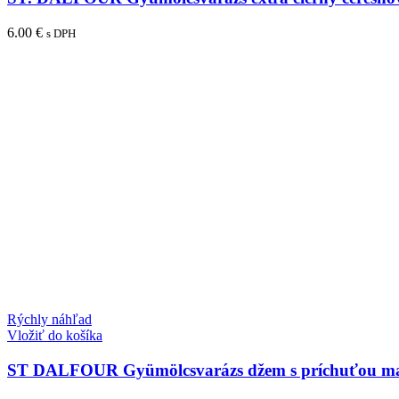
6.00
€
s DPH
Rýchly náhľad
Vložiť do košíka
ST DALFOUR Gyümölcsvarázs džem s príchuťou ma