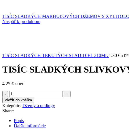
TISÍC SLADKÝCH MARHUĽOVÝCH DŽEMOV S XYLITOLO
Naspäť k produktom
TISÍC SLADKÝCH TEKUTÝCH SLADIDIEL 210ML
1.30
€
s D
TISÍC SLADKÝCH SLIVKOV
4.25
€
s DPH
množstvo
TISÍC
Vložiť do košíka
SLADKÝCH
Kategórie:
Džemy a pudingy
SLIVKOVÝCH
Share:
LEKVÁROV
S
Popis
XYLITOLOM
Ďalšie informácie