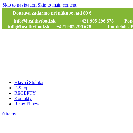
Skip to navigation
Skip to main content
Doprava zadarmo pri nákupe nad 80 €
info@healthyfood.sk
+421 905 296 678 Pondelok
info@healthyfood.sk
+421 905 296 678 Pondelok - Piat
Hlavná Stránka
E-Shop
RECEPTY
Kontakty
Relax Fitness
0
items