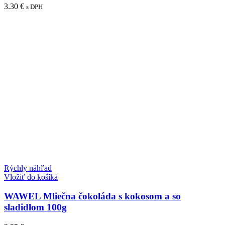
3.30
€
s DPH
Rýchly náhľad
Vložiť do košíka
WAWEL Mliečna čokoláda s kokosom a so
sladidlom 100g