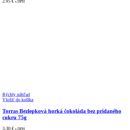
2.95
€
s DPH
Rýchly náhľad
Vložiť do košíka
Torras Bezlepková horká čokoláda bez pridaného
cukru 75g
3.30
€
s DPH