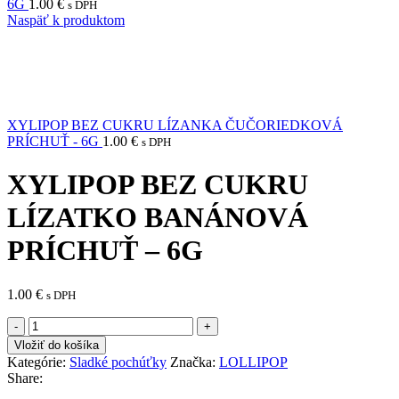
6G
1.00
€
s DPH
Naspäť k produktom
XYLIPOP BEZ CUKRU LÍZANKA ČUČORIEDKOVÁ
PRÍCHUŤ - 6G
1.00
€
s DPH
XYLIPOP BEZ CUKRU
LÍZATKO BANÁNOVÁ
PRÍCHUŤ – 6G
1.00
€
s DPH
množstvo
XYLIPOP
Vložiť do košíka
BEZ
Kategórie:
Sladké pochúťky
Značka:
LOLLIPOP
CUKRU
Share:
LÍZATKO