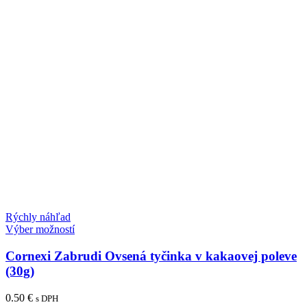
Rýchly náhľad
Tento
Výber možností
produkt
má
Cornexi Zabrudi Ovsená tyčinka v kakaovej poleve
viacero
(30g)
variantov.
Možnosti
0.50
€
s DPH
si