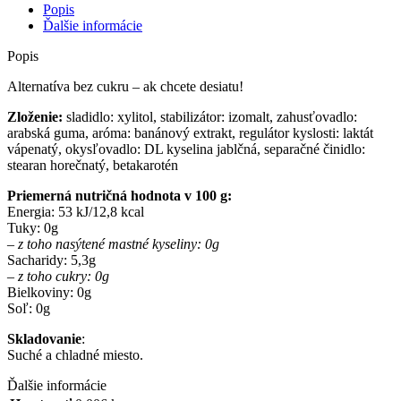
BANÁNOVÁ
Popis
PRÍCHUŤ
Ďalšie informácie
-
6G
Popis
Alternatíva bez cukru – ak chcete desiatu!
Zloženie:
sladidlo: xylitol, stabilizátor: izomalt, zahusťovadlo:
arabská guma, aróma: banánový extrakt, regulátor kyslosti: laktát
vápenatý, okysľovadlo: DL kyselina jablčná, separačné činidlo:
stearan horečnatý, betakarotén
Priemerná nutričná hodnota v 100 g:
Energia: 53 kJ/12,8 kcal
Tuky: 0g
– z toho nasýtené mastné kyseliny: 0g
Sacharidy: 5,3g
– z toho cukry: 0g
Bielkoviny: 0g
Soľ: 0g
Skladovanie
:
Suché a chladné miesto.
Ďalšie informácie