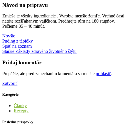
Návod na prípravu
Zmiešajte všetky ingrediencie . Vyrobte menšie žemľe. Vrchné časti
natrite rozšľahaným vajíčkom. Predhrejte rúru na 180 stupňov.
Pečieme 35 – 40 minút.
Novšie
Puding z tápióky
Späť na zoznam
Staršie
Základy zdravého životného štýlu
Pridaj komentár
Prepáčte, ale pred zanechaním komentára sa musíte
prihlásiť
.
Zatvoriť
Kategórie
Články
Recepty
Posledné príspevky