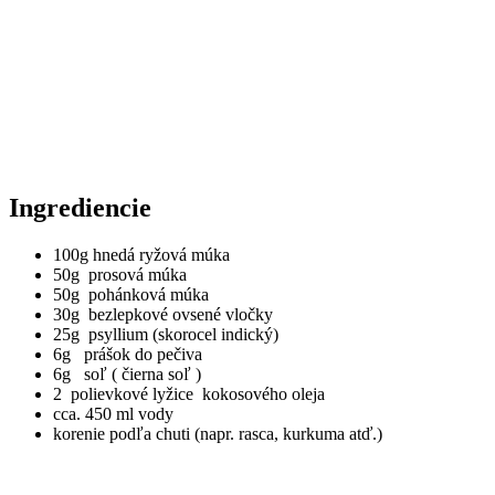
Ingrediencie
100g hnedá ryžová múka
50g prosová múka
50g pohánková múka
30g bezlepkové ovsené vločky
25g psyllium (skorocel indický)
6g prášok do pečiva
6g soľ ( čierna soľ )
2 polievkové lyžice kokosového oleja
cca. 450 ml vody
korenie podľa chuti (napr. rasca, kurkuma atď.)