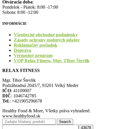
Otváracia doba
:
Pondelok - Piatok: 8:00 -17:00
Sobota: 8:00 -12:00
INFORMÁCIE
Všeobecné obchodné podmienky
Zásady ochrany osobných údajov
Reklamačný poriadok
Doprava
Vernostný program
VOP Relax Fitness, Mgr. TIbor Števlík
RELAX FITNESS
Mgr. Tibor Števlik
Podzáhradná 2045/7, 93201 Velký Meder
IČO
: 41109007
DIČ
: 1046742785
Tel
.: +421905296678
Healthy Food & More, Všetky práva vyhradené.
www.healthyfood.sk
Search