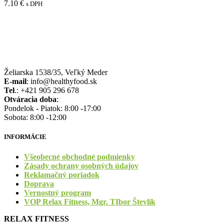
7.10
€
s DPH
Želiarska 1538/35, Veľký Meder
E-mail
: info@healthyfood.sk
Tel
.: +421 905 296 678
Otváracia doba
:
Pondelok - Piatok: 8:00 -17:00
Sobota: 8:00 -12:00
INFORMÁCIE
Všeobecné obchodné podmienky
Zásady ochrany osobných údajov
Reklamačný poriadok
Doprava
Vernostný program
VOP Relax Fitness, Mgr. TIbor Števlík
RELAX FITNESS