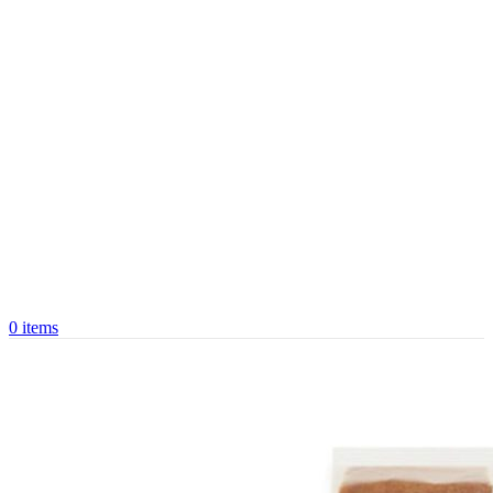
0
items