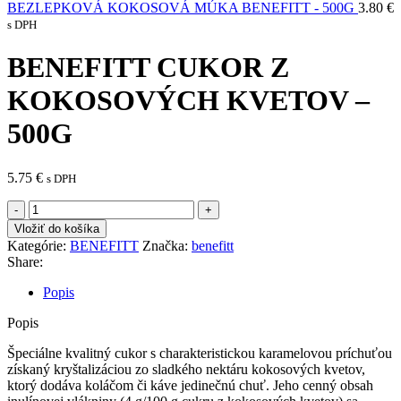
BEZLEPKOVÁ KOKOSOVÁ MÚKA BENEFITT - 500G
3.80
€
s DPH
BENEFITT CUKOR Z
KOKOSOVÝCH KVETOV –
500G
5.75
€
s DPH
množstvo
BENEFITT
Vložiť do košíka
CUKOR
Kategórie:
BENEFITT
Značka:
benefitt
Z
Share:
KOKOSOVÝCH
KVETOV
Popis
-
500G
Popis
Špeciálne kvalitný cukor s charakteristickou karamelovou príchuťou
získaný kryštalizáciou zo sladkého nektáru kokosových kvetov,
ktorý dodáva koláčom či káve jedinečnú chuť. Jeho cenný obsah