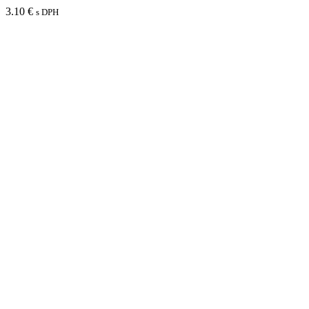
3.10
€
s DPH