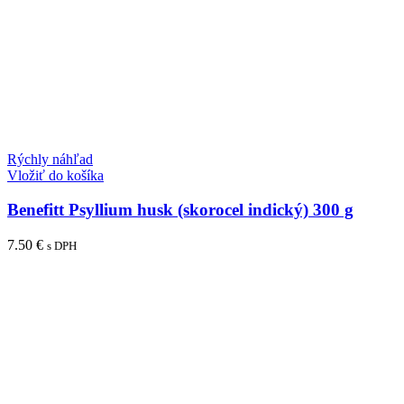
Rýchly náhľad
Vložiť do košíka
Benefitt Psyllium husk (skorocel indický) 300 g
7.50
€
s DPH