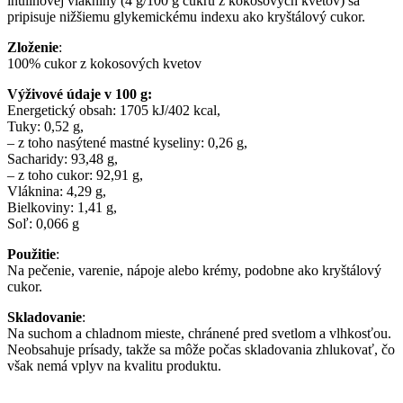
inulínovej vlákniny (4 g/100 g cukru z kokosových kvetov) sa
pripisuje nižšiemu glykemickému indexu ako kryštálový cukor.
Zloženie
:
100% cukor z kokosových kvetov
Výživové údaje v 100 g:
Energetický obsah: 1705 kJ/402 kcal,
Tuky: 0,52 g,
– z toho nasýtené mastné kyseliny: 0,26 g,
Sacharidy: 93,48 g,
– z toho cukor: 92,91 g,
Vláknina: 4,29 g,
Bielkoviny: 1,41 g,
Soľ: 0,066 g
Použitie
:
Na pečenie, varenie, nápoje alebo krémy, podobne ako kryštálový
cukor.
Skladovanie
:
Na suchom a chladnom mieste, chránené pred svetlom a vlhkosťou.
Neobsahuje prísady, takže sa môže počas skladovania zhlukovať, čo
však nemá vplyv na kvalitu produktu.