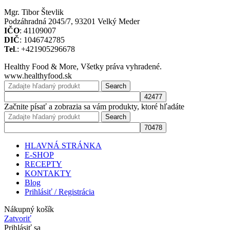
Mgr. Tibor Števlik
Podzáhradná 2045/7, 93201 Velký Meder
IČO
: 41109007
DIČ
: 1046742785
Tel
.: +421905296678
Healthy Food & More, Všetky práva vyhradené.
www.healthyfood.sk
Search
Začnite písať a zobrazia sa vám produkty, ktoré hľadáte
Search
HLAVNÁ STRÁNKA
E-SHOP
RECEPTY
KONTAKTY
Blog
Prihlásiť / Registrácia
Nákupný košík
Zatvoriť
Prihlásiť sa