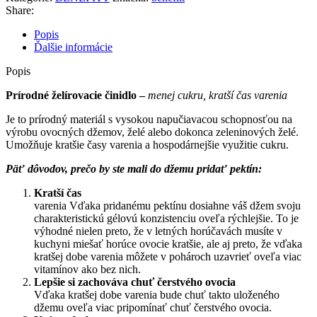
-
Share:
100G
Popis
Ďalšie informácie
Popis
Prírodné želírovacie činidlo –
menej cukru, kratší čas varenia
Je to prírodný materiál s vysokou napučiavacou schopnosťou na
výrobu ovocných džemov, želé alebo dokonca zeleninových želé.
Umožňuje kratšie časy varenia a hospodárnejšie využitie cukru.
Päť dôvodov, prečo by ste mali do džemu pridať pektín:
Kratší čas
varenia Vďaka pridanému pektínu dosiahne váš džem svoju
charakteristickú gélovú konzistenciu oveľa rýchlejšie. To je
výhodné nielen preto, že v letných horúčavách musíte v
kuchyni miešať horúce ovocie kratšie, ale aj preto, že vďaka
kratšej dobe varenia môžete v pohároch uzavrieť oveľa viac
vitamínov ako bez nich.
Lepšie si zachováva chuť čerstvého ovocia
Vďaka kratšej dobe varenia bude chuť takto uloženého
džemu oveľa viac pripomínať chuť čerstvého ovocia.