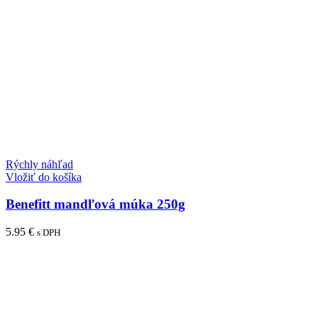
Rýchly náhľad
Vložiť do košíka
Benefitt mandľová múka 250g
5.95
€
s DPH