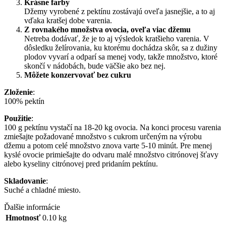
Krásne farby
Džemy vyrobené z pektínu zostávajú oveľa jasnejšie, a to aj
vďaka kratšej dobe varenia.
Z rovnakého množstva ovocia, oveľa viac džemu
Netreba dodávať, že je to aj výsledok kratšieho varenia. V
dôsledku želírovania, ku ktorému dochádza skôr, sa z dužiny
plodov vyvarí a odparí sa menej vody, takže množstvo, ktoré
skončí v nádobách, bude väčšie ako bez nej.
Môžete konzervovať bez cukru
Zloženie
:
100% pektín
Použitie
:
100 g pektínu vystačí na 18-20 kg ovocia. Na konci procesu varenia
zmiešajte požadované množstvo s cukrom určeným na výrobu
džemu a potom celé množstvo znova varte 5-10 minút. Pre menej
kyslé ovocie primiešajte do odvaru malé množstvo citrónovej šťavy
alebo kyseliny citrónovej pred pridaním pektínu.
Skladovanie
:
Suché a chladné miesto.
Ďalšie informácie
Hmotnosť
0.10 kg