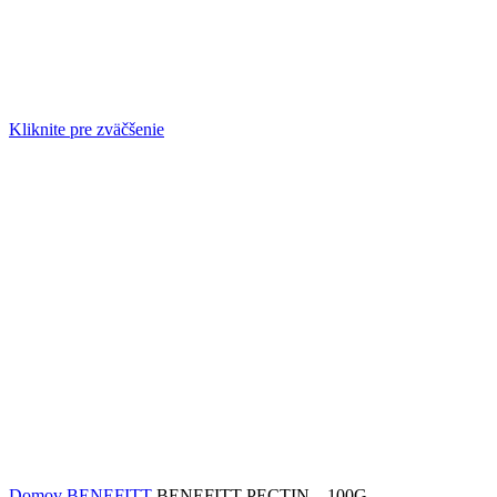
Kliknite pre zväčšenie
Domov
BENEFITT
BENEFITT PECTIN – 100G