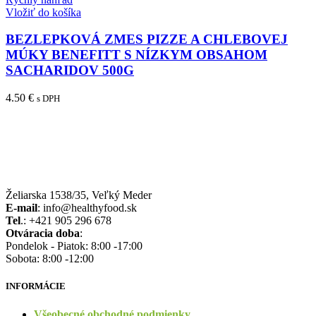
Vložiť do košíka
BEZLEPKOVÁ ZMES PIZZE A CHLEBOVEJ
MÚKY BENEFITT S NÍZKYM OBSAHOM
SACHARIDOV 500G
4.50
€
s DPH
Želiarska 1538/35, Veľký Meder
E-mail
: info@healthyfood.sk
Tel
.: +421 905 296 678
Otváracia doba
:
Pondelok - Piatok: 8:00 -17:00
Sobota: 8:00 -12:00
INFORMÁCIE
Všeobecné obchodné podmienky