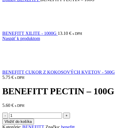
BENEFITT XILITE - 1000G
13.10
€
s DPH
Naspäť k produktom
BENEFITT CUKOR Z KOKOSOVÝCH KVETOV - 500G
5.75
€
s DPH
BENEFITT PECTIN – 100G
5.60
€
s DPH
množstvo
BENEFITT
Vložiť do košíka
PECTIN
Kategórie:
BENEFITT
Značka:
benefitt