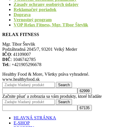
Zásady ochrany osobných údajov
Reklamačný poriadok
Doprava
Vernostný program
VOP Relax Fitness, Mgr. TIbor Števlík
RELAX FITNESS
Mgr. Tibor Števlik
Podzáhradná 2045/7, 93201 Velký Meder
IČO
: 41109007
DIČ
: 1046742785
Tel
.: +421905296678
Healthy Food & More, Všetky práva vyhradené.
www.healthyfood.sk
Search
Začnite písať a zobrazia sa vám produkty, ktoré hľadáte
Search
HLAVNÁ STRÁNKA
E-SHOP