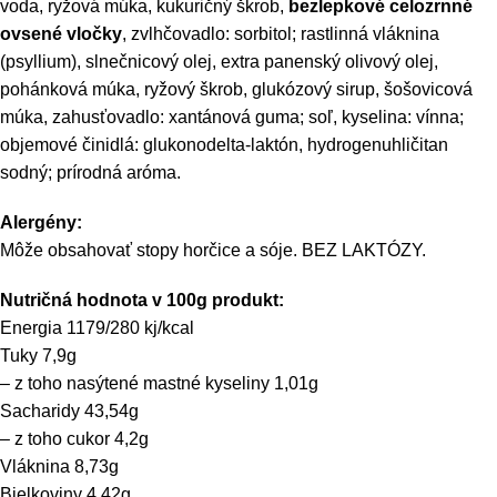
voda, ryžová múka, kukuričný škrob,
bezlepkové celozrnné
ovsené vločky
, zvlhčovadlo: sorbitol; rastlinná vláknina
(psyllium), slnečnicový olej, extra panenský olivový olej,
pohánková múka, ryžový škrob, glukózový sirup, šošovicová
múka, zahusťovadlo: xantánová guma; soľ, kyselina: vínna;
objemové činidlá: glukonodelta-laktón, hydrogenuhličitan
sodný; prírodná aróma.
Alergény:
Môže obsahovať stopy horčice a sóje. BEZ LAKTÓZY.
Nutričná hodnota v 100g produkt:
Energia 1179/280 kj/kcal
Tuky 7,9g
– z toho nasýtené mastné kyseliny 1,01g
Sacharidy 43,54g
– z toho cukor 4,2g
Vláknina 8,73g
Bielkoviny 4,42g