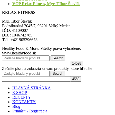
VOP Relax Fitness, Mgr. TIbor Števlík
RELAX FITNESS
Mgr. Tibor Števlik
Podzáhradná 2045/7, 93201 Velký Meder
IČO
: 41109007
DIČ
: 1046742785
Tel
.: +421905296678
Healthy Food & More, Všetky práva vyhradené.
www.healthyfood.sk
Search
Začnite písať a zobrazia sa vám produkty, ktoré hľadáte
Search
HLAVNÁ STRÁNKA
E-SHOP
RECEPTY
KONTAKTY
Blog
Prihlásiť / Registrácia