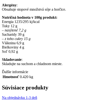
Alergény
:
Obsahuje stopové množstvá sóje a horčice.
Nutričná hodnota v 100g produkt:
Energia 1235/295 kj/kcal
Tuky 12 g
– nasýtené 7,2 g
Sacharidy 39 g
– z toho cukry 15 g
Vláknina 6,9 g
Bielkoviny 4 g
Soľ 0,92 g
Skladovanie
:
Skladujte na suchom a chladnom mieste.
Ďalšie informácie
Hmotnosť
0.420 kg
Súvisiace produkty
Na objednávku 1-3 deň