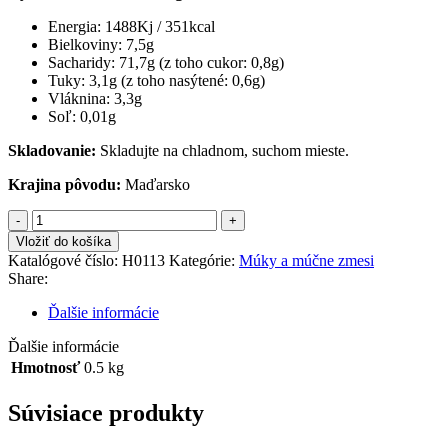
Energia: 1488Kj / 351kcal
Bielkoviny: 7,5g
Sacharidy: 71,7g (z toho cukor: 0,8g)
Tuky: 3,1g (z toho nasýtené: 0,6g)
Vláknina: 3,3g
Soľ: 0,01g
Skladovanie:
Skladujte na chladnom, suchom mieste.
Krajina pôvodu:
Maďarsko
množstvo
BONETTA
Vložiť do košíka
Ryžová
Katalógové číslo:
H0113
Kategórie:
Múky a múčne zmesi
múka
Share:
hnedá
500
Ďalšie informácie
g
Ďalšie informácie
Hmotnosť
0.5 kg
Súvisiace produkty