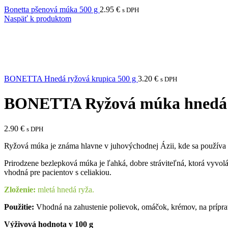
Bonetta pšenová múka 500 g
2.95
€
s DPH
Naspäť k produktom
BONETTA Hnedá ryžová krupica 500 g
3.20
€
s DPH
BONETTA Ryžová múka hnedá 
2.90
€
s DPH
Ryžová múka je známa hlavne v juhovýchodnej Ázii, kde sa používa n
Prirodzene bezlepková múka je ľahká, dobre stráviteľná, ktorá vyvolá
vhodná pre pacientov s celiakiou.
Zloženie:
mletá hnedá ryža.
Použitie:
Vhodná na zahustenie polievok, omáčok, krémov, na príprav
Výživová hodnota v 100 g