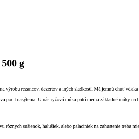
500 g
a výrobu rezancov, dezertov a iných sladkostí. Má jemnú chuť vďaka 
va pocit nasýtenia. U nás ryžová múka patrí medzi základné múky na be
u rôznych sušienok, halušiek, alebo palaciniek na zahustenie treba mi