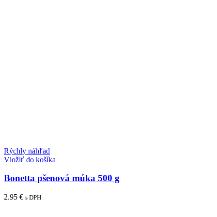
Rýchly náhľad
Vložiť do košíka
Bonetta pšenová múka 500 g
2.95
€
s DPH