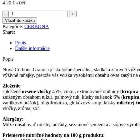
4.20
€
s DPH
množstvo
CERBONA
Vložiť do košíka
MLIEČNA
Kategórie:
CERBONA
ČOKOLÁDA
Share:
A
SUŠIENKA
Popis
GRANOLA
Ďalšie informácie
450G
Popis
Nová Cerbona Granola je skutočne špeciálna, sladká a zároveň výži
výživné raňajky, pretože vás vďaka vysokému obsahu ovsa zasýti na 
Zloženie
:
sploštené
ovsené vločky
45%, cukor, extrudované obilniny (
krupica
zníženým obsahom tuku), palmový tuk, kúsky sušienok 6% (
krupica
vanilkový prášok), oligofruktóza, glukózový sirup, kúsky
mliečnej č
vločky, aróma, soľ.
Alergény
:
Môže obsahovať orechy, arašidy, sezamové semienka a sójové výrob
Priemerné nutričné hodnoty na 100 g produktu: