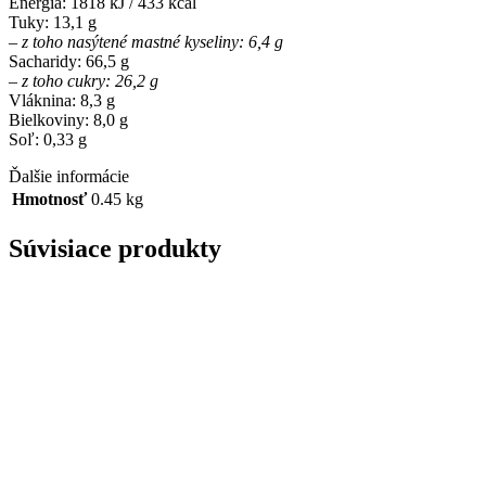
Energia: 1818 kJ / 433 kcal
Tuky: 13,1 g
– z toho nasýtené mastné kyseliny: 6,4 g
Sacharidy: 66,5 g
– z toho cukry: 26,2 g
Vláknina: 8,3 g
Bielkoviny: 8,0 g
Soľ: 0,33 g
Ďalšie informácie
Hmotnosť
0.45 kg
Súvisiace produkty