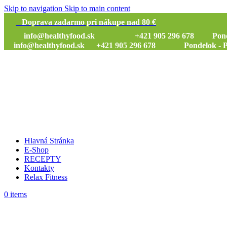
Skip to navigation
Skip to main content
Doprava zadarmo pri nákupe nad 80 €
info@healthyfood.sk
+421 905 296 678 Pondelok
info@healthyfood.sk
+421 905 296 678 Pondelok - Piat
Hlavná Stránka
E-Shop
RECEPTY
Kontakty
Relax Fitness
0
items