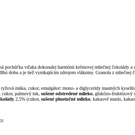
vná pochúťka vďaka dokonalej harmónii krémovej mliečnej čokolády a
dlhú dobu a je tiež vynikajúcim zdrojom vlákniny. Granola z mliečnej
, ryžová múka, cukor, emulgátor: mono- a diglyceridy mastných kyselín;
, cukor, palmový tuk,
sušené odstredené mlieko
, glukózo-fruktózový s
okolády
2,5% (cukor,
sušené plnotučné mlieko
, kakaové maslo, kakao
ky.