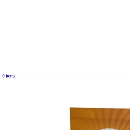
0
items