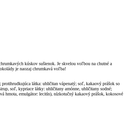
 chrumkavých kúskov sušienok. Je skvelou voľbou na chutné a
 čokolády je naozaj chrumkavá voľba!
 protihrudkujúca látka: uhličitan vápenatý; soľ, kakaový prášok so
irup, soľ, kypriace látky: uhličitany amónne, uhličitany sodné;
vá hmota, emulgátor: lecitín), nízkotučný kakaový prášok, kokosové