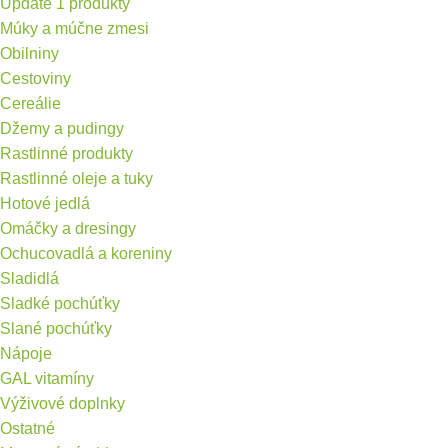
Update 1 produkty
Múky a múčne zmesi
Obilniny
Cestoviny
Cereálie
Džemy a pudingy
Rastlinné produkty
Rastlinné oleje a tuky
Hotové jedlá
Omáčky a dresingy
Ochucovadlá a koreniny
Sladidlá
Sladké pochúťky
Slané pochúťky
Nápoje
GAL vitamíny
Výživové doplnky
Ostatné