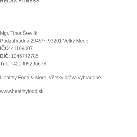
RELAX FITNESS
Mgr. Tibor Števlik
Podzáhradná 2045/7, 93201 Velký Meder
IČO
: 41109007
DIČ
: 1046742785
Tel
.: +421905296678
Healthy Food & More, Všetky práva vyhradené.
www.healthyfood.sk