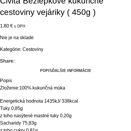
Civita Bezlepkové kukuričné
cestoviny vejáriky ( 450g )
1.80
€
s DPH
Nie je na sklade
Kategórie:
Cestoviny
Share:
POPIS
ĎALŠIE INFORMÁCIE
Popis
Zloženie:100% kukuričná múka
Energetická hodnota 1435kJ/ 338kcal
Tuky 0,85g
z toho nasýtené mastné tuky 0,20g
Sacharidy 75,83g
z toho cukry 0,81g