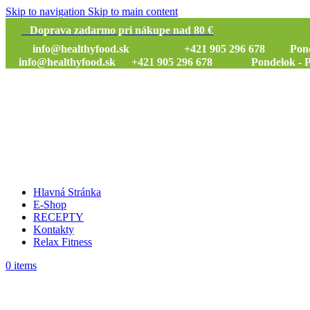
Skip to navigation
Skip to main content
Doprava zadarmo pri nákupe nad 80 €
info@healthyfood.sk
+421 905 296 678 Pondelok
info@healthyfood.sk
+421 905 296 678 Pondelok - Piat
Hlavná Stránka
E-Shop
RECEPTY
Kontakty
Relax Fitness
0
items