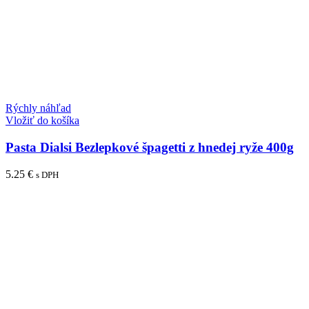
Rýchly náhľad
Vložiť do košíka
Pasta Dialsi Bezlepkové špagetti z hnedej ryže 400g
5.25
€
s DPH