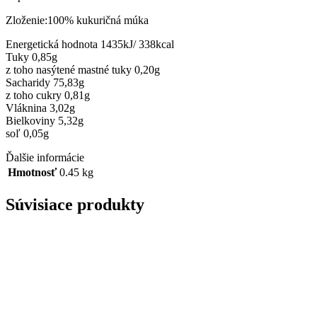
Zloženie:100% kukuričná múka
Energetická hodnota 1435kJ/ 338kcal
Tuky 0,85g
z toho nasýtené mastné tuky 0,20g
Sacharidy 75,83g
z toho cukry 0,81g
Vláknina 3,02g
Bielkoviny 5,32g
soľ 0,05g
Ďalšie informácie
Hmotnosť
0.45 kg
Súvisiace produkty