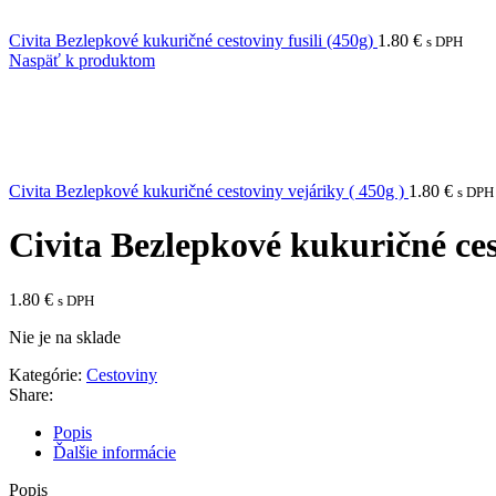
Civita Bezlepkové kukuričné cestoviny fusili (450g)
1.80
€
s DPH
Naspäť k produktom
Civita Bezlepkové kukuričné cestoviny vejáriky ( 450g )
1.80
€
s DPH
Civita Bezlepkové kukuričné ces
1.80
€
s DPH
Nie je na sklade
Kategórie:
Cestoviny
Share:
Popis
Ďalšie informácie
Popis