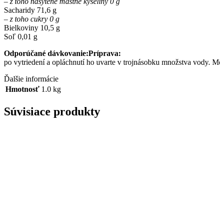
– z toho nasýtené mastné kyseliny 0 g
Sacharidy 71,6 g
– z toho cukry 0 g
Bielkoviny 10,5 g
Soľ 0,01 g
Odporúčané dávkovanie:Príprava:
po vytriedení a opláchnutí ho uvarte v trojnásobku množstva vody. Môž
Ďalšie informácie
Hmotnosť
1.0 kg
Súvisiace produkty