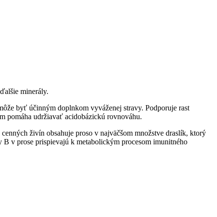
ďalšie minerály.
e môže byť účinným doplnkom vyváženej stravy. Podporuje rast
inkom pomáha udržiavať acidobázickú rovnováhu.
. Z cenných živín obsahuje proso v najväčšom množstve draslík, ktorý
iny B v prose prispievajú k metabolickým procesom imunitného