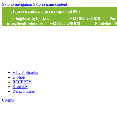
Skip to navigation
Skip to main content
Doprava zadarmo pri nákupe nad 80 €
info@healthyfood.sk
+421 905 296 678 Pondelok
info@healthyfood.sk
+421 905 296 678 Pondelok - Piat
Hlavná Stránka
E-Shop
RECEPTY
Kontakty
Relax Fitness
0
items