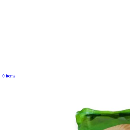
0
items