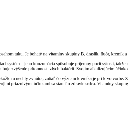
ahom tuku. Je bohatý na vitamíny skupiny B, draslík, fluór, kremík a 
iaci systém – jeho konzumácia spôsobuje príjemný pocit sýtosti, takž
inhibuje zvýšenie prítomnosti zlých baktérií. Svojím alkalizujúcim úč
, pokožku a nechty zvnútra, zatiaľ čo význam kremíka je pri krvotvorbe
vojimi priaznivými účinkami sa starať o zdravie srdca. Vitamíny skup