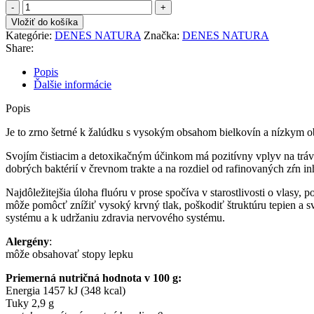
množstvo
DÉNES
Vložiť do košíka
NATURA
Kategórie:
DENES NATURA
Značka:
DENES NATURA
PROSO
Share:
-
1000G
Popis
Ďalšie informácie
Popis
Je to zrno šetrné k žalúdku s vysokým obsahom bielkovín a nízkym obs
Svojím čistiacim a detoxikačným účinkom má pozitívny vplyv na tráv
dobrých baktérií v črevnom trakte a na rozdiel od rafinovaných zŕn 
Najdôležitejšia úloha fluóru v prose spočíva v starostlivosti o vlasy
môže pomôcť znížiť vysoký krvný tlak, poškodiť štruktúru tepien a s
systému a k udržaniu zdravia nervového systému.
Alergény
:
môže obsahovať stopy lepku
Priemerná nutričná hodnota v 100 g:
Energia 1457 kJ (348 kcal)
Tuky 2,9 g