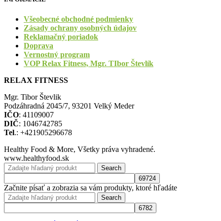
Všeobecné obchodné podmienky
Zásady ochrany osobných údajov
Reklamačný poriadok
Doprava
Vernostný program
VOP Relax Fitness, Mgr. TIbor Števlík
RELAX FITNESS
Mgr. Tibor Števlik
Podzáhradná 2045/7, 93201 Velký Meder
IČO
: 41109007
DIČ
: 1046742785
Tel
.: +421905296678
Healthy Food & More, Všetky práva vyhradené.
www.healthyfood.sk
Search
Začnite písať a zobrazia sa vám produkty, ktoré hľadáte
Search