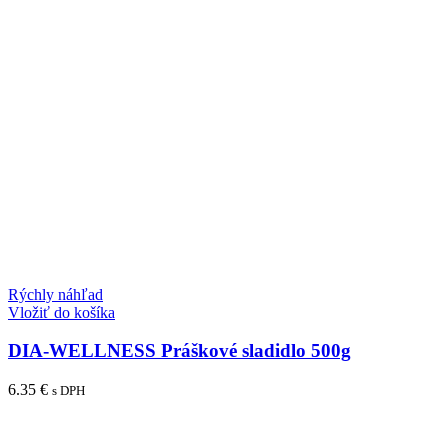
Rýchly náhľad
Vložiť do košíka
DIA-WELLNESS Práškové sladidlo 500g
6.35
€
s DPH