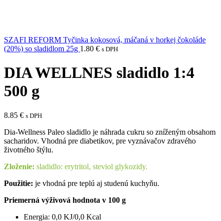
SZAFI REFORM Tyčinka kokosová, máčaná v horkej čokoláde
(20%) so sladidlom 25g
1.80
€
s DPH
DIA WELLNES sladidlo 1:4
500 g
8.85
€
s DPH
Dia-Wellness Paleo sladidlo je náhrada cukru so zníženým obsahom
sacharidov. Vhodná pre diabetikov, pre vyznávačov zdravého
životného štýlu.
Zloženie:
sladidlo: erytritol, steviol glykozidy.
Použitie:
je vhodná pre teplú aj studenú kuchyňu.
Priemerná výživová hodnota v 100 g
Energia: 0,0 KJ/0,0 Kcal