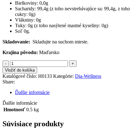
Bielkoviny: 0,0g
Sacharidy: 99,4g (z toho nevstrebávajúce sa: 99,4g, z toho
cukry: 0g)
Vlákniny: 0g
Tuky: 0g (z toho nasýtené mastné kyseliny: 0g)
Soľ 0g.
Skladovanie:
Skladujte na suchom mieste.
Krajina pôvodu:
Maďarsko
množstvo
DIA
Vložiť do košíka
WELLNES
Katalógové číslo:
H0133
Kategórie:
Dia-Wellness
sladidlo
Share:
1:4
500
Ďalšie informácie
g
Ďalšie informácie
Hmotnosť
0.5 kg
Súvisiace produkty