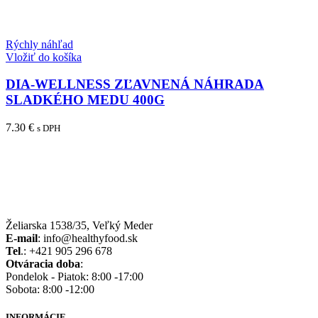
Rýchly náhľad
Vložiť do košíka
DIA-WELLNESS ZĽAVNENÁ NÁHRADA
SLADKÉHO MEDU 400G
7.30
€
s DPH
Želiarska 1538/35, Veľký Meder
E-mail
: info@healthyfood.sk
Tel
.: +421 905 296 678
Otváracia doba
:
Pondelok - Piatok: 8:00 -17:00
Sobota: 8:00 -12:00
INFORMÁCIE