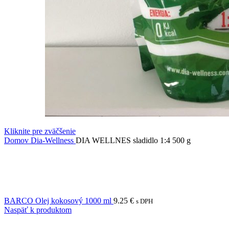
Kliknite pre zväčšenie
Domov
Dia-Wellness
DIA WELLNES sladidlo 1:4 500 g
BARCO Olej kokosový 1000 ml
9.25
€
s DPH
Naspäť k produktom