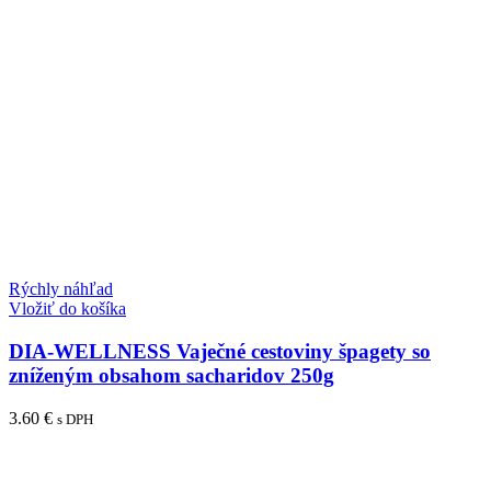
Rýchly náhľad
Vložiť do košíka
DIA-WELLNESS Vaječné cestoviny špagety so
zníženým obsahom sacharidov 250g
3.60
€
s DPH