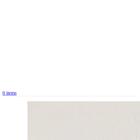
0
items