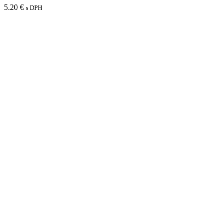
5.20
€
s DPH