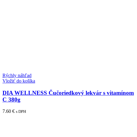
Rýchly náhľad
Vložiť do košíka
DIA WELLNESS Čučoriedkový lekvár s vitamínom
C 380g
7.60
€
s DPH