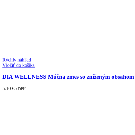
Rýchly náhľad
Vložiť do košíka
DIA WELLNESS Múčna zmes so zníženým obsahom s
5.10
€
s DPH