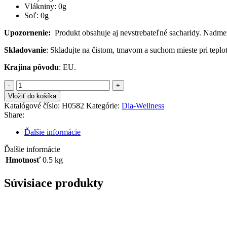
Vlákniny: 0g
Soľ: 0g
Upozornenie:
Produkt obsahuje aj nevstrebateľné sacharidy. Nadme
Skladovanie
: Skladujte na čistom, tmavom a suchom mieste pri teplo
Krajina pôvodu
: EU.
množstvo
DIA-
Vložiť do košíka
WELLNESS
Katalógové číslo:
H0582
Kategórie:
Dia-Wellness
Sladidlo
Share:
Erythritol
1:1
Ďalšie informácie
500g
Ďalšie informácie
Hmotnosť
0.5 kg
Súvisiace produkty