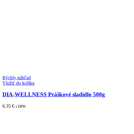
Rýchly náhľad
Vložiť do košíka
DIA-WELLNESS Práškové sladidlo 500g
6.35
€
s DPH