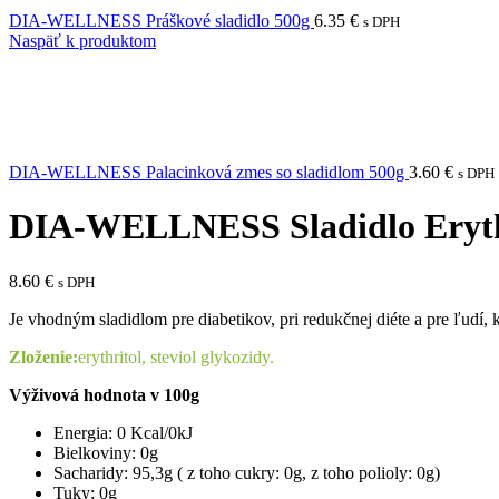
DIA-WELLNESS Práškové sladidlo 500g
6.35
€
s DPH
Naspäť k produktom
DIA-WELLNESS Palacinková zmes so sladidlom 500g
3.60
€
s DPH
DIA-WELLNESS Sladidlo Erythr
8.60
€
s DPH
Je vhodným sladidlom pre diabetikov, pri redukčnej diéte a pre ľudí, 
Zloženie:
erythritol, steviol glykozidy.
Výživová hodnota v 100g
Energia: 0 Kcal/0kJ
Bielkoviny: 0g
Sacharidy: 95,3g ( z toho cukry: 0g, z toho polioly: 0g)
Tuky: 0g