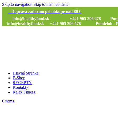
Skip to navigation
Skip to main content
Doprava zadarmo pri nákupe nad 80 €
info@healthyfood.sk
+421 905 296 678 Pondelok
info@healthyfood.sk
+421 905 296 678 Pondelok - Piat
Hlavná Stránka
E-Shop
RECEPTY
Kontakty
Relax Fitness
0
items