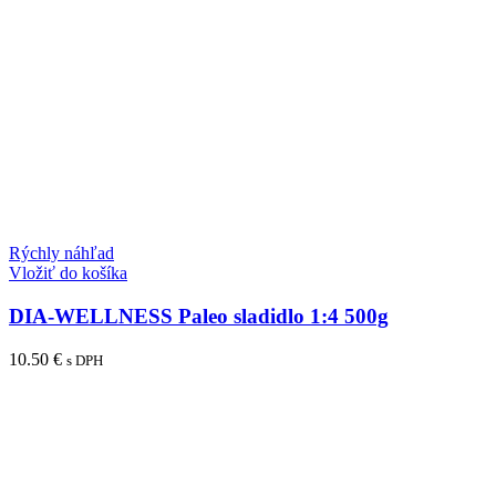
Rýchly náhľad
Vložiť do košíka
DIA-WELLNESS Paleo sladidlo 1:4 500g
10.50
€
s DPH