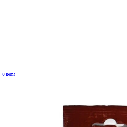
0
items