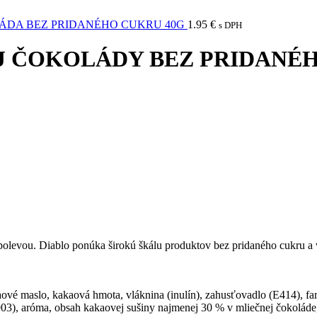
ÁDA BEZ PRIDANÉHO CUKRU 40G
1.95
€
s DPH
J ČOKOLÁDY BEZ PRIDANÉ
olevou. Diablo ponúka širokú škálu produktov bez pridaného cukru a vä
kakaové maslo, kakaová hmota, vláknina (inulín), zahusťovadlo (E414), 
E903), aróma, obsah kakaovej sušiny najmenej 30 % v mliečnej čokoláde, 