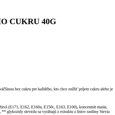
HO CUKRU 40G
čšinou bez cukru pre každého, kto chce znížiť príjem cukru alebo je
farbivá (E171, E162, E160a, E150c, E163, E100), koncentrát masla,
** glykozidy steviolu sa vyrábajú z extraktu z listov rastliny Stevia