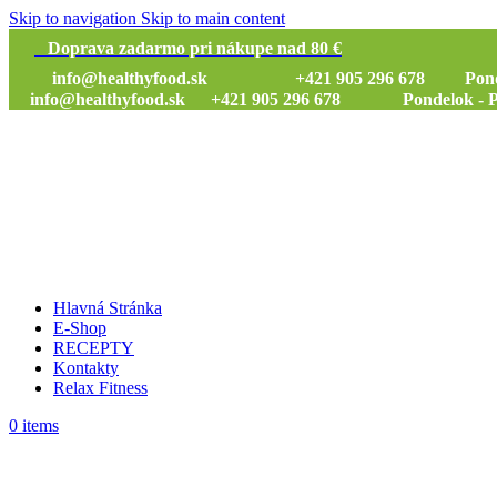
Skip to navigation
Skip to main content
Doprava zadarmo pri nákupe nad 80 €
info@healthyfood.sk
+421 905 296 678 Pondelok
info@healthyfood.sk
+421 905 296 678 Pondelok - Piat
Hlavná Stránka
E-Shop
RECEPTY
Kontakty
Relax Fitness
0
items