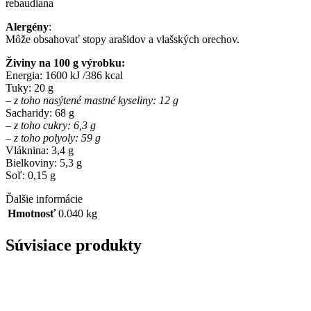
rebaudiana
Alergény
:
Môže obsahovať stopy arašidov a vlašských orechov.
Živiny na 100 g výrobku:
Energia: 1600 kJ /386 kcal
Tuky: 20 g
– z toho nasýtené mastné kyseliny: 12 g
Sacharidy: 68 g
– z toho cukry: 6,3 g
– z toho polyoly: 59 g
Vláknina: 3,4 g
Bielkoviny: 5,3 g
Soľ: 0,15 g
Ďalšie informácie
Hmotnosť
0.040 kg
Súvisiace produkty