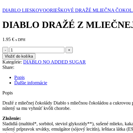
DIABLO LIESKOVOORIEŠKOVÉ DRAŽÉ MLIEČNA ČOKOL
DIABLO DRAŽÉ Z MLIEČNE
1.95
€
s DPH
množstvo
DIABLO
Vložiť do košíka
DRAŽÉ
Kategórie:
DIABLO NO ADDED SUGAR
Z
Share:
MLIEČNEJ
ČOKOLÁDY
Popis
BEZ
Ďalšie informácie
PRIDANÉHO
CUKRU
Popis
40G
Dražé z mliečnej čokolády Diablo s mliečnou čokoládou a cukrovou p
nútený sa mu vyhnúť kvôli chorobe.
Zloženie:
Sladidlá (maltitol*, sorbitol, steviol glykozidy**), sušené mlieko, 
sušený prípravok srvátky, emulgátor (sójový lecitín), leštiaca látka (