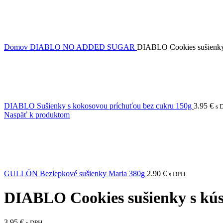
Domov
DIABLO NO ADDED SUGAR
DIABLO Cookies sušienky 
DIABLO Sušienky s kokosovou príchuťou bez cukru 150g
3.95
€
s 
Naspäť k produktom
GULLÓN Bezlepkové sušienky Maria 380g
2.90
€
s DPH
DIABLO Cookies sušienky s kús
3.95
€
s DPH