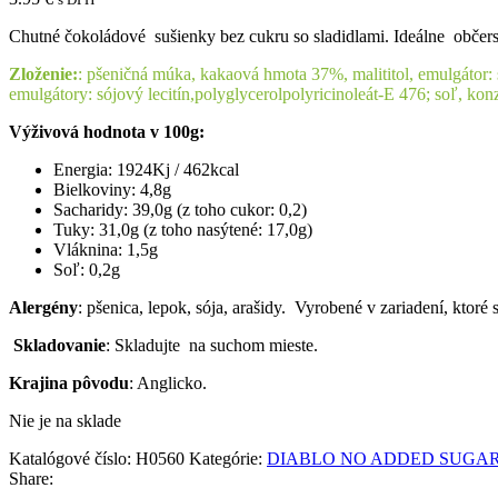
Chutné čokoládové sušienky bez cukru so sladidlami. Ideálne občers
Zloženie:
: pšeničná múka, kakaová hmota 37%, malititol, emulgátor: 
emulgátory: sójový lecitín,polyglycerolpolyricinoleát-E 476; soľ, konz
Výživová hodnota v 100g:
Energia: 1924Kj / 462kcal
Bielkoviny: 4,8g
Sacharidy: 39,0g (z toho cukor: 0,2)
Tuky: 31,0g (z toho nasýtené: 17,0g)
Vláknina: 1,5g
Soľ: 0,2g
Alergény
: pšenica, lepok, sója, arašidy. Vyrobené v zariadení, kto
Skladovanie
: Skladujte na suchom mieste.
Krajina pôvodu
: Anglicko.
Nie je na sklade
Katalógové číslo:
H0560
Kategórie:
DIABLO NO ADDED SUGA
Share: