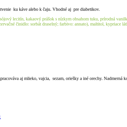
tvenie ku káve alebo k čaju. Vhodné aj pre diabetikov.
sójový lecitín, kakaový prášok s nízkym obsahom tuku, prírodná vanilko
ervačné činidlo: sorbát draselný; farbivo: annato), maltitol, kypriace lá
ré spracováva aj mlieko, vajcia, sezam, oriešky a iné orechy. Nadmerná
R