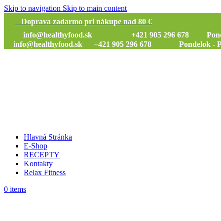
Skip to navigation
Skip to main content
Doprava zadarmo pri nákupe nad 80 €
info@healthyfood.sk
+421 905 296 678 Pondelok
info@healthyfood.sk
+421 905 296 678 Pondelok - Piat
Hlavná Stránka
E-Shop
RECEPTY
Kontakty
Relax Fitness
0
items