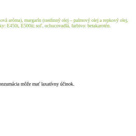
vá aróma), margarín (rastlinný olej – palmový olej a repkový olej,
tky: E450i, E500ii; soľ, ochucovadlá, farbivo: betakarotén.
 konzumácia môže mať laxatívny účinok.