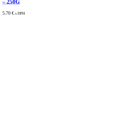
– 250G
5.70
€
s DPH