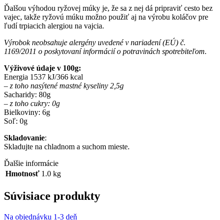
Ďalšou výhodou ryžovej múky je, že sa z nej dá pripraviť cesto bez
vajec, takže ryžovú múku možno použiť aj na výrobu koláčov pre
ľudí trpiacich alergiou na vajcia.
Výrobok neobsahuje alergény uvedené v nariadení (EÚ) č.
1169/2011 o poskytovaní informácií o potravinách spotrebiteľom.
Výživové údaje v 100g:
Energia 1537 kJ/366 kcal
– z toho nasýtené mastné kyseliny 2,5g
Sacharidy: 80g
– z toho cukry: 0g
Bielkoviny: 6g
Soľ: 0g
Skladovanie
:
Skladujte na chladnom a suchom mieste.
Ďalšie informácie
Hmotnosť
1.0 kg
Súvisiace produkty
Na objednávku 1-3 deň