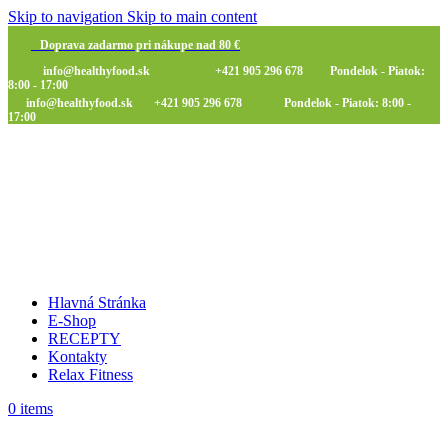
Skip to navigation
Skip to main content
Doprava zadarmo pri nákupe nad 80 €
info@healthyfood.sk
+421 905 296 678 Pondelok - Piatok:
8:00 - 17:00
info@healthyfood.sk
+421 905 296 678 Pondelok - Piatok: 8:00 -
17:00
Hlavná Stránka
E-Shop
RECEPTY
Kontakty
Relax Fitness
0
items