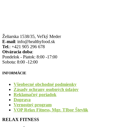
Želiarska 1538/35, Veľký Meder
E-mail
: info@healthyfood.sk
Tel
.: +421 905 296 678
Otváracia doba
:
Pondelok - Piatok: 8:00 -17:00
Sobota: 8:00 -12:00
INFORMÁCIE
Všeobecné obchodné podmienky
Zásady ochrany osobných údajov
Reklamačný poriadok
Doprava
Vernostný program
VOP Relax Fitness, Mgr. TIbor Števlík
RELAX FITNESS