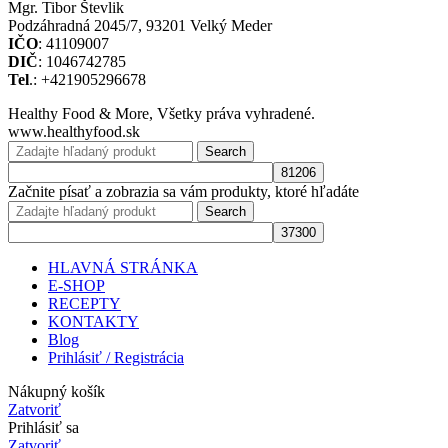
Mgr. Tibor Števlik
Podzáhradná 2045/7, 93201 Velký Meder
IČO
: 41109007
DIČ
: 1046742785
Tel
.: +421905296678
Healthy Food & More, Všetky práva vyhradené.
www.healthyfood.sk
Search
Začnite písať a zobrazia sa vám produkty, ktoré hľadáte
Search
HLAVNÁ STRÁNKA
E-SHOP
RECEPTY
KONTAKTY
Blog
Prihlásiť / Registrácia
Nákupný košík
Zatvoriť
Prihlásiť sa
Zatvoriť