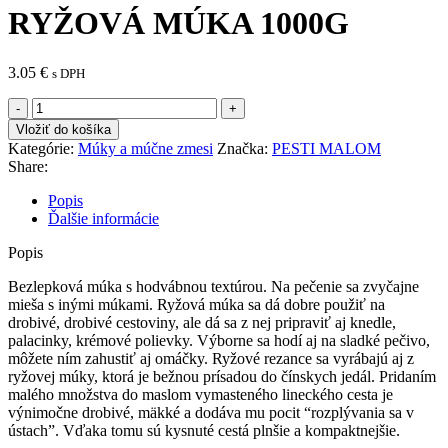
RYŽOVÁ MÚKA 1000G
3.05
€
s DPH
množstvo
PRVÝ
Vložiť do košíka
PESTI
Kategórie:
Múky a múčne zmesi
Značka:
PESTI MALOM
MLYN
Share:
RYŽOVÁ
MÚKA
Popis
1000G
Ďalšie informácie
Popis
Bezlepková múka s hodvábnou textúrou. Na pečenie sa zvyčajne
mieša s inými múkami. Ryžová múka sa dá dobre použiť na
drobivé, drobivé cestoviny, ale dá sa z nej pripraviť aj knedle,
palacinky, krémové polievky. Výborne sa hodí aj na sladké pečivo,
môžete ním zahustiť aj omáčky. Ryžové rezance sa vyrábajú aj z
ryžovej múky, ktorá je bežnou prísadou do čínskych jedál. Pridaním
malého množstva do maslom vymasteného lineckého cesta je
výnimočne drobivé, mäkké a dodáva mu pocit “rozplývania sa v
ústach”. Vďaka tomu sú kysnuté cestá plnšie a kompaktnejšie.