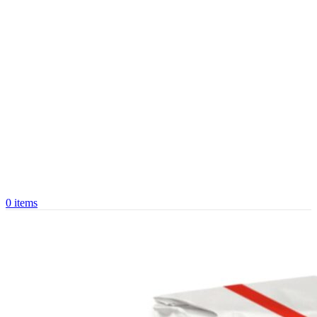
0
items