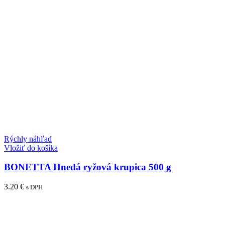
Rýchly náhľad
Vložiť do košíka
BONETTA Hnedá ryžová krupica 500 g
3.20
€
s DPH