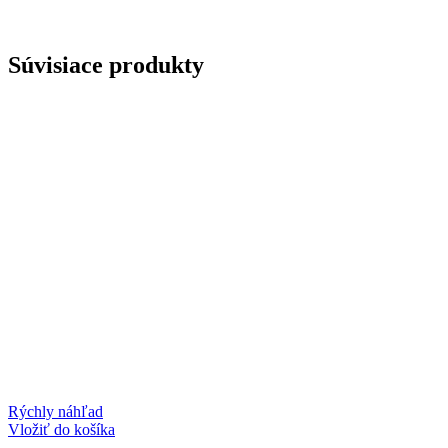
284
g
Súvisiace produkty
Rýchly náhľad
Vložiť do košíka