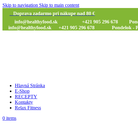
Skip to navigation
Skip to main content
Doprava zadarmo pri nákupe nad 80 €
info@healthyfood.sk
+421 905 296 678 Pondelok
info@healthyfood.sk
+421 905 296 678 Pondelok - Piat
Hlavná Stránka
E-Shop
RECEPTY
Kontakty
Relax Fitness
0
items