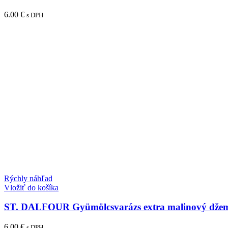
6.00
€
s DPH
Rýchly náhľad
Vložiť do košíka
ST. DALFOUR Gyümölcsvarázs extra malinový džem
6.00
€
s DPH