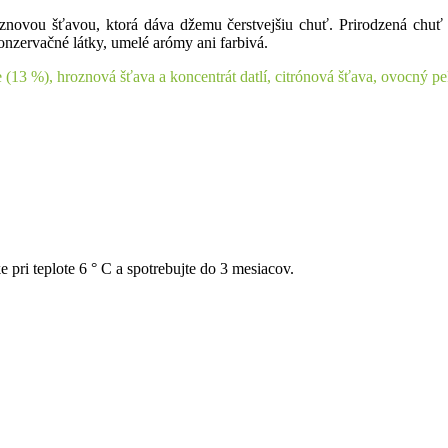
novou šťavou, ktorá dáva džemu čerstvejšiu chuť. Prirodzená chuť 
onzervačné látky, umelé arómy ani farbivá.
(13 %), hroznová šťava a koncentrát datlí, citrónová šťava, ovocný pek
 pri teplote 6 ° C a spotrebujte do 3 mesiacov.