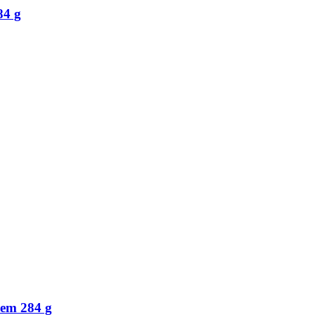
84 g
em 284 g