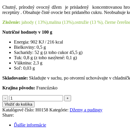
Chutný, prírodný ovocný džem je prisladený koncentrovanou hroz
receptúry . Obsahuje čisté ovocie bez pridaného cukru. Neobsahuje k
Zloženie:
jahody ( 13%),malina (13%),ostružie (13 %), čierne čerešne 
Nutričné hodnoty v 100 g
Energia: 902 KJ / 216 kcal
Bielkoviny: 0,5 g
Sacharidy: 52 g (z toho cukor 45,5 g)
Tuk: 0,8 g (z toho nasýtené: 0,1 g)
Vláknina: 2,3 g
Soľ: 0,03 g
Skladovanie:
Skladujte v suchu, po otvorení uchovávajte v chladničke
Krajina pôvodu:
Francúzsko
množstvo
ST.
Vložiť do košíka
DALFOUR
Katalógové číslo:
H0158
Kategórie:
Džemy a pudingy
Gyümölcsvarázs
Share:
extra
ovocný
Ďalšie informácie
džem