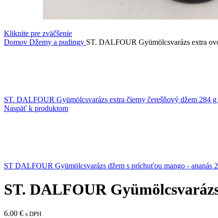
Kliknite pre zväčšenie
Domov
Džemy a pudingy
ST. DALFOUR Gyümölcsvarázs extra ov
ST. DALFOUR Gyümölcsvarázs extra čierny čerešňový džem 284 
Naspäť k produktom
ST DALFOUR Gyümölcsvarázs džem s príchuťou mango - ananás 
ST. DALFOUR Gyümölcsvarázs 
6.00
€
s DPH