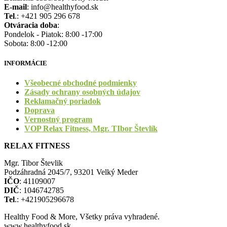
E-mail
: info@healthyfood.sk
Tel
.: +421 905 296 678
Otváracia doba
:
Pondelok - Piatok: 8:00 -17:00
Sobota: 8:00 -12:00
INFORMÁCIE
Všeobecné obchodné podmienky
Zásady ochrany osobných údajov
Reklamačný poriadok
Doprava
Vernostný program
VOP Relax Fitness, Mgr. TIbor Števlík
RELAX FITNESS
Mgr. Tibor Števlik
Podzáhradná 2045/7, 93201 Velký Meder
IČO
: 41109007
DIČ
: 1046742785
Tel
.: +421905296678
Healthy Food & More, Všetky práva vyhradené.
www.healthyfood.sk