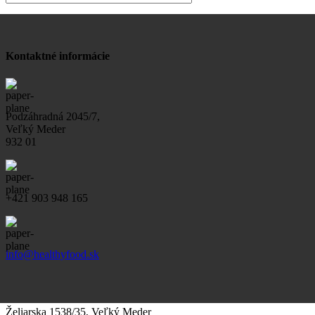
Kontaktné informácie
Podzáhradná 2045/7,
Veľký Meder
932 01
+421 903 948 165
info@healthyfood.sk
Želiarska 1538/35, Veľký Meder