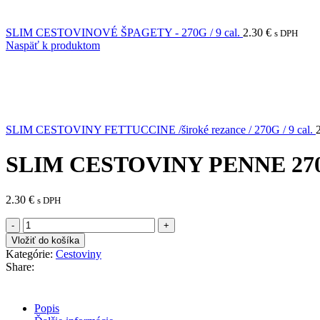
SLIM CESTOVINOVÉ ŠPAGETY - 270G / 9 cal.
2.30
€
s DPH
Naspäť k produktom
SLIM CESTOVINY FETTUCCINE /široké rezance / 270G / 9 cal.
SLIM CESTOVINY PENNE 270G 
2.30
€
s DPH
množstvo
SLIM
Vložiť do košíka
CESTOVINY
Kategórie:
Cestoviny
PENNE
Share:
270G
/
9
Popis
cal.