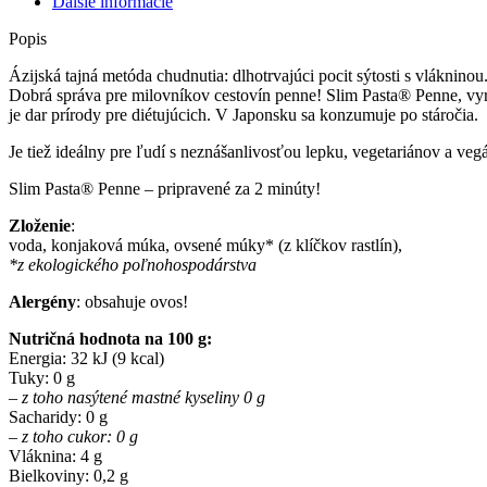
Ďalšie informácie
Popis
Ázijská tajná metóda chudnutia: dlhotrvajúci pocit sýtosti s vlákninou
Dobrá správa pre milovníkov cestovín penne! Slim Pasta® Penne, vy
je dar prírody pre diétujúcich. V Japonsku sa konzumuje po stáročia.
Je tiež ideálny pre ľudí s neznášanlivosťou lepku, vegetariánov a vegá
Slim Pasta® Penne – pripravené za 2 minúty!
Zloženie
:
voda, konjaková múka, ovsené múky* (z klíčkov rastlín),
*z ekologického poľnohospodárstva
Alergény
: obsahuje ovos!
Nutričná hodnota na 100 g:
Energia: 32 kJ (9 kcal)
Tuky: 0 g
– z toho nasýtené mastné kyseliny 0 g
Sacharidy: 0 g
– z toho cukor: 0 g
Vláknina: 4 g
Bielkoviny: 0,2 g