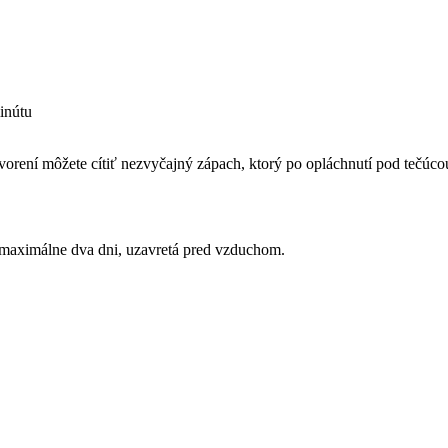
inútu
vorení môžete cítiť nezvyčajný zápach, ktorý po opláchnutí pod tečúc
e maximálne dva dni, uzavretá pred vzduchom.