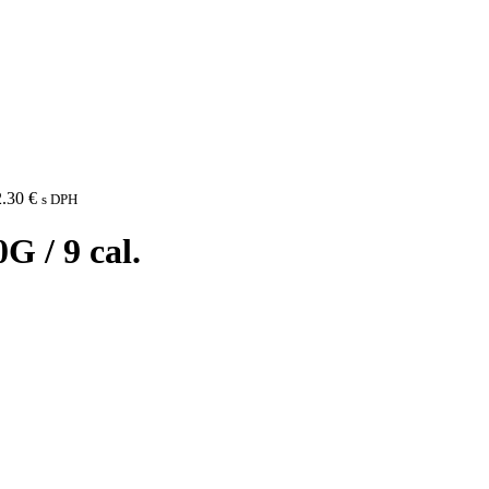
2.30
€
s DPH
/ 9 cal.