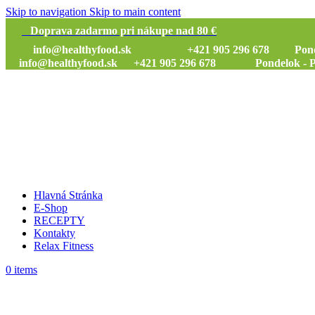
Skip to navigation
Skip to main content
Doprava zadarmo pri nákupe nad 80 €
info@healthyfood.sk
+421 905 296 678 Pondelok
info@healthyfood.sk
+421 905 296 678 Pondelok - Piat
Hlavná Stránka
E-Shop
RECEPTY
Kontakty
Relax Fitness
0
items