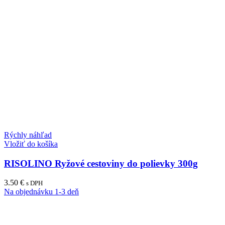
Rýchly náhľad
Vložiť do košíka
RISOLINO Ryžové cestoviny do polievky 300g
3.50
€
s DPH
Na objednávku 1-3 deň