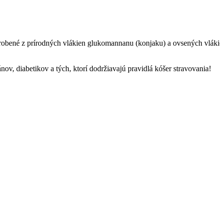
.
robené z prírodných vlákien glukomannanu (konjaku) a ovsených vláki
nov, diabetikov a tých, ktorí dodržiavajú pravidlá kóšer stravovania!