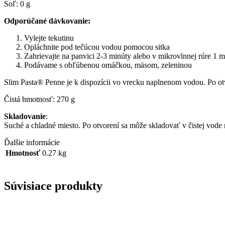
Soľ: 0 g
Odporúčané dávkovanie:
Vylejte tekutinu
Opláchnite pod tečúcou vodou pomocou sitka
Zahrievajte na panvici 2-3 minúty alebo v mikrovlnnej rúre 1 m
Podávame s obľúbenou omáčkou, mäsom, zeleninou
Slim Pasta® Penne je k dispozícii vo vrecku naplnenom vodou. Po ot
Čistá hmotnosť: 270 g
Skladovanie
:
Suché a chladné miesto. Po otvorení sa môže skladovať v čistej vod
Ďalšie informácie
Hmotnosť
0.27 kg
Súvisiace produkty