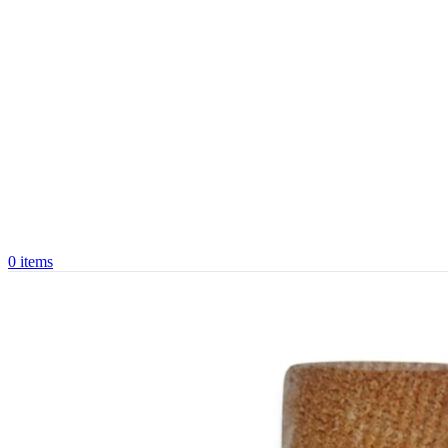
0
items