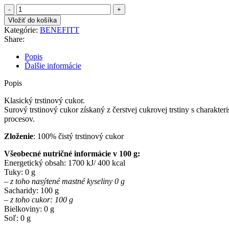
množstvo
BENEFITT
Vložiť do košíka
TRSTINOVY
Kategórie:
BENEFITT
CUKOR
Share:
1000G
Popis
Ďalšie informácie
Popis
Klasický trstinový cukor.
Surový trstinový cukor získaný z čerstvej cukrovej trstiny s charakte
procesov.
Zloženie
: 100% čistý trstinový cukor
Všeobecné nutričné informácie v 100 g:
Energetický obsah: 1700 kJ/ 400 kcal
Tuky: 0 g
– z toho nasýtené mastné kyseliny 0 g
Sacharidy: 100 g
– z toho cukor: 100 g
Bielkoviny: 0 g
Soľ: 0 g