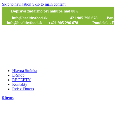
Skip to navigation
Skip to main content
Doprava zadarmo pri nákupe nad 80 €
info@healthyfood.sk
+421 905 296 678 Pondelok
info@healthyfood.sk
+421 905 296 678 Pondelok - Piat
Hlavná Stránka
E-Shop
RECEPTY
Kontakty
Relax Fitness
0
items