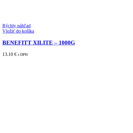
Rýchly náhľad
Vložiť do košíka
BENEFITT XILITE – 1000G
13.10
€
s DPH