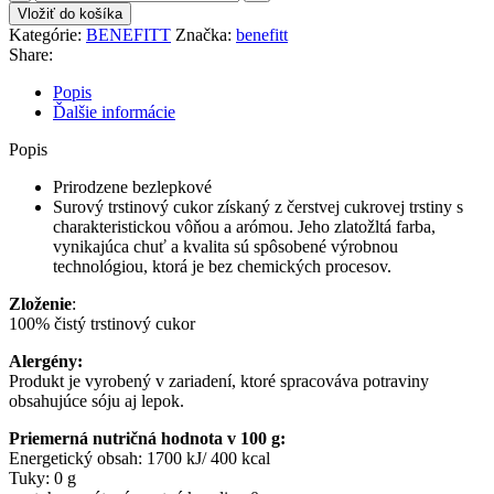
BENEFITT
Vložiť do košíka
Trstinový
Kategórie:
BENEFITT
Značka:
benefitt
cukor
Share:
-
500G
Popis
Ďalšie informácie
Popis
Prirodzene bezlepkové
Surový trstinový cukor získaný z čerstvej cukrovej trstiny s
charakteristickou vôňou a arómou. Jeho zlatožltá farba,
vynikajúca chuť a kvalita sú spôsobené výrobnou
technológiou, ktorá je bez chemických procesov.
Zloženie
:
100% čistý trstinový cukor
Alergény:
Produkt je vyrobený v zariadení, ktoré spracováva potraviny
obsahujúce sóju aj lepok.
Priemerná nutričná hodnota v 100 g:
Energetický obsah: 1700 kJ/ 400 kcal
Tuky: 0 g