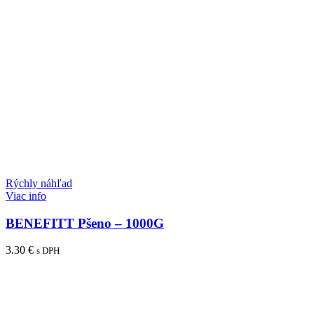
Rýchly náhľad
Viac info
BENEFITT Pšeno – 1000G
3.30
€
s DPH