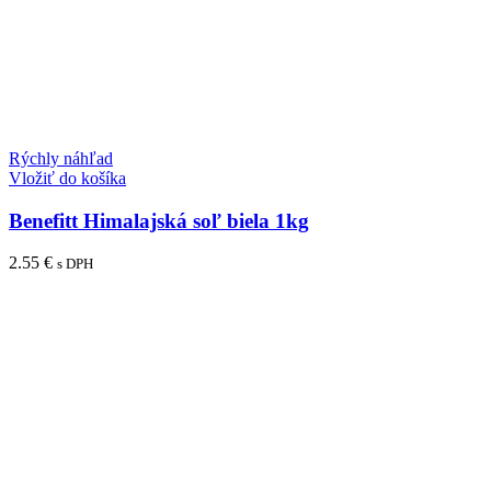
Rýchly náhľad
Vložiť do košíka
Benefitt Himalajská soľ biela 1kg
2.55
€
s DPH