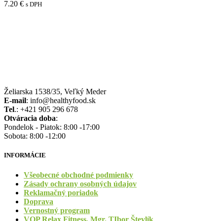
7.20
€
s DPH
Želiarska 1538/35, Veľký Meder
E-mail
: info@healthyfood.sk
Tel
.: +421 905 296 678
Otváracia doba
:
Pondelok - Piatok: 8:00 -17:00
Sobota: 8:00 -12:00
INFORMÁCIE
Všeobecné obchodné podmienky
Zásady ochrany osobných údajov
Reklamačný poriadok
Doprava
Vernostný program
VOP Relax Fitness, Mgr. TIbor Števlík