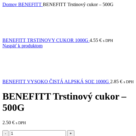
Domov
BENEFITT
BENEFITT Trstinový cukor – 500G
BENEFITT TRSTINOVY CUKOR 1000G
4.55
€
s DPH
Naspäť k produktom
BENEFITT VYSOKO ČISTÁ ALPSKÁ SOĽ 1000G
2.85
€
s DPH
BENEFITT Trstinový cukor –
500G
2.50
€
s DPH
množstvo