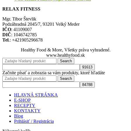
RELAX FITNESS
Mgr. Tibor Števlik
Podzáhradná 2045/7, 93201 Velký Meder
IČO
: 41109007
DIČ
: 1046742785
Tel
.: +421905296678
Healthy Food & More, Všetky práva vyhradené.
www.healthyfood.sk
Search
Začnite písať a zobrazia sa vám produkty, ktoré hľadáte
Search
HLAVNÁ STRÁNKA
E-SHOP
RECEPTY
KONTAKTY
Blog
Prihlásiť / Registrácia