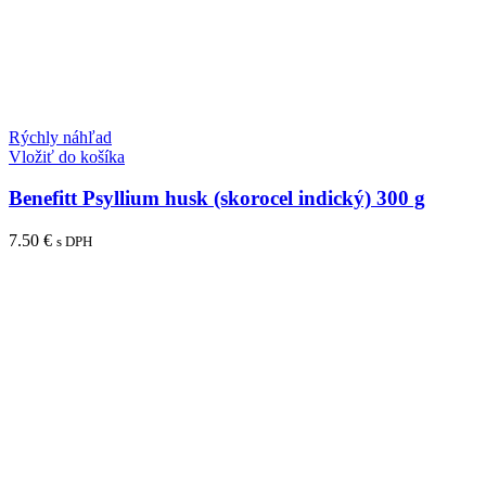
Rýchly náhľad
Vložiť do košíka
Benefitt Psyllium husk (skorocel indický) 300 g
7.50
€
s DPH