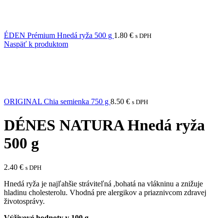
ÉDEN Prémium Hnedá ryža 500 g
1.80
€
s DPH
Naspäť k produktom
ORIGINAL Chia semienka 750 g
8.50
€
s DPH
DÉNES NATURA Hnedá ryža
500 g
2.40
€
s DPH
Hnedá ryža je najľahšie stráviteľná ,bohatá na vlákninu a znižuje
hladinu cholesterolu. Vhodná pre alergikov a priaznivcom zdravej
životosprávy.
Výživové hodnoty v 100 g