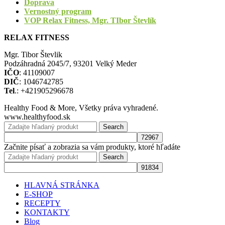
Doprava
Vernostný program
VOP Relax Fitness, Mgr. TIbor Števlík
RELAX FITNESS
Mgr. Tibor Števlik
Podzáhradná 2045/7, 93201 Velký Meder
IČO
: 41109007
DIČ
: 1046742785
Tel
.: +421905296678
Healthy Food & More, Všetky práva vyhradené.
www.healthyfood.sk
Search
Začnite písať a zobrazia sa vám produkty, ktoré hľadáte
Search
HLAVNÁ STRÁNKA
E-SHOP
RECEPTY
KONTAKTY
Blog