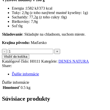
Energia :1582 kJ/373 kcal
Tuky: 2,9g (z toho nasýtené mastné kyseliny: 1g)
Sacharidy: 77,2g (z toho cukry :0g)
Bielkoviny: 7,9g
Soľ:0g
Skladovanie
: Skladujte na chladnom, suchom mieste.
Krajina pôvodu:
Maďarsko
množstvo
DÉNES
Vložiť do košíka
NATURA
Katalógové číslo:
H0111
Kategórie:
DENES NATURA
Hnedá
Share:
ryža
500
Ďalšie informácie
g
Ďalšie informácie
Hmotnosť
0.5 kg
Súvisiace produkty