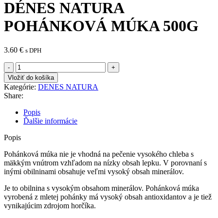
DÉNES NATURA
POHÁNKOVÁ MÚKA 500G
3.60
€
s DPH
množstvo
DÉNES
Vložiť do košíka
NATURA
Kategórie:
DENES NATURA
POHÁNKOVÁ
Share:
MÚKA
500G
Popis
Ďalšie informácie
Popis
Pohánková múka nie je vhodná na pečenie vysokého chleba s
mäkkým vnútrom vzhľadom na nízky obsah lepku. V porovnaní s
inými obilninami obsahuje veľmi vysoký obsah minerálov.
Je to obilnina s vysokým obsahom minerálov. Pohánková múka
vyrobená z mletej pohánky má vysoký obsah antioxidantov a je tiež
vynikajúcim zdrojom horčíka.