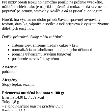
Pre nízky obsah lepku ho nemožno použiť na pečenie vysokého,
mäkkého chleba, ako je napríklad pšeničná múka, ale dá sa z neho
pripraviť palacinky, cestoviny, koláče a dá sa pridať aj do jogurtu.
Horčík hrá významnú úlohu pri udržiavaní správnej rovnováhy
fosforu, draslíka, vápnika a sodíka a tiež prispieva k využitiu životne
dôležitých enzýmov.
Ďalšie priaznivé účinky môžu zahŕňať:
čistenie ciev, zníženie hladiny cukru v krvi
normalizácia metabolizmu a podpora jeho účinnosti
pomáha tráviacemu systému fungovať
posilnenie nervového systému
Zloženie:
pohánka
Alergény:
Stopy lepku, sezamu
Priemerná nutričná hodnota v 100 g:
Energia 1430 kJ / 339 kcal
Tuky 1,8 g
– z toho nasýtené mastné kyseliny 0,3 g
Sacharidy 65,5 g