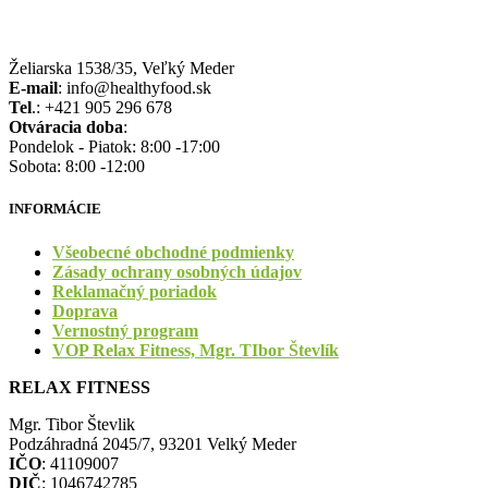
Želiarska 1538/35, Veľký Meder
E-mail
: info@healthyfood.sk
Tel
.: +421 905 296 678
Otváracia doba
:
Pondelok - Piatok: 8:00 -17:00
Sobota: 8:00 -12:00
INFORMÁCIE
Všeobecné obchodné podmienky
Zásady ochrany osobných údajov
Reklamačný poriadok
Doprava
Vernostný program
VOP Relax Fitness, Mgr. TIbor Števlík
RELAX FITNESS
Mgr. Tibor Števlik
Podzáhradná 2045/7, 93201 Velký Meder
IČO
: 41109007
DIČ
: 1046742785