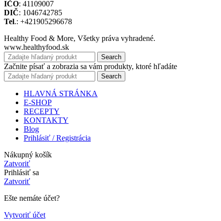
IČO
: 41109007
DIČ
: 1046742785
Tel
.: +421905296678
Healthy Food & More, Všetky práva vyhradené.
www.healthyfood.sk
Search
Začnite písať a zobrazia sa vám produkty, ktoré hľadáte
Search
HLAVNÁ STRÁNKA
E-SHOP
RECEPTY
KONTAKTY
Blog
Prihlásiť / Registrácia
Nákupný košík
Zatvoriť
Prihlásiť sa
Zatvoriť
Ešte nemáte účet?
Vytvoriť účet