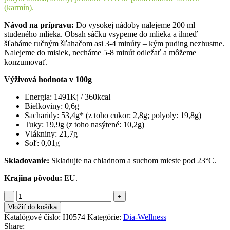
(karmín).
Návod na prípravu:
Do vysokej nádoby nalejeme 200 ml
studeného mlieka. Obsah sáčku vsypeme do mlieka a ihneď
šľaháme ručným šľahačom asi 3-4 minúty – kým puding nezhustne.
Nalejeme do misiek, necháme 5-8 minút odležať a môžeme
konzumovať.
Výživová hodnota v 100g
Energia: 1491Kj / 360kcal
Bielkoviny: 0,6g
Sacharidy: 53,4g* (z toho cukor: 2,8g; polyoly: 19,8g)
Tuky: 19,9g (z toho nasýtené: 10,2g)
Vlákniny: 21,7g
Soľ: 0,01g
Skladovanie:
Skladujte na chladnom a suchom mieste pod 23°C.
Krajina pôvodu:
EU.
množstvo
DIA-
Vložiť do košíka
WELLNESS
Katalógové číslo:
H0574
Kategórie:
Dia-Wellness
Bezlepkový
Share: