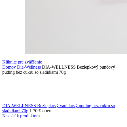
Kliknite pre zväčšenie
Domov
Dia-Wellness
DIA-WELLNESS Bezlepkový punčový
puding bez cukru so sladidlami 70g
DIA-WELLNESS Bezlepkový vanilkový puding bez cukru so
sladidlami 70g
1.70
€
s DPH
Naspäť k produktom