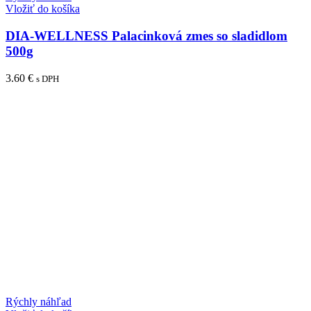
Vložiť do košíka
DIA-WELLNESS Palacinková zmes so sladidlom
500g
3.60
€
s DPH
Rýchly náhľad