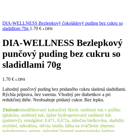
DIA-WELLNESS Bezlepkový čokoládový puding bez cukru so
sladidlom 70g
1.70
€
s DPH
DIA-WELLNESS Bezlepkový
punčový puding bez cukru so
sladidlami 70g
1.70
€
s DPH
Lahodný punčový puding bez pridaného cukru sladená sladidlami.
Rýchla príprava, bez varenia. Vhodný pre diabetikov a pri
redukčnej diéte. Neobsahuje pridaný cukor. Bez lepku.
Zloženie:
modifikovaný kukuričný škrob, rastlinný tuk v prášku
(glukóza, rastlinný tuk, úplne hydrogenovaný rastlinný tuk
(palmový), emulgátor: E471, E472a, mliečna bielkovina, sladidlo:
erytritol, sukralóza, stévia; inulín; látka na zväčšenie objemu:
polydextróza; arómy, prírodné červené potravinárske farbivo