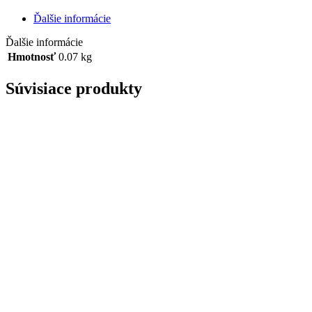
punčový
puding
Ďalšie informácie
bez
cukru
Ďalšie informácie
so
Hmotnosť
0.07 kg
sladidlami
70g
Súvisiace produkty