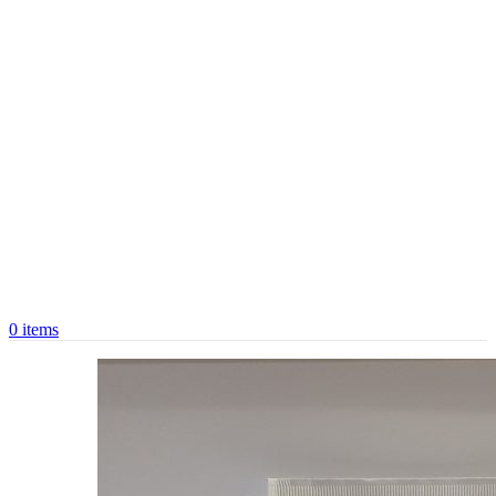
0
items