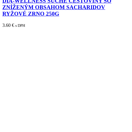
DIA-WELLNESS SUCHÉ CESTOVINY SO
ZNÍŽENÝM OBSAHOM SACHARIDOV
RYŽOVÉ ZRNO 250G
3.60
€
s DPH