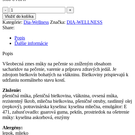
množstvo
DIA-
Vložiť do košíka
WELLNESS
Kategórie:
Dia-Wellness
Značka:
DIA-WELLNESS
MÚKA
Share:
NA
PEČENIE
Popis
1000G
Ďalšie informácie
Popis
Všeobecná zmes múky na pečenie so zníženým obsahom
sacharidov na pečenie, varenie a prípravu zdravých jedál. Je
zdrojom bielkovín bohatých na vlákninu. Bielkoviny prispievajú k
udržaniu normálneho stavu kostí.
Zloženie:
pšeničná múka, pšeničná bielkovina, vláknina, ovsená múka,
rezistentný škrob, mliečna bielkovina, pšeničné otruby, rastlinný olej
(repkový), potravinárska kyselina: kyselina mliečna, emulgátor: E
471, zahusťovadlo: guarová guma, pektín, prostriedok na ošetrenie
múky: kyselina askorbová, enzýmy
Alergény:
lepok, mlieko