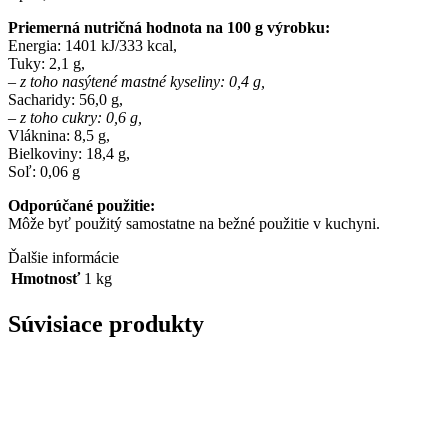
Priemerná nutričná hodnota
na 100 g výrobku:
Energia: 1401 kJ/333 kcal,
Tuky: 2,1 g,
– z toho nasýtené mastné kyseliny: 0,4 g,
Sacharidy: 56,0 g,
– z toho cukry: 0,6 g,
Vláknina: 8,5 g,
Bielkoviny: 18,4 g,
Soľ: 0,06 g
Odporúčané použitie:
Môže byť použitý samostatne na bežné použitie v kuchyni.
Ďalšie informácie
Hmotnosť
1 kg
Súvisiace produkty