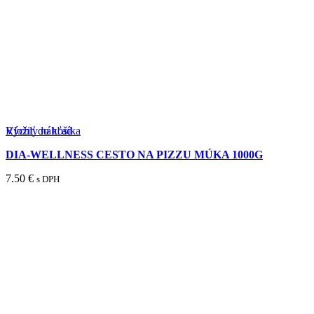
Rýchly náhľad
Vložiť do košíka
DIA-WELLNESS CESTO NA PIZZU MÚKA 1000G
7.50
€
s DPH