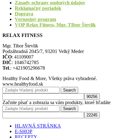
Zásady ochrany osobných údajov
Reklamačný poriadok
Doprava
Vernostný program
VOP Relax Fitness, Mgr. TIbor Števlík
RELAX FITNESS
Mgr. Tibor Števlik
Podzáhradná 2045/7, 93201 Velký Meder
IČO
: 41109007
DIČ
: 1046742785
Tel
.: +421905296678
Healthy Food & More, Všetky práva vyhradené.
www.healthyfood.sk
Search
Začnite písať a zobrazia sa vám produkty, ktoré hľadáte
Search
HLAVNÁ STRÁNKA
E-SHOP
RECEPTY