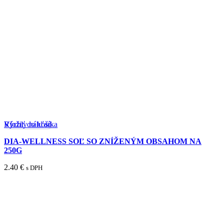
Rýchly náhľad
Vložiť do košíka
DIA-WELLNESS SOĽ SO ZNÍŽENÝM OBSAHOM NA
250G
2.40
€
s DPH