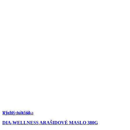
Rýchly náhľad
Vložiť do košíka
DIA-WELLNESS ARAŠIDOVÉ MASLO 380G