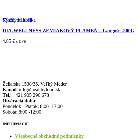
Rýchly náhľad
Vložiť do košíka
DIA-WELLNESS ZEMIAKOVÝ PLAMEŇ – Lángoše -500G
4.85
€
s DPH
Želiarska 1538/35, Veľký Meder
E-mail
: info@healthyfood.sk
Tel
.: +421 905 296 678
Otváracia doba
:
Pondelok - Piatok: 8:00 -17:00
Sobota: 8:00 -12:00
INFORMÁCIE
Všeobecné obchodné podmienky