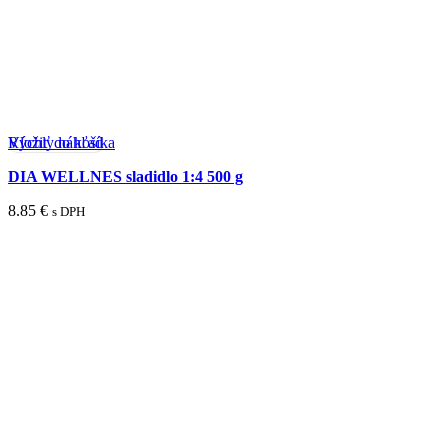
Rýchly náhľad
Vložiť do košíka
DIA WELLNES sladidlo 1:4 500 g
8.85
€
s DPH