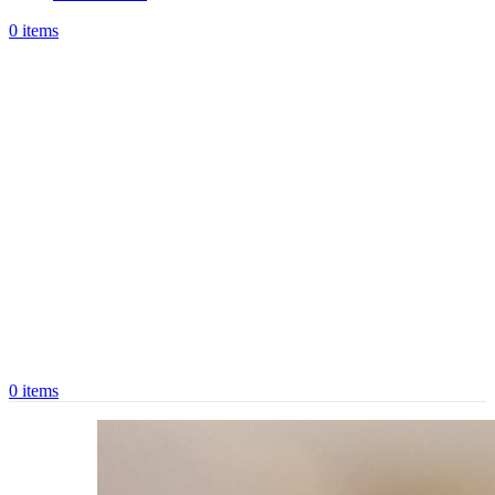
0
items
0
items