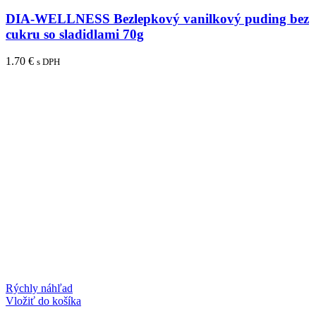
DIA-WELLNESS Bezlepkový vanilkový puding bez
cukru so sladidlami 70g
1.70
€
s DPH
Rýchly náhľad
Vložiť do košíka