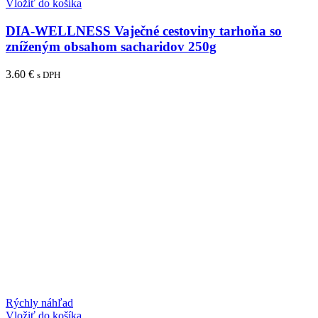
Vložiť do košíka
DIA-WELLNESS Vaječné cestoviny tarhoňa so
zníženým obsahom sacharidov 250g
3.60
€
s DPH
Rýchly náhľad
Vložiť do košíka