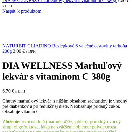
DIA WELLNESS Čučoriedkový lekvár s vitamínom C 380g
7.60
€
s DPH
Naspäť k produktom
NATURBIT GLIADINO Bezlepkové 6 vaječné cestoviny tarhoňa
200g
3.00
€
s DPH
DIA WELLNESS Marhuľový
lekvár s vitamínom C 380g
6.70
€
s DPH
Chutný marhuľový lekvár s nižším obsahom sacharidov je vhodný
pre diabetikov a pri redukčnej diéte. Neobsahuje pridaný cukor.
Obsahuje vitamín C.
Zloženie:
ovocná dreň (marhule 45%, jablko), prírodný ovocný
sirup, oligofruktoza, látka na zväčšenie objemu: polydextroza,