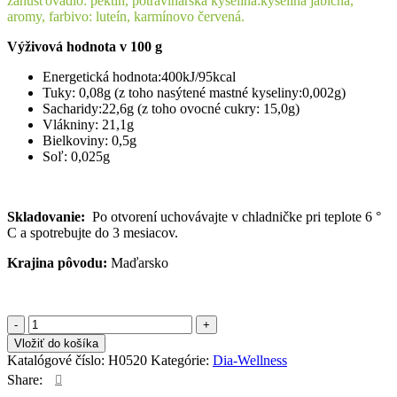
zahusťovadlo: pektín, potravinárska kyselina:kyselina jablčná,
aromy, farbivo: luteín, karmínovo červená.
Výživová hodnota v 100 g
Energetická hodnota:400kJ/95kcal
Tuky: 0,08g (z toho nasýtené mastné kyseliny:0,002g)
Sacharidy:22,6g (z toho ovocné cukry: 15,0g)
Vlákniny: 21,1g
Bielkoviny: 0,5g
Soľ: 0,025g
Skladovanie:
Po otvorení uchovávajte v chladničke pri teplote 6 °
C a spotrebujte do 3 mesiacov.
Krajina pôvodu:
Maďarsko
množstvo
DIA
Vložiť do košíka
WELLNESS
Katalógové číslo:
H0520
Kategórie:
Dia-Wellness
Marhuľový
Share:
lekvár