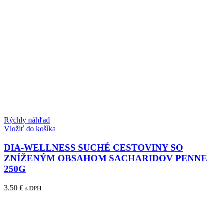
Rýchly náhľad
Vložiť do košíka
DIA-WELLNESS SUCHÉ CESTOVINY SO
ZNÍŽENÝM OBSAHOM SACHARIDOV PENNE
250G
3.50
€
s DPH