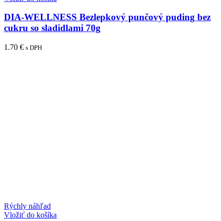
DIA-WELLNESS Bezlepkový punčový puding bez
cukru so sladidlami 70g
1.70
€
s DPH
Rýchly náhľad
Vložiť do košíka