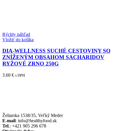
Rýchly náhľad
Vložiť do košíka
DIA-WELLNESS SUCHÉ CESTOVINY SO
ZNÍŽENÝM OBSAHOM SACHARIDOV
RYŽOVÉ ZRNO 250G
3.60
€
s DPH
Želiarska 1538/35, Veľký Meder
E-mail
: info@healthyfood.sk
Tel
.: +421 905 296 678