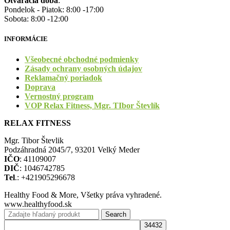
Otváracia doba
:
Pondelok - Piatok: 8:00 -17:00
Sobota: 8:00 -12:00
INFORMÁCIE
Všeobecné obchodné podmienky
Zásady ochrany osobných údajov
Reklamačný poriadok
Doprava
Vernostný program
VOP Relax Fitness, Mgr. TIbor Števlík
RELAX FITNESS
Mgr. Tibor Števlik
Podzáhradná 2045/7, 93201 Velký Meder
IČO
: 41109007
DIČ
: 1046742785
Tel
.: +421905296678
Healthy Food & More, Všetky práva vyhradené.
www.healthyfood.sk
Search