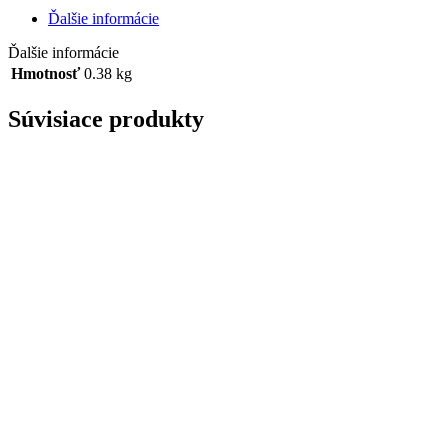
s
Ďalšie informácie
vitamínom
C
Ďalšie informácie
380g
Hmotnosť
0.38 kg
Súvisiace produkty