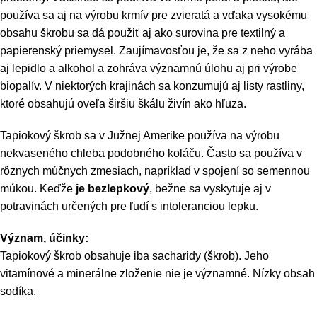
používa sa aj na výrobu krmív pre zvieratá a vďaka vysokému
obsahu škrobu sa dá použiť aj ako surovina pre textilný a
papierenský priemysel. Zaujímavosťou je, že sa z neho vyrába
aj lepidlo a alkohol a zohráva významnú úlohu aj pri výrobe
biopalív. V niektorých krajinách sa konzumujú aj listy rastliny,
ktoré obsahujú oveľa širšiu škálu živín ako hľuza.
Tapiokový škrob sa v Južnej Amerike používa na výrobu
nekvaseného chleba podobného koláču. Často sa používa v
rôznych múčnych zmesiach, napríklad v spojení so semennou
múkou. Keďže
je bezlepkový
, bežne sa vyskytuje aj v
potravinách určených pre ľudí s intoleranciou lepku.
Význam, účinky:
Tapiokový škrob obsahuje iba sacharidy (škrob). Jeho
vitamínové a minerálne zloženie nie je významné. Nízky obsah
sodíka.