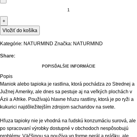
Vložiť do košíka
Kategórie:
NATURMIND
Značka:
NATURMIND
Share:
POPIS
ĎALŠIE INFORMÁCIE
Popis
Maniok alebo tapioka je rastlina, ktorá pochádza zo Strednej a
Južnej Ameriky, ale dnes sa pestuje aj na veľkých plochách v
Ázii a Afrike. Používajú hlavne hľuzu rastliny, ktorá je po ryži a
kukurici najdôležitejším zdrojom sacharidov na svete.
Hľuza tapioky nie je vhodná na ľudskú konzumáciu surová, ale
po spracovaní výrobky dostupné v obchodoch nespôsobujú
problémy. Väčšinou sa používa vo forme perál a prášku, ale