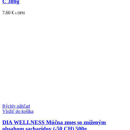
C 380g
7.60
€
s DPH
Rýchly náhľad
Vložiť do košíka
DIA WELLNESS Múčna zmes so zníženým
obsahom sacharidov (-50 CH) 500g