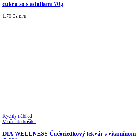
cukru so sladidlami 70g
1.70
€
s DPH
Rýchly náhľad
Vložiť do košíka
DIA WELLNESS Čučoriedkový lekvár s vitamínom