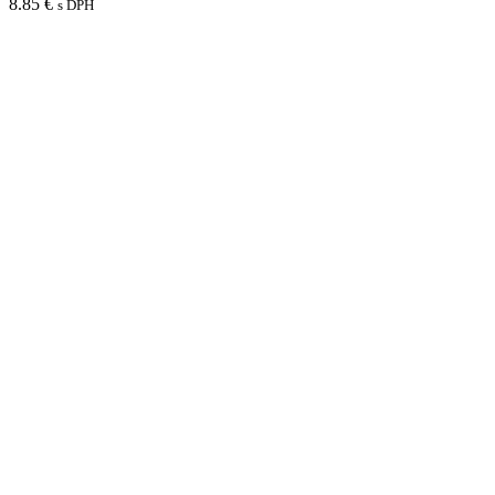
8.85
€
s DPH