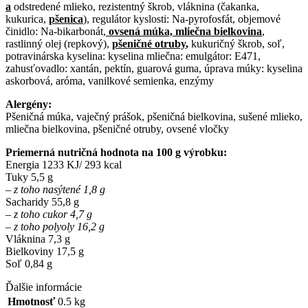
a
odstredené mlieko, rezistentný škrob, vláknina (čakanka,
kukurica,
pšenica
), regulátor kyslosti: Na-pyrofosfát, objemové
činidlo: Na-bikarbonát,
ovsená múka, mliečna bielkovina
,
rastlinný olej (repkový),
pšeničné otruby
,
kukuričný škrob, soľ,
potravinárska kyselina: kyselina mliečna: emulgátor: E471,
zahusťovadlo: xantán, pektín, guarová guma, úprava múky: kyselina
askorbová, aróma, vanilkové semienka, enzýmy
Alergény:
Pšeničná múka, vaječný prášok, pšeničná bielkovina, sušené mlieko,
mliečna bielkovina, pšeničné otruby, ovsené vločky
Priemerná nutričná hodnota na 100 g výrobku:
Energia 1233 KJ/ 293 kcal
Tuky 5,5 g
– z toho nasýtené 1,8 g
Sacharidy 55,8 g
– z toho cukor 4,7 g
– z toho polyoly 16,2 g
Vláknina 7,3 g
Bielkoviny 17,5 g
Soľ 0,84 g
Ďalšie informácie
Hmotnosť
0.5 kg