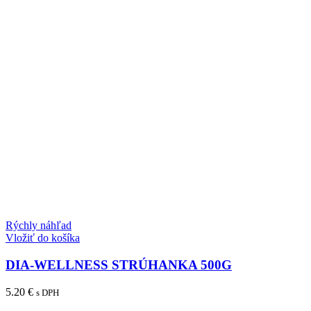
Rýchly náhľad
Vložiť do košíka
DIA-WELLNESS STRÚHANKA 500G
5.20
€
s DPH