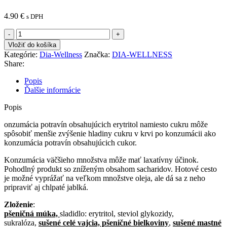
4.90
€
s DPH
množstvo
DIA-
Vložiť do košíka
WELLNESS
Kategórie:
Dia-Wellness
Značka:
DIA-WELLNESS
ŠIŠKOVÝ
Share:
ZÁKLAD
500G
Popis
Ďalšie informácie
Popis
onzumácia potravín obsahujúcich erytritol namiesto cukru môže
spôsobiť menšie zvýšenie hladiny cukru v krvi po konzumácii ako
konzumácia potravín obsahujúcich cukor.
Konzumácia väčšieho množstva môže mať laxatívny účinok.
Pohodlný produkt so zníženým obsahom sacharidov. Hotové cesto
je možné vyprážať na veľkom množstve oleja, ale dá sa z neho
pripraviť aj chlpaté jablká.
Zloženie
:
pšeničná múka,
sladidlo: erytritol, steviol glykozidy,
sukralóza,
sušené celé vajcia, pšeničné bielkoviny
,
sušené mastné