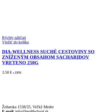
Rýchly náhľad
Vložiť do košíka
DIA-WELLNESS SUCHÉ CESTOVINY SO
ZNÍŽENÝM OBSAHOM SACHARIDOV
VRETENO 250G
3.50
€
s DPH
Želiarska 1538/35, Veľký Meder
E-mail
: info@healthyfood.sk