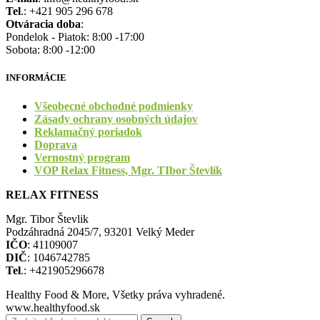
Tel
.: +421 905 296 678
Otváracia doba
:
Pondelok - Piatok: 8:00 -17:00
Sobota: 8:00 -12:00
INFORMÁCIE
Všeobecné obchodné podmienky
Zásady ochrany osobných údajov
Reklamačný poriadok
Doprava
Vernostný program
VOP Relax Fitness, Mgr. TIbor Števlík
RELAX FITNESS
Mgr. Tibor Števlik
Podzáhradná 2045/7, 93201 Velký Meder
IČO
: 41109007
DIČ
: 1046742785
Tel
.: +421905296678
Healthy Food & More, Všetky práva vyhradené.
www.healthyfood.sk