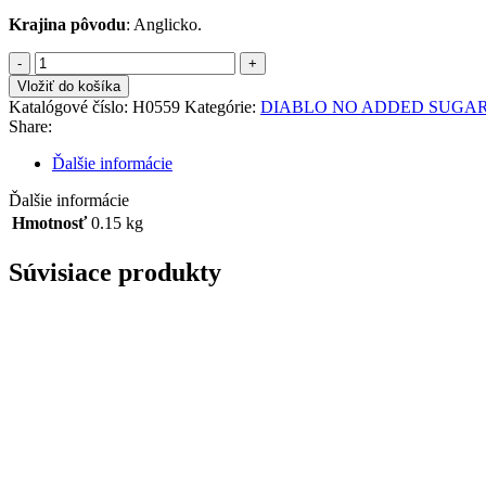
Krajina pôvodu
: Anglicko.
množstvo
DIABLO
Vložiť do košíka
Sušienky
Katalógové číslo:
H0559
Kategórie:
DIABLO NO ADDED SUGA
s
Share:
kokosovou
príchuťou
Ďalšie informácie
bez
cukru
Ďalšie informácie
150g
Hmotnosť
0.15 kg
Súvisiace produkty