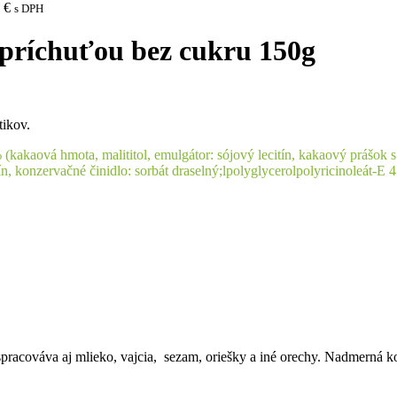
5
€
s DPH
príchuťou bez cukru 150g
tikov.
kakaová hmota, malititol, emulgátor: sójový lecitín, kakaový prášok 
ín, konzervačné činidlo: sorbát draselný;lpolyglycerolpolyricinoleát-E 47
ré spracováva aj mlieko, vajcia, sezam, oriešky a iné orechy. Nadmerná