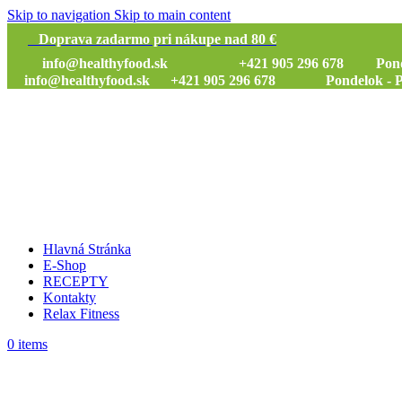
Skip to navigation
Skip to main content
Doprava zadarmo pri nákupe nad 80 €
info@healthyfood.sk
+421 905 296 678 Pondelok
info@healthyfood.sk
+421 905 296 678 Pondelok - Piat
Hlavná Stránka
E-Shop
RECEPTY
Kontakty
Relax Fitness
0
items