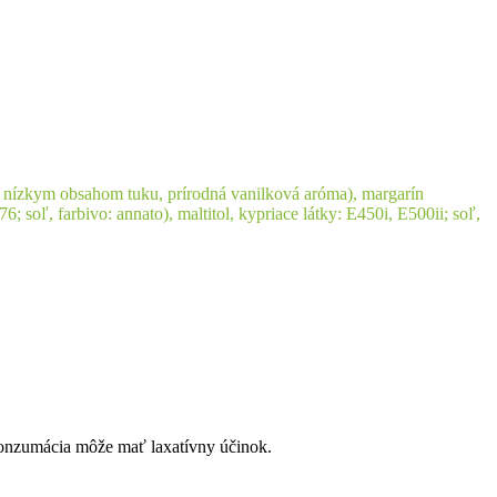
s nízkym obsahom tuku, prírodná vanilková aróma), margarín
6; soľ, farbivo: annato), maltitol, kypriace látky: E450i, E500ii; soľ,
 konzumácia môže mať laxatívny účinok.