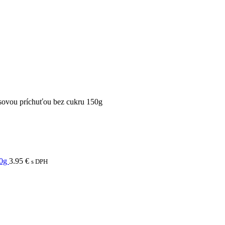
ovou príchuťou bez cukru 150g
50g
3.95
€
s DPH