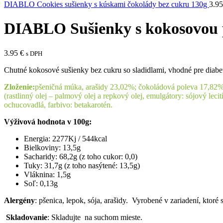
DIABLO Cookies sušienky s kúskami čokolády bez cukru 130g
3.9
DIABLO Sušienky s kokosovou 
3.95
€
s DPH
Chutné kokosové sušienky bez cukru so sladidlami, vhodné pre diabe
Zloženie:
pšeničná múka, arašidy 23,02%; čokoládová poleva 17,82% (
(rastlinný olej – palmový olej a repkový olej, emulgátory: sójový lecit
ochucovadlá, farbivo: betakarotén.
Výživová hodnota v 100g:
Energia: 2277Kj / 544kcal
Bielkoviny: 13,5g
Sacharidy: 68,2g (z toho cukor: 0,0)
Tuky: 31,7g (z toho nasýtené: 13,5g)
Vláknina: 1,5g
Soľ: 0,13g
Alergény
: pšenica, lepok, sója, arašidy. Vyrobené v zariadení, kto
Skladovanie
: Skladujte na suchom mieste.