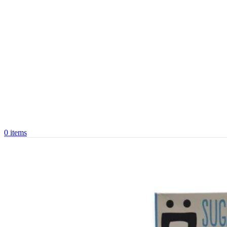
0
items